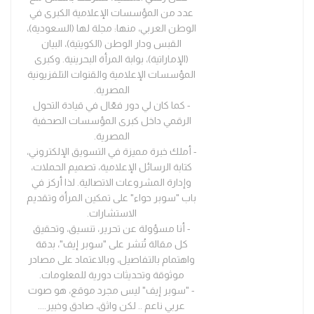
عدد من المؤسسات الإعلامية الكبرى في
الوطن العربي، منها: مجلة لها (السعودية)،
القبس ودار الوطن (الكويتية)، البيان
(الإماراتية)، بوابة المرأة البحرينية. وكبرى
المؤسسات الإعلامية والقنوات التلفزيونية
المصرية.
- كما كان لي دور فعّال في قيادة التحول
الرقمي داخل كبرى المؤسسات الصحفية
المصرية.
- أملك خبرة مميزة في التسويق الإلكتروني،
كتابة الرسائل الإعلامية، تصميم الحملات،
وإدارة المشروعات الاتصالية. لذا أركز في
باب "سوبر حواء" على تمكين المرأة وتقديم
الاستشارات.
- أنا مسؤولة عن تحرير، تنسيق، وتحقيق
كل مقالة تُنشر على "سوبر إيف"، بدقة
واهتمام بالتفاصيل، وبالاعتماد على مصادر
موثوقة وتحديثات دورية للمعلومات.
- "سوبر إيف" ليس مجرد موقع، هو صوت
عربي ناعم .. لكن واثق، صادق وخبير.
...