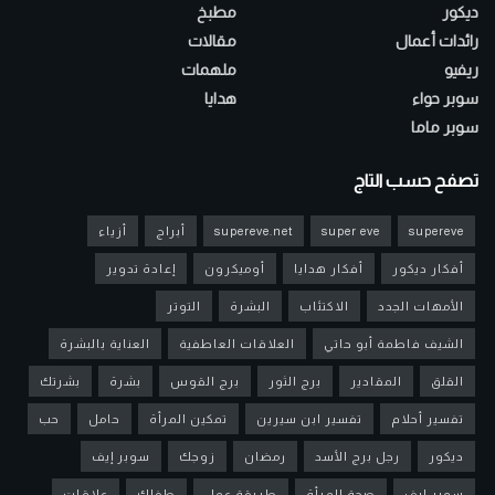
ديكور
مطبخ
رائدات أعمال
مقالات
ريفيو
ملهمات
سوبر حواء
هدايا
سوبر ماما
تصفح حسب التاج
supereve
super eve
supereve.net
أبراج
أزياء
أفكار ديكور
أفكار هدايا
أوميكرون
إعادة تدوير
الأمهات الجدد
الاكتئاب
البشرة
التوتر
الشيف فاطمة أبو حاتي
العلاقات العاطفية
العناية بالبشرة
القلق
المقادير
برج الثور
برج القوس
بشرة
بشرتك
تفسير أحلام
تفسير ابن سيرين
تمكين المرأة
حامل
حب
ديكور
رجل برج الأسد
رمضان
زوجك
سوبر إيف
سوبر ايف
صحة المرأة
طريقة عمل
طفلك
علاقات