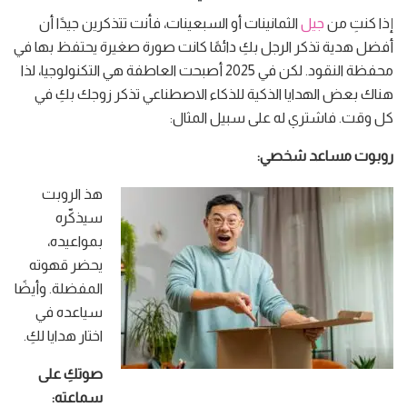
إذا كنتِ من
جيل
الثمانينات أو السبعينات، فأنت تتذكرين جيدًا أن
أفضل هدية تذكر الرجل بكِ دائمًا كانت صورة صغيرة يحتفظ بها في
محفظة النقود. لكن في 2025 أصبحت العاطفة هي التكنولوجيا، لذا
هناك بعض الهدايا الذكية للذكاء الاصطناعي تذكر زوجك بكِ في
كل وقت. فاشتري له على سبيل المثال:
روبوت مساعد شخصي:
هذ الروبت
سيذكّره
بمواعيده،
يحضر قهوته
المفضلة. وأيضًا
سياعده في
اختار هدايا لكِ.
صوتكِ على
سماعته: