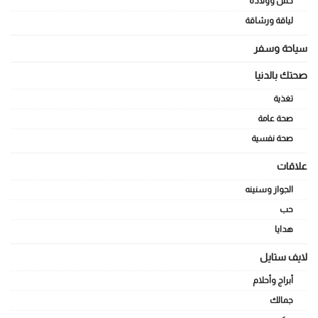
حمل وولادة
لياقة ورشاقة
سياحة وسفر
صحتك بالدنيا
تغذية
صحة عامة
صحة نفسية
علاقات
الجواز وسنينه
حب
هدايا
لايف ستايل
أبراج وأحلام
جمالك