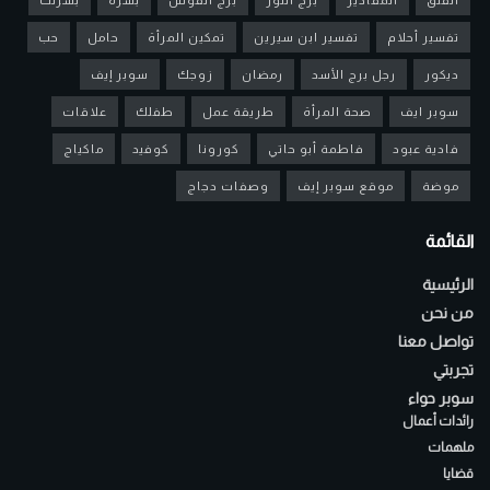
تفسير أحلام
تفسير ابن سيرين
تمكين المرأة
حامل
حب
ديكور
رجل برج الأسد
رمضان
زوجك
سوبر إيف
سوبر ايف
صحة المرأة
طريقة عمل
طفلك
علاقات
فادية عبود
فاطمة أبو حاتي
كورونا
كوفيد
ماكياج
موضة
موقع سوبر إيف
وصفات دجاج
القائمة
الرئيسية
من نحن
تواصل معنا
تجربتي
سوبر حواء
رائدات أعمال
ملهمات
قضايا