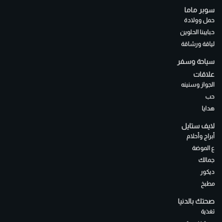
سوبر ماما
حمل وولادة
حبايبنا الحلوين
لياقة ورشاقة
سياحة وسفر
علاقات
الجواز وسنينه
حب
هدايا
لايف ستايل
أبراج وأحلام
ع الموضة
جمالك
ديكور
مطبخ
صحتك بالدنيا
تغذية