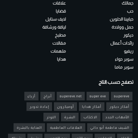
جمالك
علاقات
حب
قضايا
حبايبنا الحلوين
لايف ستايل
حمل وولادة
لياقة ورشاقة
ديكور
مطبخ
رائدات أعمال
مقالات
ريفيو
ملهمات
سوبر حواء
هدايا
سوبر ماما
تصفح حسب التاج
supereve
super eve
supereve.net
أبراج
أزياء
أفكار ديكور
أفكار هدايا
أوميكرون
إعادة تدوير
الأمهات الجدد
الاكتئاب
البشرة
التوتر
الشيف فاطمة أبو حاتي
العلاقات العاطفية
العناية بالبشرة
القلق
المقادير
برج الثور
برج القوس
بشرة
بشرتك