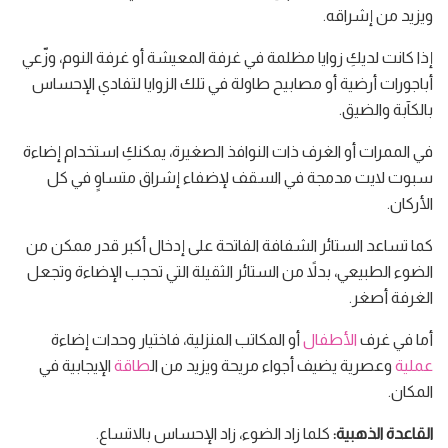
ويزيد من إشراقه.
إذا كانت لديكِ زوايا مظلمة في غرفة المعيشة أو غرفة النوم، وزّعي
أباجورات أرضية أو مصابيح طاولة في تلك الزوايا لتفادي الإحساس
بالكآبة والضيق.
في الممرات أو الغرف ذات النوافذ الصغيرة، يمكنكِ استخدام إضاءة
سبوت لايت مدمجة في السقف لإضفاء إشراق متساوٍ في كل
الأركان.
كما تساعد الستائر الشفافة الفاتحة على إدخال أكبر قدر ممكن من
الضوء الطبيعي، بدلاً من الستائر الثقيلة التي تحجب الإضاءة وتجعل
الغرفة أصغر.
أما في غرف
الأطفال
أو المكاتب المنزلية، فاختيار وحدات إضاءة
عملية
وعصرية يضيف أجواء مريحة ويزيد من ال
طاقة
الإيجابية في
المكان.
القاعدة الذهبية:
كلما زاد الضوء، زاد الإحساس بالاتساع.