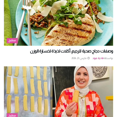
مطبخ
وصفات دجاج صحية للرجيم: أكلات لذيذة لخسارة الوزن
بواسطة
فادية عبود
مارس 23, 2026
مطبخ