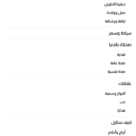
حبايبنا الحلوين
حمل وولادة
لياقة ورشاقة
سياحة وسفر
صحتك بالدنيا
تغذية
صحة عامة
صحة نفسية
علاقات
الجواز وسنينه
حب
هدايا
لايف ستايل
أبراج وأحلام