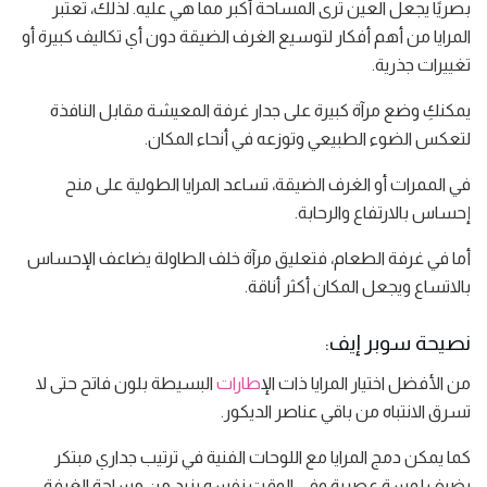
بصريًا يجعل العين ترى المساحة أكبر مما هي عليه. لذلك، تعتبر
المرايا من أهم أفكار لتوسيع الغرف الضيقة دون أي تكاليف كبيرة أو
تغييرات جذرية.
يمكنكِ وضع مرآة كبيرة على جدار غرفة المعيشة مقابل النافذة
لتعكس الضوء الطبيعي وتوزعه في أنحاء المكان.
في الممرات أو الغرف الضيقة، تساعد المرايا الطولية على منح
إحساس بالارتفاع والرحابة.
أما في غرفة الطعام، فتعليق مرآة خلف الطاولة يضاعف الإحساس
بالاتساع ويجعل المكان أكثر أناقة.
نصيحة سوبر إيف:
من الأفضل اختيار المرايا ذات ال
إطارات
البسيطة بلون فاتح حتى لا
تسرق الانتباه من باقي عناصر الديكور.
كما يمكن دمج المرايا مع اللوحات الفنية في ترتيب جداري مبتكر
يضيف لمسة عصرية وفي الوقت نفسه يزيد من مساحة الغرفة