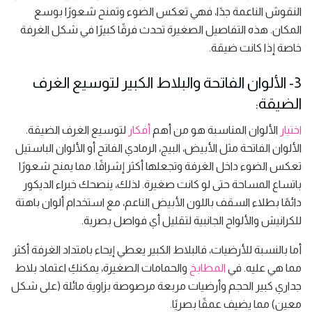
النقوش الناعمة جدًا، فهي تعكس الضوء وتمنح شعورًا بوسع
المكان. هذه التفاصيل الصغيرة تحدث فرقًا كبيرًا في شكل الغرفة
خاصة إذا كانت ضيقة.
3- الألوان الفاتحة والبلاط الكبير لتوسيع الغرف
الضيقة:
اختيار
الألوان المناسبة هو من أهم
أفكار
لتوسيع الغرف الضيقة.
الألوان الفاتحة مثل الأبيض، البيج، الرمادي الفاتح أو الألوان الباستيل
تعكس الضوء داخل الغرفة وتجعلها أكثر إشراقًا. مما يمنح شعورًا
باتساع المساحة حتى لو كانت صغيرة. لذلك، ينصحك خبراء الديكور
دائمًا بطلاء السقف باللون الأبيض الناعم، مع استخدام ألوان باهتة
للكرانيش والألواح الجانبية لتقليل أي فواصل بصرية.
أما بالنسبة للأرضيات، فالبلاط الكبير يعطي إيحاء بامتداد الغرفة أكثر
مما هي عليه. في
المطابخ
والحمامات الصغيرة، يمكنكِ اعتماد بلاط
جداري كبير الحجم وأرضيات مربعة مرصوصة بزاوية مائلة (على شكل
معين) مما يضيف عمقًا بصريًا.