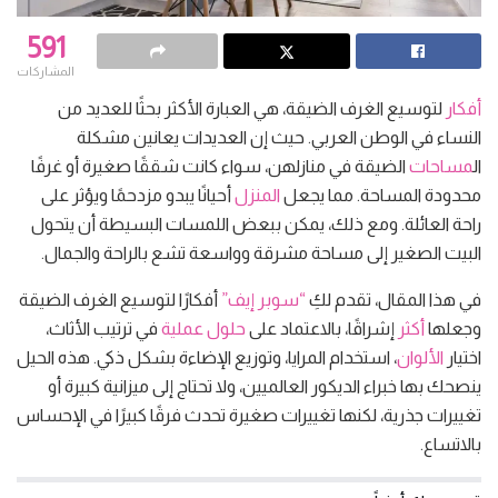
591
المشاركات
أفكار
لتوسيع الغرف الضيقة، هي العبارة الأكثر بحثًا للعديد من
النساء في الوطن العربي. حيث إن العديدات يعانين مشكلة
ال
مساحات
الضيقة في منازلهن، سواء كانت شققًا صغيرة أو غرفًا
محدودة المساحة. مما يجعل
المنزل
أحيانًا يبدو مزدحمًا ويؤثر على
راحة العائلة. ومع ذلك، يمكن ببعض اللمسات البسيطة أن يتحول
البيت الصغير إلى مساحة مشرقة وواسعة تشع بالراحة والجمال.
في هذا المقال، تقدم لكِ
“سوبر إيف”
أفكارًا لتوسيع الغرف الضيقة
وجعلها
أكثر
إشراقًا، بالاعتماد على
حلول عملية
في ترتيب الأثاث،
اختيار
الألوان
، استخدام المرايا، وتوزيع الإضاءة بشكل ذكي. هذه الحيل
ينصحك بها خبراء الديكور العالميين، ولا تحتاج إلى ميزانية كبيرة أو
تغييرات جذرية، لكنها تغييرات صغيرة تحدث فرقًا كبيرًا في الإحساس
بالاتساع.