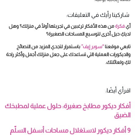
شاركينا رأيك في التعليقات:
أي
فكرة
من هذه الأفكار ترغبين في تجربتها أولًا في منزلك؟ وهل
لديكِ حيل أخرى لتوسيع المساحات الصغيرة؟
تابعي موقعنا
“سوبر إيف”
باستمرار لتجدي المزيد من النصائح
والديكورات العملية التي تساعدك على جعل منزلك أجمل وأكثر راحة
لكِ ولعائلتك.
اقرأي أيضًا:
أفكار ديكور مطابخ صغيرة: حلول عملية لمطبخك
الضيق
9 أفكار ديكور لاستغلال مساحات أسفل السلّم