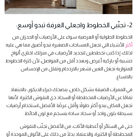
2- تجنّبي الخطوط واجعلي الغرفة تبدو أوسع:
الخطوط الطولية أو العرضية سواء على الأرضيات أو الجدران من
أكثر
الأشياء التي تجعل المساحات الصغيرة تبدو أضيق مما هي عليه.
لذلك، إذا كنتِ تخططين لتجديد الأرضيات في منزلك، اختاري ألواح
خشبية أو باركيه أعرض وبعدد أقل من الفواصل، لأن كثرة الخطوط
المتوازية تجعل العين تشعر بالازدحام وتقلل من الإحساس
بالاتساع.
في الممرات الضيقة بشكل خاص، ينصحك خبراء الديكور، بالابتعاد
تمامًا عن الأرضيات المخططة أو السجاد ذي النقوش الكثيرة. لأنها
تجعل المكان يبدو أكثر طولاً وأقل عرضًا. الأفضل استخدام أرضيات
بسيطة بلون واحد أو سجاد سادة ينسجم مع لون الحائط.
حتى في الستائر أو أغطية الأثاث، من الأفضل تجنّب النقوش
المخططة أو الكثيرة، والاعتماد بدلًا من ذلك على الألوان الموحدة أو