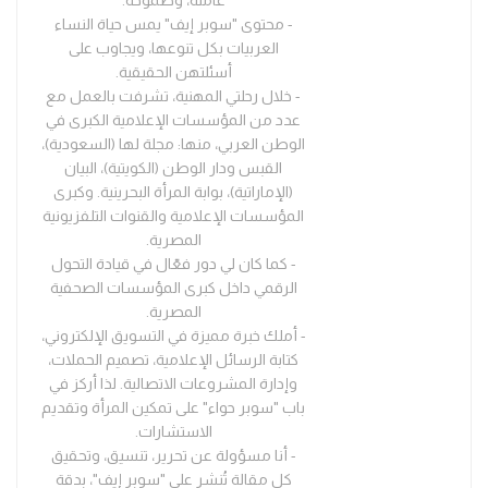
- محتوى "سوبر إيف" يمس حياة النساء
العربيات بكل تنوعها، ويجاوب على
أسئلتهن الحقيقية.
- خلال رحلتي المهنية، تشرفت بالعمل مع
عدد من المؤسسات الإعلامية الكبرى في
الوطن العربي، منها: مجلة لها (السعودية)،
القبس ودار الوطن (الكويتية)، البيان
(الإماراتية)، بوابة المرأة البحرينية. وكبرى
المؤسسات الإعلامية والقنوات التلفزيونية
المصرية.
- كما كان لي دور فعّال في قيادة التحول
الرقمي داخل كبرى المؤسسات الصحفية
المصرية.
- أملك خبرة مميزة في التسويق الإلكتروني،
كتابة الرسائل الإعلامية، تصميم الحملات،
وإدارة المشروعات الاتصالية. لذا أركز في
باب "سوبر حواء" على تمكين المرأة وتقديم
الاستشارات.
- أنا مسؤولة عن تحرير، تنسيق، وتحقيق
كل مقالة تُنشر على "سوبر إيف"، بدقة