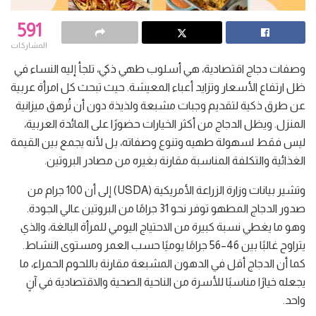
591
المشاركات
وصفات دجاج اقتصادية، هي أسلوب طهي ذكي، تلجأ إليه النساء في
ظل ارتفاع الأسعار وتزايد أعباء المعيشة. حيث تبحث كل امرأة عربية
عن طرق ذكية لتقديم وجبات مشبعة ولذيذة دون أن تُرهق ميزانية
المنزل. ويظل الدجاج من أكثر الخيارات حضورًا على المائدة العربية،
ليس فقط لسهولة طهيه وتنوع وصفاته، بل لأنه يجمع بين القيمة
الغذائية والتكلفة المناسبة مقارنة بغيره من مصادر البروتين.
وتشير بيانات وزارة الزراعة الأمريكية (USDA) إلى أن 100 جرام من
صدور الدجاج المطهو توفر نحو 31 جرامًا من البروتين عالي الجودة.
وهو ما يغطي نسبة كبيرة من الاحتياج اليومي للمرأة البالغة، والذي
يتراوح غالبًا بين 46–56 جرامًا يوميًا حسب العمر ومستوى النشاط.
كما أن الدجاج أقل في الدهون المشبعة مقارنة باللحوم الحمراء، ما
يجعله خيارًا مناسبًا للأسرة من الناحية الصحية والاقتصادية في آنٍ
واحد.