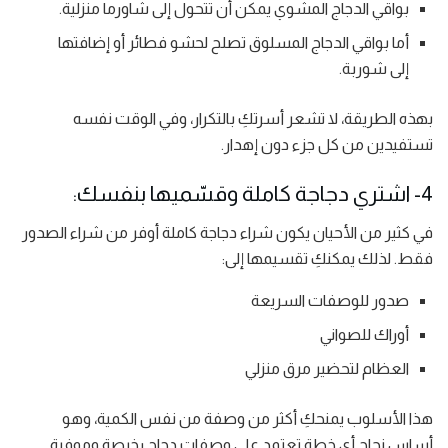
بواقي الدجاج المشوي يمكن أن تتحول إلى شاورما منزلية.
أما بواقي الدجاج المسلوق تصلح لحشو فطائر أو إضافتها
إلى شوربة.
بهذه الطريقة، لا تشعر أسرتكِ بالتكرار، وفي الوقت نفسه
تستفيدين من كل جزء دون إهدار.
4- اشتري دجاجة كاملة وقسّميها بنفسك:
في كثير من الأحيان يكون شراء دجاجة كاملة أوفر من شراء الصدور
فقط. لذلك يمكنكِ تقسيمها إلى:
صدور للوصفات السريعة
أوراك للصواني
العظام لتحضير مرق منزلي
هذا الأسلوب يمنحكِ أكثر من وصفة من نفس الكمية، وهو
أساس نجاح أي خطة تعتمد على وصفات دجاج رخيصة وموفرة.