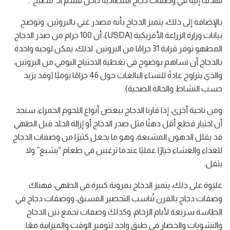
نهدف إليه في وصفات دجاج اقتصادية داخل قسم الـ”مطبخ”.
بالإضافة إلى ذلك، يتميز الدجاج بأنه مصدر غني بالبروتين. وتوضح
بيانات وزارة الزراعة الأمريكية (USDA)، أن 100 جرام من صدر الدجاج
المطهو توفر قرابة 31 جرامًا من البروتين. لذلك، يمكن لوجبة واحدة
بالدجاج أن تساهم بوضوح في تغطية الاحتياج اليومي من البروتين،
والذي يتراوح عادةً للنساء البالغات حول 46 جرامًا يوميًا (وقد يزيد
حسب النشاط والحالة الصحية).
ومن ناحية أخرى، إذا قارنا الدجاج ببعض أنواع اللحوم الحمراء، سنجد
أن اختيار قطع أقل دهنًا مثل صدر الدجاج أو إزالة الجلد قبل الطهي
قد يقلل الدهون المشبعة، وهو ما يجعل كثيرًا من وصفات الدجاج
للغداء والعشاء خيارًا عمليًا عندما ترغبين في طعام “يشبع” ولا
يثقل.
علاوة على ذلك، يتميز الدجاج بمرونة كبيرة في الطهي، فهناك
وصفات دجاج بالفرن تُناسب التحضير المسبق، ووصفات دجاج في
الطاسة سريعة لأيام الزحام، وكذلك وصفات تجمع بين الدجاج
والنشويات والخضار في طبق واحد لتوفير الوقت والميزانية معًا.