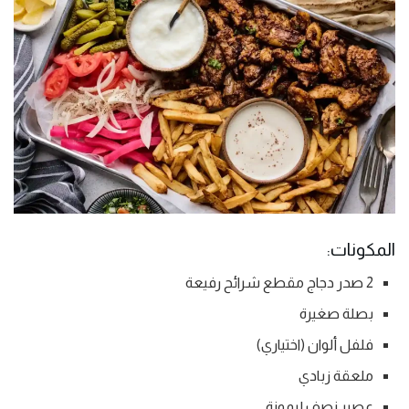
المكونات:
2 صدر دجاج مقطع شرائح رفيعة
بصلة صغيرة
فلفل ألوان (اختياري)
ملعقة زبادي
عصير نصف ليمونة