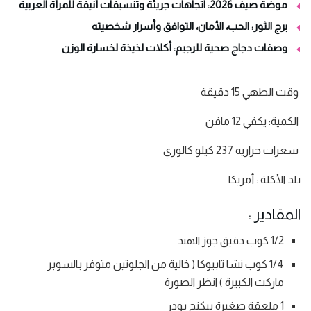
موضة صيف 2026: اتجاهات جريئة وتنسيقات أنيقة للمرأة العربية
برج الثور: الحب، الأمان، التوافق وأسرار شخصيته
وصفات دجاج صحية للرجيم: أكلات لذيذة لخسارة الوزن
وقت الطهي 15 دقيقة
الكمية: يكفي 12 مافن
سعرات حراريه 237 كيلو كالوري
بلد الأكلة : أمريكا
المقادير :
1/2 كوب دقيق جوز الهند
1/4 كوب نشا تابيوكا ( خالية من الجلوتين متوفر بالسوبر
ماركت الكبيرة ) انظر الصورة
1 ملعقة صغيرة بيكنج بودر