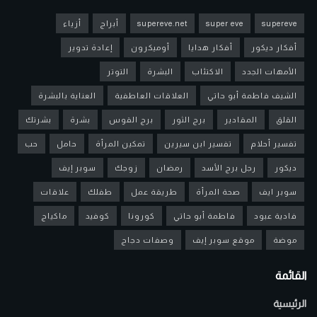
supereve
super eve
supereve.net
أبراج
أزياء
أفكار ديكور
أفكار هدايا
أوميكرون
إعادة تدوير
الأمهات الجدد
الاكتئاب
البشرة
التوتر
الشيف فاطمة أبو حاتي
العلاقات العاطفية
العناية بالبشرة
القلق
المقادير
برج الثور
برج القوس
بشرة
بشرتك
تفسير أحلام
تفسير ابن سيرين
تمكين المرأة
حامل
حب
ديكور
رجل برج الأسد
رمضان
زوجك
سوبر إيف
سوبر ايف
صحة المرأة
طريقة عمل
طفلك
علاقات
فادية عبود
فاطمة أبو حاتي
كورونا
كوفيد
ماكياج
موضة
موقع سوبر إيف
وصفات دجاج
القائمة
الرئيسية