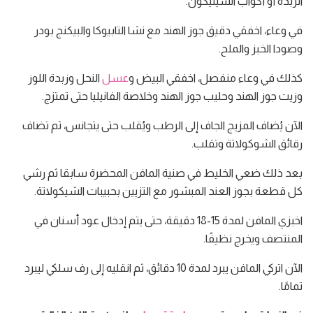
الزبدة أو أكواب السيليكون.
في وعاء، اخفقي دقيق جوز الهند مع نشا التابيوكا والبيكنج بودر
وصودا الخبز والملح.
كذلك في وعاء منفصل، اخفقي البيض و
عسل
النحل وزبدة اللوز
وزيت جوز الهند وحليب جوز الهند وخلاصة الفانيليا حتى تمتزج.
الآن يُضاف المزيج الجاف إلى الرطب ويُقلب حتى يتجانس، ثم تضاف
رقائق الشوكولاتة وتقلب.
بعد ذلك ضعي الخليط في صنية المافن المحضرة سابقا ثم رشي
كل قطعة بجوز العند المبشور مع التزيين بحبيبات الشيكولاتة.
اخبزي المافن لمدة 15-18 دقيقة، حتى يتم إدخال عود أسنان في
المنتصف ويخرج نظيفًا.
الآن اتركي المافن يبرد لمدة 10 دقائق، ثم انقليه إلى رف سلكي ليبرد
تمامًا.