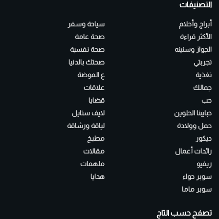
التصنيفات
أبراج وأحلام
سياحة وسفر
الأكثر قراءة
صحة عامة
الجواز وسنينه
صحة نفسية
تجربتي
صحتك بالدنيا
تغذية
ع الموضة
جمالك
علاقات
حب
قضايا
حبايبنا الحلوين
لايف ستايل
حمل وولادة
لياقة ورشاقة
ديكور
مطبخ
رائدات أعمال
مقالات
ريفيو
ملهمات
سوبر حواء
هدايا
سوبر ماما
تصفح حسب التاج