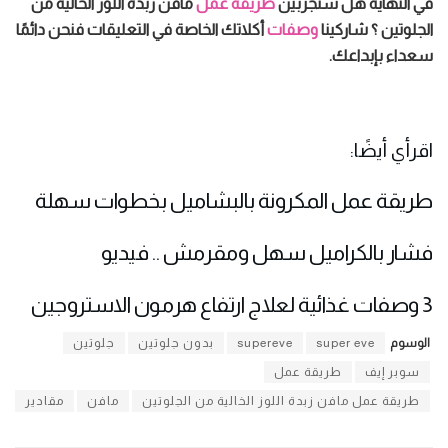
في النهاية هل ستجربين
طريقة عمل
مافن زبدة اللوز الخالية من
الجلوتين ؟ شاركينا
وصفات
أكلاتك الخاصة في التعليقات فنحن دائمًا
سعداء بإبداعك.
اقرأي أيضًا:
طريقة عمل المكرونة بالبشاميل بخطوات سهلة
فشار بالكراميل سهل ومقرمش .. فيديو
3 وصفات غذائية لعلاج ارتفاع هرمون الاستروجين
الوسوم
super eve
supereve
بدون جلوتين
جلوتين
سوبر إيف
طريقة عمل
طريقة عمل مافن زبدة اللوز الخالية من الجلوتين
مافن
مقادير