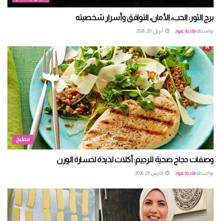
برج الثور: الحب، الأمان، التوافق وأسرار شخصيته
بواسطة
فادية عبود
أبريل 20, 2026
مطبخ
وصفات دجاج صحية للرجيم: أكلات لذيذة لخسارة الوزن
بواسطة
فادية عبود
مارس 23, 2026