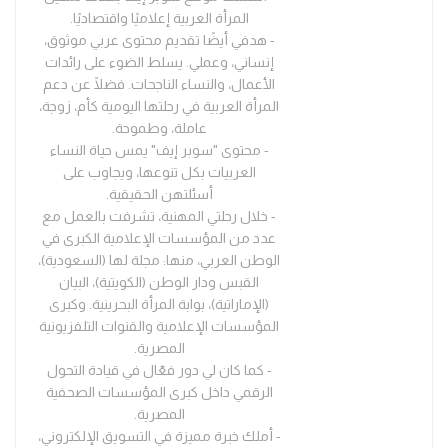
المرأة العربية إعلاميًا واقتصاديًا.
- هدفي أيضًا تقديم محتوى عربي موثوق،
إنساني، وعملي. يسلط الضوء على رائدات
الأعمال، والنساء الناجحات. فضلًا عن دعم
المرأة العربية في رحلتها اليومية كأم، زوجة،
عاملة، وطموحة.
- محتوى "سوبر إيف" يمس حياة النساء
العربيات بكل تنوعها، ويجاوب على
أسئلتهن الحقيقية.
- خلال رحلتي المهنية، تشرفت بالعمل مع
عدد من المؤسسات الإعلامية الكبرى في
الوطن العربي، منها: مجلة لها (السعودية)،
القبس ودار الوطن (الكويتية)، البيان
(الإماراتية)، بوابة المرأة البحرينية. وكبرى
المؤسسات الإعلامية والقنوات التلفزيونية
المصرية.
- كما كان لي دور فعّال في قيادة التحول
الرقمي داخل كبرى المؤسسات الصحفية
المصرية.
- أملك خبرة مميزة في التسويق الإلكتروني،