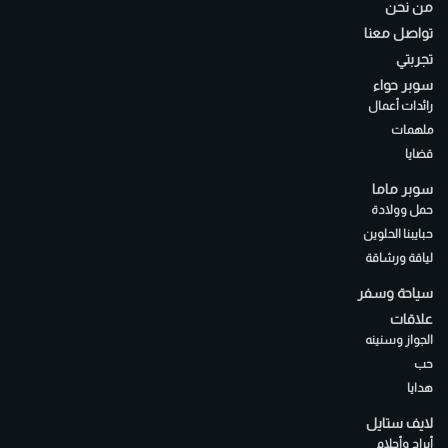
من نحن
تواصل معنا
تجربتي
سوبر حواء
رائدات أعمال
ملهمات
قضايا
سوبر ماما
حمل وولادة
حبايبنا الحلوين
لياقة ورشاقة
سياحة وسفر
علاقات
الجواز وسنينه
حب
هدايا
لايف ستايل
أبراج وأحلام