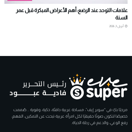
علامات التوحد عند الرضع: أهم الأعراض المبكرة قبل عمر
السنة
أبريل 3, 2026
مرحبًا بكِ في “سوبر إيف”، مساحة عربية دافئة، ذكية، وقوية .. صُممت
خصيصًا لتكون صوتًا حقيقيًا لكل امرأة عربية تبحث عن التمكين، الفهم،
رفع الوعي، والدعم في رحلة الحياة.