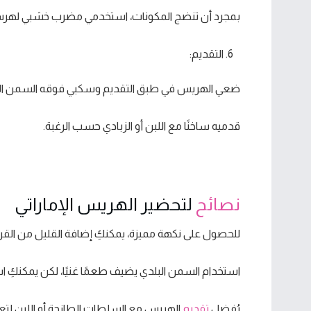
بمجرد أن تنضج المكونات، استخدمي مضرب خشبي لهرس ال
التقديم:
ضعي الهريس في طبق التقديم وسكبي فوقه السمن الب
قدميه ساخنًا مع اللبن أو الزبادي حسب الرغبة.
نصائح
لتحضير الهريس الإماراتي
للحصول على نكهة مميزة، يمكنكِ إضافة القليل من القرفة
استخدام السمن البلدي يضيف طعمًا غنيًا، لكن يمكنكِ اس
يُفضل
تقديم
الهريس مع السلطات الطازجة أو اللبن لتعز