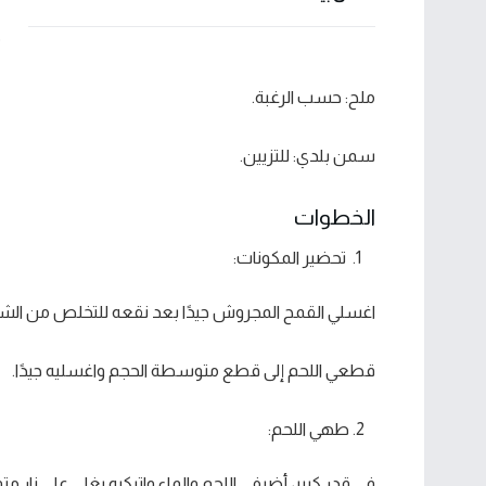
م
ملح: حسب الرغبة.
سمن بلدي: للتزيين.
الخطوات
تحضير المكونات:
اغسلي القمح المجروش جيدًا بعد نقعه للتخلص من الش
قطعي اللحم إلى قطع متوسطة الحجم واغسليه جيدًا.
طهي اللحم:
في قدر كبير، أضيفي اللحم والماء واتركيه يغلي على نار 