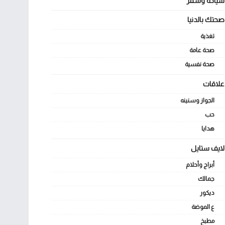
سياحة وسفر
صحتك بالدنيا
تغذية
صحة عامة
صحة نفسية
علاقات
الجواز وسنينه
حب
هدايا
لايف ستايل
أبراج وأحلام
جمالك
ديكور
ع الموضة
مطبخ