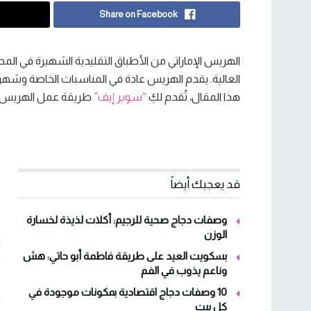
Share on Facebook
الهريس الإماراتي من الأطباق التقليدية الشهيرة في المطب
العالية. يقدم الهريس عادة في المناسبات الخاصة وشهر 
هذا المقال، تُقدم لكِ
“سوبر إيف”
طريقة عمل الهريس ال
ط
قد يعجبك أيضاً
ا
وصفات دجاج صحية للرجيم: أكلات لذيذة لخسارة
الوزن
بسكويت العيد على طريقة فاطمة أبو حاتي: هش
ح
وناعم يذوب في الفم
10 وصفات دجاج اقتصادية بمكونات موجودة في
ق
كل بيت