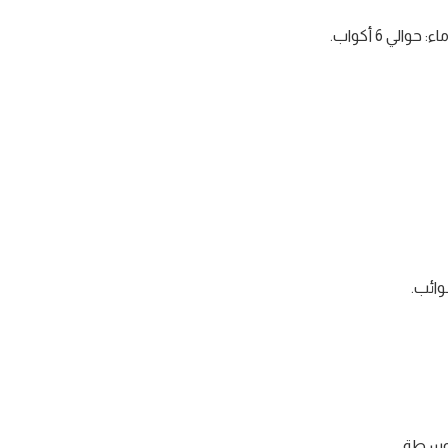
اء: حوالي 6 أكواب.
وائب.
متوسطة.