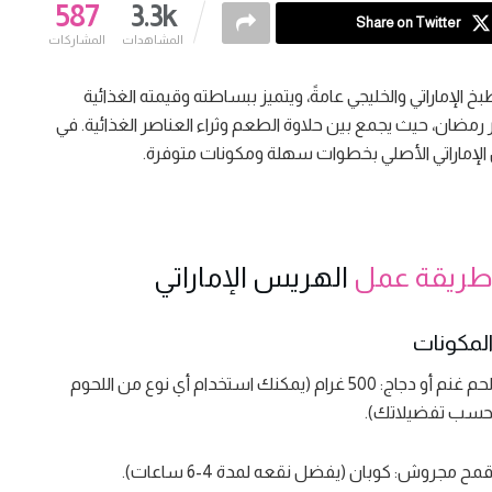
587
3.3k
Share on Twitter
المشاهدات
المشاركات
خ الإماراتي والخليجي عامةً، ويتميز ببساطته وقيمته الغذائية
رمضان، حيث يجمع بين حلاوة الطعم وثراء العناصر الغذائية. في
إماراتي الأصلي بخطوات سهلة ومكونات متوفرة.
ريقة عمل
الهريس الإماراتي
لمكونات
لحم غنم أو دجاج: 500 غرام (يمكنك استخدام أي نوع من اللحوم
سب تفضيلاتك).
مح مجروش: كوبان (يفضل نقعه لمدة 4-6 ساعات).