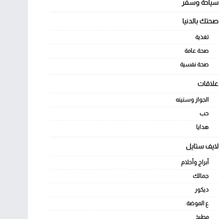
سياحة وسفر
صحتك بالدنيا
تغذية
صحة عامة
صحة نفسية
علاقات
الجواز وسنينه
حب
هدايا
لايف ستايل
أبراج وأحلام
جمالك
ديكور
ع الموضة
مطبخ