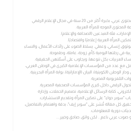
- فادية عبود، صحفية ومستشارة محتوى عربي، بخبرة أكثر من 20 سنة في مجال الإعلام الرقمي
ة المحتوى الموجه للمرأة العربية.
الإمارات، فئة المبدعين (الصحافة والإعلام).
المرأة العربية إعلاميًا واقتصاديًا.
ثوق، إنساني، وعملي. يسلط الضوء على رائدات الأعمال، والنساء
بية في رحلتها اليومية كأم، زوجة، عاملة، وطموحة.
اء العربيات بكل تنوعها، ويجاوب على أسئلتهن الحقيقية.
عمل مع عدد من المؤسسات الإعلامية الكبرى في الوطن العربي،
ر الوطن (الكويتية)، البيان (الإماراتية)، بوابة المرأة البحرينية.
ت التلفزيونية المصرية.
التحول الرقمي داخل كبرى المؤسسات الصحفية المصرية.
تروني، كتابة الرسائل الإعلامية، تصميم الحملات، وإدارة
باب "سوبر حواء" على تمكين المرأة وتقديم الاستشارات.
حقيق كل مقالة تُنشر على "سوبر إيف"، بدقة واهتمام بالتفاصيل،
ديثات دورية للمعلومات.
صوت عربي ناعم .. لكن واثق، صادق وخبير.
...