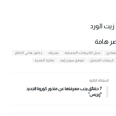
يت الورد
تصادي
بديل الكريمات التجميلية
بشرتك
دكتور هاني الناظر
كريمات التجميل
موقع سوبر إيف
نضارة البشرة
المقالة التالية
7 حقائق يجب معرفتها عن متحور كورونا الجديد
“إيريس”