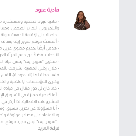
فادية عبود
والتلفزيوني، التحرير الصحفي، وصناع
- حاصلة على الإقامة الذهبية بدولة 
- أسستُ موقع سوبر إيف بهدف تمكين 
- هدفي أيضًا تقديم محتوى عربي مو
الناجحات. فضلًا عن دعم المرأة العر
- محتوى "سوبر إيف" يمس حياة النس
- خلال رحلتي المهنية، تشرفت بال
منها: مجلة لها (السعودية)، القبس ودا
وكبرى المؤسسات الإعلامية والقنوا
- كما كان لي دور فعّال في قيادة 
- أملك خبرة مميزة في التسويق الإلك
المشروعات الاتصالية. لذا أركز في 
- أنا مسؤولة عن تحرير، تنسيق، وت
وبالاعتماد على مصادر موثوقة وتح
- "سوبر إيف" ليس مجرد موقع، هو 
قراءة المزيد