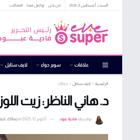
السبت, أغسطس 8, 2026
من نحن
تواصل معنا
المقالات
علاقات
سوبر حواء
لايف ستايل
الرئيسية
لايف ستايل
جمالك
د. هاني الناظر: زيت اللوز
بواسطة
فادية عبود
أكتوبر 12, 2025
in
جمالك
,
لاي