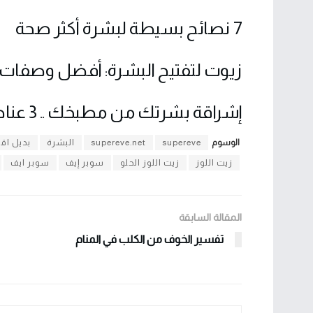
7 نصائح بسيطة لبشرة أكثر صحة
زيوت لتفتيح البشرة: أفضل وصفات ز
إشراقة بشرتك من مطبخك .. 3 عناصر هامة
الوسوم
supereve
supereve.net
البشرة
بديل اق
زيت اللوز
زيت اللوز الحلو
سوبر إيف
سوبر ايف
المقالة السابقة
تفسير الخوف من الكلب في المنام