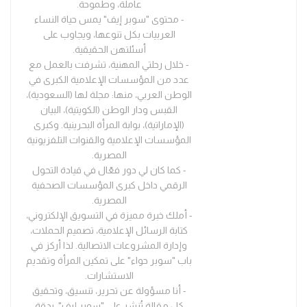
عاملة، وطموحة.
- محتوى "سوبر إيف" يمس حياة النساء
العربيات بكل تنوعها، ويجاوب على
أسئلتهن الحقيقية.
- خلال رحلتي المهنية، تشرفت بالعمل مع
عدد من المؤسسات الإعلامية الكبرى في
الوطن العربي، منها: مجلة لها (السعودية)،
القبس ودار الوطن (الكويتية)، البيان
(الإماراتية)، بوابة المرأة البحرينية. وكبرى
المؤسسات الإعلامية والقنوات التلفزيونية
المصرية.
- كما كان لي دور فعّال في قيادة التحول
الرقمي داخل كبرى المؤسسات الصحفية
المصرية.
- أملك خبرة مميزة في التسويق الإلكتروني،
كتابة الرسائل الإعلامية، تصميم الحملات،
وإدارة المشروعات الاتصالية. لذا أركز في
باب "سوبر حواء" على تمكين المرأة وتقديم
الاستشارات.
- أنا مسؤولة عن تحرير، تنسيق، وتحقيق
كل مقالة تُنشر على "سوبر إيف"، بدقة