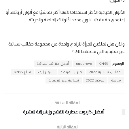
3- اللون:
الألوان الحيادية الأكثر استخداما لأنها أكثر تماشيًا مع ألوان أزيائك. أو
اعتمدي حقيبة ذات لون محدد لألوانك الخاصة والجريئة.
والآن هل تملكين الجرأة لترتدي واحدة من مجموعة حقائب نسائية
غير تقليدية التي قدمناها لك ؟
الوسوم
KN95
supereve
أجمل حقائب نسائية
حقائب نسائية 2022
خبراء الموضة
سوبر إيف
قناع KN95
موضة
موضة 2022
نسائية غير تقليدية
المقالة السابقة
أفضل 5 زيوت عطرية لتفتيح وإشراقة البشرة
المقالة التالية