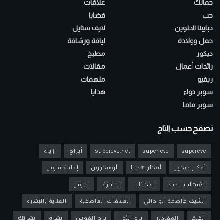
جمالك
علاقات
حب
قضايا
حبايبنا الحلوين
لايف ستايل
حمل وولادة
لياقة ورشاقة
ديكور
مطبخ
رائدات أعمال
مقالات
ريفيو
ملهمات
سوبر حواء
هدايا
سوبر ماما
تصفح حسب التاج
supereve
super eve
supereve.net
أبراج
أزياء
أفكار ديكور
أفكار هدايا
أوميكرون
إعادة تدوير
الأمهات الجدد
الاكتئاب
البشرة
التوتر
الشيف فاطمة أبو حاتي
العلاقات العاطفية
العناية بالبشرة
القلق
المقادير
برج الثور
برج القوس
بشرة
بشرتك