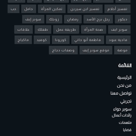
تفسير أحلام
تفسير ابن سيرين
تمكين المرأة
حامل
حب
ديكور
رجل برج الأسد
رمضان
زوجك
سوبر إيف
سوبر ايف
صحة المرأة
طريقة عمل
طفلك
علاقات
فادية عبود
فاطمة أبو حاتي
كورونا
كوفيد
ماكياج
موضة
موقع سوبر إيف
وصفات دجاج
القائمة
الرئيسية
من نحن
تواصل معنا
تجربتي
سوبر حواء
رائدات أعمال
ملهمات
قضايا