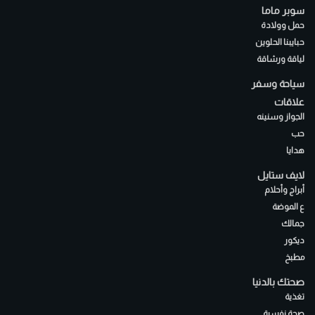
سوبر ماما
حمل وولادة
حبايبنا الحلوين
لياقة ورشاقة
سياحة وسفر
علاقات
الجواز وسنينه
حب
هدايا
لايف ستايل
أبراج وأحلام
ع الموضة
جمالك
ديكور
مطبخ
صحتك بالدنيا
تغذية
صحة نفسية