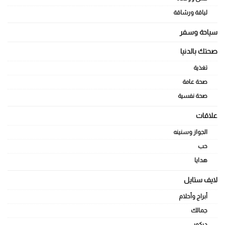
لياقة ورشاقة
سياحة وسفر
صحتك بالدنيا
تغذية
صحة عامة
صحة نفسية
علاقات
الجواز وسنينه
حب
هدايا
لايف ستايل
أبراج وأحلام
جمالك
ديكور