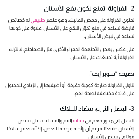
2- الفراولة: تمنع تكون بقع الأسنان
تحتوي الفراولة على حمض الماليك، وهو عنصر
طبيعي
له خصائص
قابضة تساعد في منع تكوّن البقع على الأسنان. علاوة على كونها
تساعد في تبيض الأسنان.
على عكس بعض الأطعمة الحمراء الأخرى مثل الطماطم، لا تترك
الفراولة أية تصبغات على الأسنان.
نصيحة “سوبر إيف”:
تناولي الفراولة طازجة كوجبة خفيفة، أو أضيفيها إلى الزبادي للحصول
على فائدة مضاعفة لصحة الفم.
3- البصل النيء: مضاد للبلاك
للبصل النيء دور مهم في
حماية
الفم والمساعدة على تبييض
الأسنان طبيعيًا. فرغم أن رائحته مزعجة للبعض، إلا أنه يعتبر سلاحًا
قويًا في تبييض الأسنان.