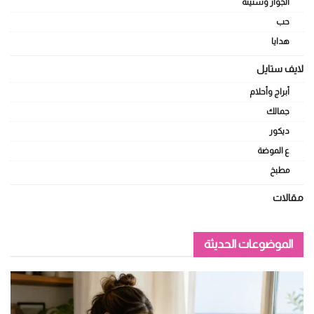
الجواز وسنينه
حب
هدايا
لايف ستايل
أبراج وأحلام
جمالك
ديكور
ع الموضة
مطبخ
مقالات
الموضوعات الحديثة