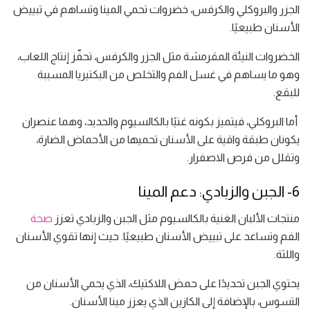
الجزر والبروكلي والكرفس، خضروات تحمي المينا وتساهم في تبييض
الأسنان طبيعيًا.
الخضروات النيئة المقرمشة مثل الجزر والكرفس، تحفّز إنتاج اللعاب،
وهو ما يساهم في غسل الفم والتخلص من البكتيريا المسببة
للبقع.
أما البروكلي، فيتميز بكونه غنيًا بالكالسيوم والحديد، وهما عنصران
يكونان طبقة واقية على الأسنان تحميها من الأحماض الضارة،
وتقلل من فرص الاصفرار.
6- الجبن والزبادي: دعم المينا
منتجات الألبان الغنية بالكالسيوم مثل الجبن والزبادي تعزز
صحة
الفم وتساعد على تبييض الأسنان طبيعيًا. حيث إنها تقوي الأسنان
واللثة.
يحتوي الجبن تحديدًا على حمض اللاكتيك، الذي يحمي الأسنان من
التسوس، بالإضافة إلى الكازين الذي يعزز مينا الأسنان.