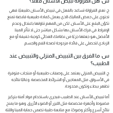
س: هل الفراولة تبيض الأسنان فعلًا؟
ج: نعم، الفراولة تساعد بالفعل في تبييض الأسنان طبيعيًا، فهي
تحتوي على حمض الماليك الذي يعمل كمادة طبيعية قابضة تمنع
تكوّن البقع على الأسنان. لكن من المهم تناولها باعتدال وعدم
الإفراط في فرك الأسنان بها بشكل مباشر حتى لا تتأثر المينا.
الأفضل هو جعلها جزءًا من نظامك الغذائي كوجبة خفيفة أو مع
الزبادي لتحصلي على فائدة مزدوجة لصحة الفم والجسم.
س: ما الفرق بين التبييض المنزلي والتبييض عند
الطبيب؟
ج: التبييض المنزلي يعتمد على وصفات طبيعية أو منتجات متوفرة
في الأسواق، مثل المعاجين أو الشرائط المخصصة. وغالبًا نتائجه
تظهر ببطء وتكون محدودة.
أما تبييض الأسنان عند الطبيب فيجرى باستخدام مواد آمنة بتركيز
مضبوط وأجهزة مخصصة مثل الليزر أو الضوء الأزرق. وهو ما يمنح
نتائج أسرع وأكثر وضوحًا، مع متابعة طبية تضمن حماية المينا واللثة