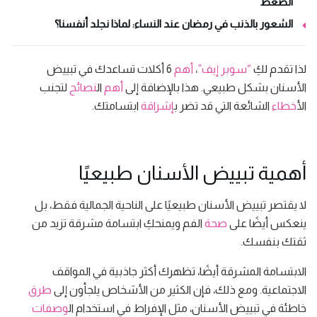
الضغط
الشعور بالذنب في رمضان عند النساء: لماذا نجلد أنفسنا؟
لذا تقدم لكِ
“سوبر إيف”
،
أهم
6 أكلات تساعدك في تبييض
الأسنان بشكل طبيعي. هذا بالإضافة إلى
أهم
ال
نصائح
لتجنب
ال
أخطاء
الشائعة التي قد تضر ب
إشراقة
ابتسامتك.
أهمية تبييض الأسنان طبيعيًا
لا يقتصر تبييض الأسنان طبيعيًا على الناحية الجمالية فقط، بل
ينعكس أيضًا على
صحة
الفم ويمنحكِ ابتسامة مشرقة تزيد من
ثقتك بنفسك.
الابتسامة المشرقة أيضًا، تظهرك أكثر جاذبية في المواقف
الاجتماعية. ومع ذلك، فإن الكثير من الأشخاص يلجأون إلى
طرق
خاطئة في تبييض الأسنان، مثل الإفراط في استخدام ال
وصفات