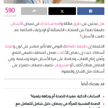
590
المشاركات
هل
تبحثين عن
طرق
فعّالة و
آمنة
تساعدكِ
في تبييض
الأسنان
طبيعيًا بعيدًا عن المنتجات الكيميائية أو الإجراءات المكلفة عند
طبيب الأسنان؟.
الحقيقة إن
طبيعة
طعام
ك اليومي لها تأثير مباشر على لون و
صحة
أسنانك. حيث إن بعض ال
أكلات
تعمل كمنظف طبيعي للبقع،
وتُعزز إنتاج اللعاب، وتحافظ على مينا الأسنان قوية وسليمة. وفي
المقابل هناك أكلات أو
مشروبات
تضيف تصبغات صفراء على
أسنانك مثل الشاي والقهوة.
قد يعجبك أيضاً
الساعات الذكية: مفيدة للصحة أم وجاهة رقمية؟
الصحة النفسية للمرأة في رمضان: دليل شامل للتعامل مع