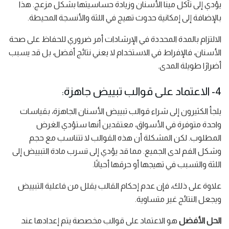
يؤدي إلى تآكل مينا الأسنان وزيادة حساسيتها بشكل مزعج. هذا
بالإضافة إلى إمكانية حدوث تهيج في اللثة والأنسجة المحيطة.
الالتزام بالمدة المحددة في الإرشادات أمر ضروري للحفاظ على صحة
الأسنان، فالإفراط في الاستخدام لا يعني نتائج أفضل، بل قد يسبب
أضرارًا طويلة المدى.
4- الاعتماد على قوالب تبييض جاهزة:
يلجأ الكثيرون إلى شراء قوالب تبييض الأسنان الجاهزة، بقياسات
واحدة متوفرة في الأسواق، معتقدين أنها ستؤدي الغرض
المطلوب. لكن المشكلة أن هذه القوالب لا تتناسب مع حجم
وشكل الفم لدى الجميع. مما قد يؤدي إلى تسرب مادة التبييض إلى
اللثة والتسبب في تهيجها أو حرقها أحيانًا.
علاوة على ذلك، فإن عدم إحكام القالب يقلل من فاعلية التبييض
ويجعل النتائج غير متساوية.
الحل الأفضل
هو الاعتماد على قوالب مخصصة يتم إعدادها عند