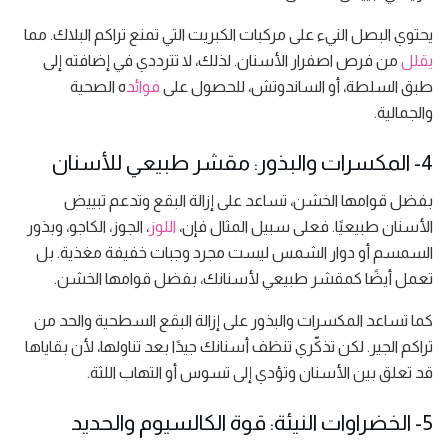
يحتوي البصل النيء على مركبات الكبريت التي تمنع تراكم البلاك. مما
يقلل
من فرص اصفرار الأسنان. لذلك، لا تترددي في إضافته إلى
طبق السلطة، أو الساندوتش، للحصول على
فوائد
ه الصحية
والجمالية.
4- المكسرات والبذور: مقشر طبيعي للأسنان
بفضل قوامها الخشن، تساعد على إزالة البقع وتدعم تبييض
الأسنان طبيعيًا. فعلى سبيل المثال فإن،
اللوز
، الجوز، الكاجو، وبذور
السمسم أو دوار الشمس ليست مجرد وجبات خفيفة مغذية. بل
تعمل أيضًا كمقشر طبيعي لأسنانك، بفضل قوامها الخشن.
كما تساعد المكسرات والبذور على إزالة البقع السطحية والحد من
تراكم الجير. لكن تذكّري تنظف أسنانك جيدًا بعد تناولها، لأن بقاياها
قد تعلق بين الأسنان وتؤدي إلى تسوس أو التهاب اللثة.
5- الخضراوات النيئة: قوة الكالسيوم والحديد