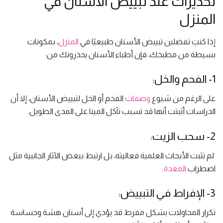
تحذيرات عند تبييض الأسنان في
المنزل
إذا كنتِ تفضلين تبييض الأسنان طبيعيًا في
المنزل
، بمكونات
بسيطة من مطبخك، فإن أطباء الأسنان يحذرونك من:
1- الفحم والخل:
على الرغم من شيوع
وصفات
الفحم أو الخل لتبييض الأسنان، إلا أن
الدراسات أثبتت أنها قد تسبب تآكل المينا على المدى الطويل.
2- سحب الزيت:
لم تثبت الأبحاث العلمية فعاليته، بل ارتبط ببعض الآثار الجانبية مثل
اضطراب
المعدة
.
3- الإفراط في التبييض:
تكرار المحاولات بشكل مفرط قد يؤدي إلى أسنان هشة وحساسة