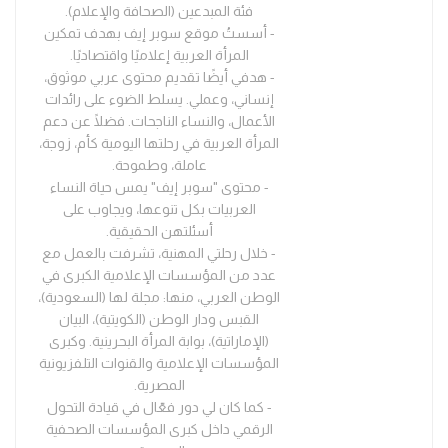
فئة المبدعين (الصحافة والإعلام).
- أسستُ موقع سوبر إيف بهدف تمكين
المرأة العربية إعلاميًا واقتصاديًا.
- هدفي أيضًا تقديم محتوى عربي موثوق،
إنساني، وعملي. يسلط الضوء على رائدات
الأعمال، والنساء الناجحات. فضلًا عن دعم
المرأة العربية في رحلتها اليومية كأم، زوجة،
عاملة، وطموحة.
- محتوى "سوبر إيف" يمس حياة النساء
العربيات بكل تنوعها، ويجاوب على
أسئلتهن الحقيقية.
- خلال رحلتي المهنية، تشرفت بالعمل مع
عدد من المؤسسات الإعلامية الكبرى في
الوطن العربي، منها: مجلة لها (السعودية)،
القبس ودار الوطن (الكويتية)، البيان
(الإماراتية)، بوابة المرأة البحرينية. وكبرى
المؤسسات الإعلامية والقنوات التلفزيونية
المصرية.
- كما كان لي دور فعّال في قيادة التحول
الرقمي داخل كبرى المؤسسات الصحفية