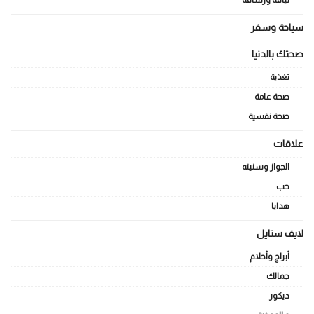
لياقة ورشاقة
سياحة وسفر
صحتك بالدنيا
تغذية
صحة عامة
صحة نفسية
علاقات
الجواز وسنينه
حب
هدايا
لايف ستايل
أبراج وأحلام
جمالك
ديكور