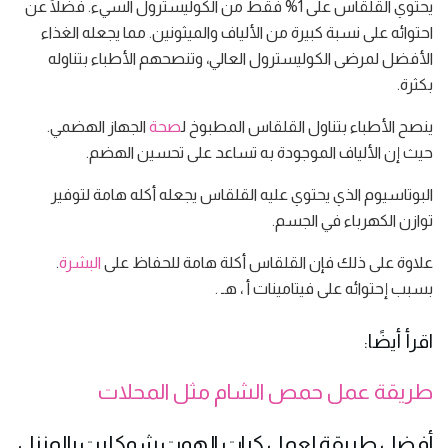
يحتوي القلقاس على 1% فقط من الكوليسترول السيء. فضلًا عن
احتوائه على نسبة كبيرة من الألياف والميثونين. مما يجعله الغذاء
الأفضل لمرضى الكوليسترول العالي، وتنصحهم الأطباء بتناوله
بكثرة.
ينصح الأطباء بتناول القلقاس المطبوخ ل
صحة
الجهاز الهضمي.
حيث إن الألياف الموجودة به تساعد على تحسين الهضم.
البوتاسيوم الذي يحتوي عليه القلقاس يجعله أكله هامة لتوفير
توازن الكهرباء في الجسم.
علاوة على ذلك فإن القلقاس أكلة هامة للحفاظ على
البشرة
.
بسبب إحتوائه على فيتامينات أ ، هـ .
اقرأ أيضًا:
طريقة عمل حمص الشام مثل المحلات
أفضل طريقة لعمل كرات الهوت شوكليت بالمنزل