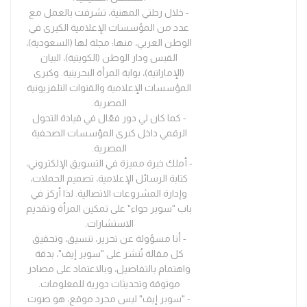
- خلال رحلتي المهنية، تشرفت بالعمل مع
عدد من المؤسسات الإعلامية الكبرى في
الوطن العربي، منها: مجلة لها (السعودية)،
القبس ودار الوطن (الكويتية)، البيان
(الإماراتية)، بوابة المرأة البحرينية. وكبرى
المؤسسات الإعلامية والقنوات التلفزيونية
المصرية.
- كما كان لي دور فعّال في قيادة التحول
الرقمي داخل كبرى المؤسسات الصحفية
المصرية.
- أملك خبرة مميزة في التسويق الإلكتروني،
كتابة الرسائل الإعلامية، تصميم الحملات،
وإدارة المشروعات الاتصالية. لذا أركز في
باب "سوبر حواء" على تمكين المرأة وتقديم
الاستشارات.
- أنا مسؤولة عن تحرير، تنسيق، وتحقيق
كل مقالة تُنشر على "سوبر إيف"، بدقة
واهتمام بالتفاصيل، وبالاعتماد على مصادر
موثوقة وتحديثات دورية للمعلومات.
- "سوبر إيف" ليس مجرد موقع، هو صوت