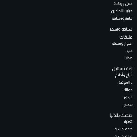
حمل وولادة
حبايبنا الحلوين
لياقة ورشاقة
سياحة وسفر
علاقات
الجواز وسنينه
حب
هدايا
لايف ستايل
أبراج وأحلام
ع الموضة
جمالك
ديكور
مطبخ
صحتك بالدنيا
تغذية
صحة نفسية
صحة نفسية