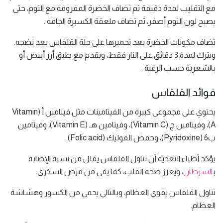
مع التقليب لمدة دقيقة ثم تضاف الخضرة المفرومة مع الثوم، حتى
يصبح لون الثوم أصفر، ثم تضاف ملعقة الكسبرة الجافة .
تضاف مكونات الخضرة بعد تحميرها على حلة القلقاس بعد نضجه.
ويترك لمدة 3 دقائق على النار فقط، ويقدم مع طبق أرز أبيض أو
بالشعرية حسب الرغبة .
فوائد القلقاس
يحتوي على مجموعى كبيرة من الفيتامينات مثل فيتامين أ (Vitamin
A)، وفيتامين ج (Vitamin C)، وفيتامين هـ (Vitamin E)، وفيتامين
ب6 (Pyridoxine)، وحمض الفوليك (Folic acid).
يؤكد أطباء التغذية أن تناول القلقاس يقلل من نسبة الإصابة
ب
السرطان
، ويعزز صحة القلب، كما يقي من مرض السكري.
تناول القلقاس يقوي العظام، وبالتالي يحمي من الكسور وهشاشة
العظام.