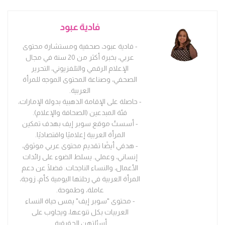
فادية عبود
- فادية عبود، صحفية ومستشارة محتوى
عربي، بخبرة أكثر من 20 سنة في مجال
الإعلام الرقمي والتلفزيوني، التحرير
الصحفي، وصناعة المحتوى الموجه للمرأة
العربية.
- حاصلة على الإقامة الذهبية بدولة الإمارات،
فئة المبدعين (الصحافة والإعلام).
- أسستُ موقع سوبر إيف بهدف تمكين
المرأة العربية إعلاميًا واقتصاديًا.
- هدفي أيضًا تقديم محتوى عربي موثوق،
إنساني، وعملي. يسلط الضوء على رائدات
الأعمال، والنساء الناجحات. فضلًا عن دعم
المرأة العربية في رحلتها اليومية كأم، زوجة،
عاملة، وطموحة.
- محتوى "سوبر إيف" يمس حياة النساء
العربيات بكل تنوعها، ويجاوب على
أسئلتهن الحقيقية.