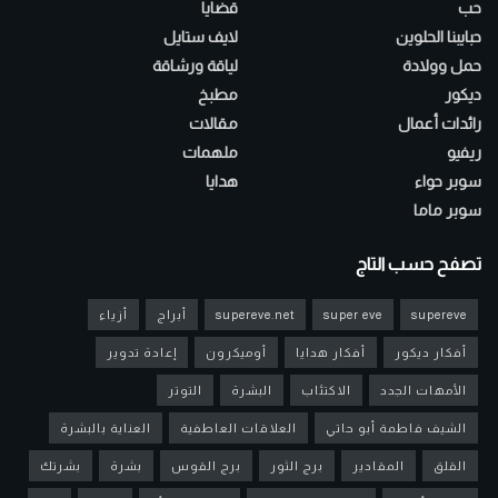
حب
قضايا
حبايبنا الحلوين
لايف ستايل
حمل وولادة
لياقة ورشاقة
ديكور
مطبخ
رائدات أعمال
مقالات
ريفيو
ملهمات
سوبر حواء
هدايا
سوبر ماما
تصفح حسب التاج
supereve
super eve
supereve.net
أبراج
أزياء
أفكار ديكور
أفكار هدايا
أوميكرون
إعادة تدوير
الأمهات الجدد
الاكتئاب
البشرة
التوتر
الشيف فاطمة أبو حاتي
العلاقات العاطفية
العناية بالبشرة
القلق
المقادير
برج الثور
برج القوس
بشرة
بشرتك