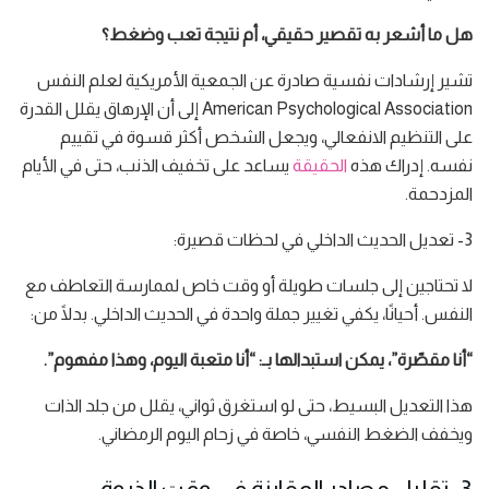
هل ما أشعر به تقصير حقيقي، أم نتيجة تعب وضغط؟
تشير إرشادات نفسية صادرة عن الجمعية الأمريكية لعلم النفس
American Psychological Association إلى أن الإرهاق يقلل القدرة
على التنظيم الانفعالي، ويجعل الشخص أكثر قسوة في تقييم
نفسه. إدراك هذه
الحقيقة
يساعد على تخفيف الذنب، حتى في الأيام
المزدحمة.
3- تعديل الحديث الداخلي في لحظات قصيرة:
لا تحتاجين إلى جلسات طويلة أو وقت خاص لممارسة التعاطف مع
النفس. أحيانًا، يكفي تغيير جملة واحدة في الحديث الداخلي. بدلًا من:
“أنا مقصّرة”، يمكن استبدالها بـ: “أنا متعبة اليوم، وهذا مفهوم”.
هذا التعديل البسيط، حتى لو استغرق ثواني، يقلل من جلد الذات
ويخفف الضغط النفسي، خاصة في زحام اليوم الرمضاني.
3- تقليل مصادر المقارنة في وقت الذروة: