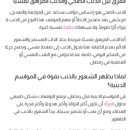
الفرق بين الذنب الصحي والذنب المرهق نفسيًا
الذنب الصحي هو إحساس مؤقت يساعد على المراجعة والتعديل،
ثم يختفي بعد تصحيح الخطأ أو فهم الموقف. هذا النوع من الذنب لا
يترك أثرًا طويلًا، ولا يستهلك
طاقة
نفسية كبيرة.
أما الذنب المرهق نفسيًا، فيرتبط بجلد الذات المستمر والشعور
الدائم بعدم الكفاية. هنا يتحول الذنب إلى ضغط نفسي، ويصبح جزءًا
من التفكير اليومي، خاصة عندما يتزامن مع التعب النفسي أو
العصبية في رمضان.
لماذا يظهر الشعور بالذنب بقوة في المواسم
الدينية؟
في المواسم الدينية مثل رمضان، ترتفع التوقعات بشكل طبيعي.
تحاول
المرأة
أن تكون أكثر التزامًا، وأكثر هدوءًا، وأكثر قدرة على
العطاء. ومع أي تعب أو تقصير بسيط، يبدأ الشعور بالذنب في
الظهور.