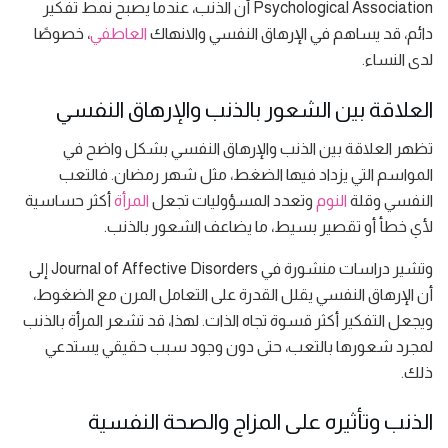
Psychological Association أن الذنب، عندما يصبح نمط تفكير
دائم، قد يساهم في الإرهاق النفسي والانهاك
العاطفي
، خصوصًا
لدى النساء.
العلاقة بين الشعور بالذنب والإرهاق النفسي
تظهر العلاقة بين الذنب والإرهاق النفسي بشكل واضح في
المواسم التي يزداد فيها الضغط، مثل شهر رمضان. فالتعب
النفسي وقلة
النوم
وتعدد المسؤوليات تجعل
المرأة
أكثر حساسية
لأي خطأ أو تقصير بسيط، ما يضاعف الشعور بالذنب.
وتشير دراسات منشورة في Journal of Affective Disorders إلى
أن الإرهاق النفسي يقلل القدرة على التعامل المرن مع الضغوط،
ويجعل التفكير أكثر قسوة تجاه الذات. لهذا، قد تشعر المرأة بالذنب
لمجرد شعورها بالتعب، حتى دون وجود سبب حقيقي يستدعي
ذلك.
الذنب وتأثيره على المزاج والصحة النفسية