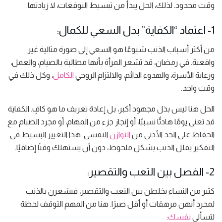
وقت محدود. لذلك، الحل يبدأ من تبسيط التوقعات، لا زيادتها.
1- اعتماد “الكفاية” بدل السعي للكمال:
من أكثر أسباب الذنب شيوعًا هو السعي إلى صورة مثالية غير
واقعية. في رمضان، قد تشعر المرأة بأنها مطالبة بالصيام، والعمل،
ورعاية الأسرة، والهدوء الدائم، والالتزام الروحي
الكامل
، وكل ذلك في
وقت واحد.
الحل هنا ليس بذل مجهود أكبر، بل إعادة تعريف ما هو كافٍ. الكفاية
قد تعني يومًا هادئًا نسبيًا، أو إنجاز جزء من المهام، أو مجرد الصيام مع
الحفاظ على الحد الأدنى من
التوازن
النفسي. هذا التغيير البسيط في
التفكير يقلل الذنب بشكل ملحوظ، دون أن يستهلك وقتًا إضافيًا.
2- الفصل بين التعب والتقصير:
كثير من النساء يخلطن بين التعب والتقصير، فيشعرن بالذنب
لمجرد أنهن مرهقات أو أقل صبرًا. هنا من المهم التوقف لحظة
لتسألي
نفسك
: