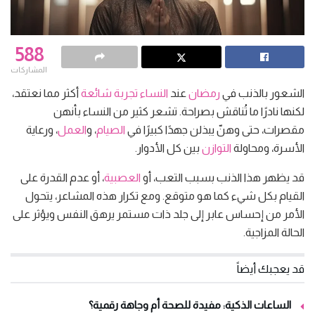
588
المشاركات
الشعور بالذنب في
رمضان
عند
النساء
تجربة
شائعة
أكثر مما نعتقد،
لكنها نادرًا ما تُناقش بصراحة. تشعر كثير من النساء بأنهن
مقصرات، حتى وهنّ يبذلن جهدًا كبيرًا في
الصيام
، و
العمل
، ورعاية
الأسرة، ومحاولة
التوازن
بين كل الأدوار.
قد يظهر هذا الذنب بسبب التعب، أو
العصبية
، أو عدم القدرة على
القيام بكل شيء كما هو متوقع. ومع تكرار هذه المشاعر، يتحول
الأمر من إحساس عابر إلى جلد ذات مستمر يرهق النفس ويؤثر على
الحالة المزاجية.
قد يعجبك أيضاً
الساعات الذكية: مفيدة للصحة أم وجاهة رقمية؟