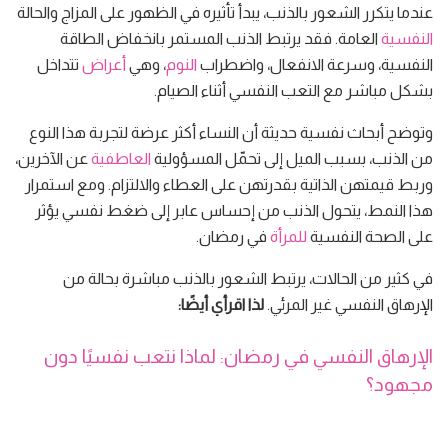
عندما يتكرر الشعور بالذنب، يبدأ تأثيره في الظهور على المزاج والحالة
النفسية
العامة. فقد يرتبط الذنب المستمر بانخفاض الطاقة
النفسية، وسرعة الانفعال، واضطراب
النوم
، وهي
أعراض
تتداخل
بشكل مباشر مع التعب النفسي أثناء الصيام.
وتوضح أبحاث نفسية حديثة أن النساء أكثر عرضة لتجربة هذا النوع
من الذنب، بسبب الميل إلى تحمّل المسؤولية
العاطفية
عن الآخرين،
وربط قيمتهن الذاتية بقدرتهن على العطاء والالتزام. ومع استمرار
هذا النمط، يتحول الذنب من إحساس عابر إلى ضغط نفسي يؤثر
على الصحة النفسية
للمرأة
في رمضان.
في كثير من الحالات، يرتبط الشعور بالذنب مباشرة بحالة من
الإرهاق النفسي غير المرئي.
لذا اقرأي أيضًا:
الإرهاق النفسي في رمضان: لماذا نتعب نفسيًا دون
مجهود؟