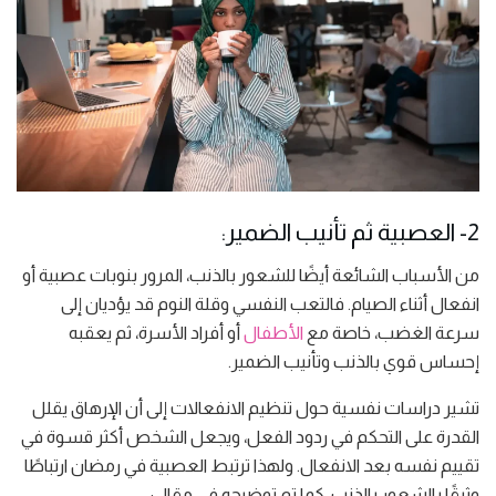
2- العصبية ثم تأنيب الضمير:
من الأسباب الشائعة أيضًا للشعور بالذنب، المرور بنوبات عصبية أو
انفعال أثناء الصيام. فالتعب النفسي وقلة النوم قد يؤديان إلى
سرعة الغضب، خاصة مع
الأطفال
أو أفراد الأسرة، ثم يعقبه
إحساس قوي بالذنب وتأنيب الضمير.
تشير دراسات نفسية حول تنظيم الانفعالات إلى أن الإرهاق يقلل
القدرة على التحكم في ردود الفعل، ويجعل الشخص أكثر قسوة في
تقييم نفسه بعد الانفعال. ولهذا ترتبط العصبية في رمضان ارتباطًا
وثيقًا بالشعور بالذنب، كما تم توضيحه في مقال: