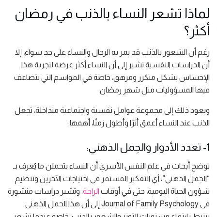
لماذا تشعر النساء بالذنب في رمضان
أكثر؟
رغم أن الشعور بالذنب قد يمر به الرجال والنساء على حد سواء، إلا
أن الدراسات النفسية تشير إلى أن النساء أكثر عرضة لتجربة هذا
الإحساس بشكل متكرر ومرهق، خاصة في المواسم التي تتضاعف
فيها المسؤوليات مثل شهر رمضان.
ويعود ذلك إلى مجموعة عوامل نفسية واجتماعية متداخلة، تجعل
الذنب عند النساء أعمق أثرًا وأطول زمنًا، أهمها:
1- تعدد الأدوار والحِمل الذهني:
توضح أبحاث في علم النفس الأسري أن النساء يتحملن ما يُعرف بـ
“الحِمل الذهني”، أي التفكير المستمر في احتياجات الآخرين وتنظيم
شؤون الحياة اليومية، حتى في أوقات
الراحة
. وتشير دراسات منشورة
في Journal of Family Psychology إلى أن هذا الحمل الذهني
يرتبط بارتفاع مستويات التوتر والشعور بالذنب، خاصة عندما تشعر