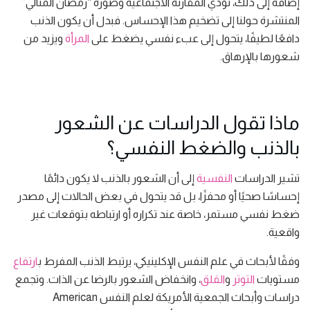
إضافة إلى ذلك، تؤدي المقارنة الاجتماعية وصورة “رمضان المثالي”
المنتشرة حولنا إلى تضخيم هذا الإحساس. فبدل أن يكون الذنب
دافعًا لطيفًا، يتحول إلى عبء نفسي يضغط على
المرأة
ويزيد من
شعورها بالإرهاق.
ماذا تقول الدراسات عن الشعور
بالذنب والضغط النفسي؟
تشير الدراسات
النفسية
إلى أن الشعور بالذنب لا يكون دائمًا
إحساسًا صحيًا أو محفزًا، بل قد يتحول في بعض الحالات إلى مصدر
ضغط نفسي مستمر، خاصة عند تكراره أو ارتباطه بتوقعات غير
واقعية.
وفقًا لأبحاث في علم النفس الإكلينيكي، يرتبط الذنب المفرط ب
ارتفاع
مستويات
التوتر
و
القلق
، وانخفاض الشعور بالرضا عن الذات. وتجمع
دراسات وأبحاث الجمعية الأمريكة لعلم النفس American