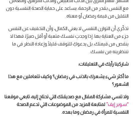
الشهر. فهم الفرق بين الذنب الطبيعي والذنب المرهق، والتعامل
مع النفس بقدر من الرحمة، يساعد على حماية الصحة النفسية دون
التقليل من قيمة رمضان أو معناه.
تذكّري أن التوازن النفسي لا يعني الكمال، وأن التخفيف عن النفس
جزء من العناية بها. إذا وجدتِ نفسك متعبة أو أقل صبرًا، فهذا لا
ينقص من قيمتك، بل يدعوكِ للتوقف قليلًا وإعادة النظر في ما
تنتظرينه من نفسك.
شاركينا رأيك في التعليقات:
ما أكثر شيء يشعرك بالذنب في رمضان؟ وكيف تتعاملين مع هذا
الشعور؟
ولا تنسي مشاركة المقال مع صديقتك التي تحتاج إليه، تابعي موقعنا
“سوبر إيف”
لمتابعة المزيد من الموضوعات التي تدعم الصحة
النفسية للمرأة في رمضان وما بعده.