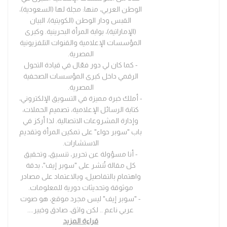
الوطن العربي، منها: مجلة لها (السعودية)،
القبس ودار الوطن (الكويتية)، البيان
(الإماراتية)، بوابة المرأة البحرينية. وكبرى
المؤسسات الإعلامية والقنوات التلفزيونية
المصرية.
- كما كان لي دور فعّال في قيادة التحول
الرقمي داخل كبرى المؤسسات الصحفية
المصرية.
- أملك خبرة مميزة في التسويق الإلكتروني،
كتابة الرسائل الإعلامية، تصميم الحملات،
وإدارة المشروعات الاتصالية. لذا أركز في
باب "سوبر حواء" على تمكين المرأة وتقديم
الاستشارات.
- أنا مسؤولة عن تحرير، تنسيق، وتحقيق
كل مقالة تُنشر على "سوبر إيف"، بدقة
واهتمام بالتفاصيل، وبالاعتماد على مصادر
موثوقة وتحديثات دورية للمعلومات.
- "سوبر إيف" ليس مجرد موقع، هو صوت
عربي ناعم .. لكن واثق، صادق وخبير.
...
قراءة المزيد