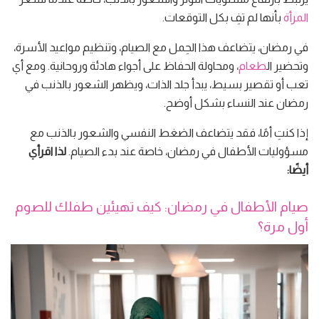
المرأة
بأنها لم تفِ بكل التوقعات.
في رمضان، يتضاعف هذا الحِمل مع الصيام، وتنظيم مواعيد الأسرة،
وتحضير ال
طعام
، ومحاولة الحفاظ على أجواء هادئة وروحانية. ومع أي
تعب أو تقصير بسيط، يبدأ جلد الذات، ويظهر الشعور بالذنب في
رمضان عند النساء بشكل أوضح.
إذا كنتِ أمًا، فقد يتضاعف الضغط النفسي والشعور بالذنب مع
مسؤوليات الأطفال في رمضان، خاصة عند بدء الصيام.
لذا اقرأي
أيضًا:
صيام الأطفال في رمضان: كيف تهيئين طفلك للصوم
أول مرة؟