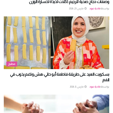
وصفات دجاج صحية للرجيم: أكلات لذيذة لخسارة الوزن
بواسطة
فادية عبود
مارس 23, 2026
مطبخ
بسكويت العيد على طريقة فاطمة أبو حاتي: هش وناعم يذوب في
الفم
بواسطة
فادية عبود
مارس 8, 2026