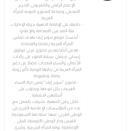
الإعلام الرقمي والتلفزيوني، التحرير
الصحفي، وصناعة المحتوى الموجه للمرأة
العربية.
- حاصلة على الإقامة الذهبية بدولة الإمارات،
فئة المبدعين (الصحافة والإعلام).
- أسستُ موقع سوبر إيف بهدف تمكين
المرأة العربية إعلاميًا واقتصاديًا.
- هدفي أيضًا تقديم محتوى عربي موثوق،
إنساني، وعملي. يسلط الضوء على رائدات
الأعمال، والنساء الناجحات. فضلًا عن دعم
المرأة العربية في رحلتها اليومية كأم، زوجة،
عاملة، وطموحة.
- محتوى "سوبر إيف" يمس حياة النساء
العربيات بكل تنوعها، ويجاوب على
أسئلتهن الحقيقية.
- خلال رحلتي المهنية، تشرفت بالعمل مع
عدد من المؤسسات الإعلامية الكبرى في
الوطن العربي، منها: مجلة لها (السعودية)،
القبس ودار الوطن (الكويتية)، البيان
(الإماراتية)، بوابة المرأة البحرينية. وكبرى