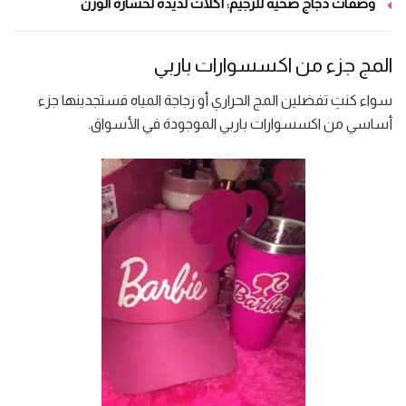
وصفات دجاج صحية للرجيم: أكلات لذيذة لخسارة الوزن
المج جزء من اكسسوارات باربي
سواء كنتِ تفضلين المج الحراري أو زجاجة المياه فستجدينها جزء
أساسي من اكسسوارات باربي الموجودة في الأسواق.