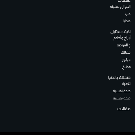
علاقات
الجواز وسنينه
حب
هدايا
لايف ستايل
أبراج وأحلام
ع الموضة
جمالك
ديكور
مطبخ
صحتك بالدنيا
تغذية
صحة نفسية
صحة نفسية
مقالات