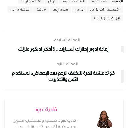
الوسوم
supereve
supereve.net
أزياء
اكسسوارات
اكسسوارات باربي
باربي
سوبر إيف
موضة
موضة باربي
موقع سوبر إيف
المقالة السابقة
إعادة تدوير إطارات السيارات .. 5 أفكار لديكور منزلك
المقالة التالية
فوائد عشبة المرة لتنظيف الرحم بعد الإجهاض: الاستخدام
الآمن والتحذيرات
فادية عبود
- فادية عبود، صحفية ومستشارة محتوى
عربي، بخبرة أكثر من 20 سنة في مجال