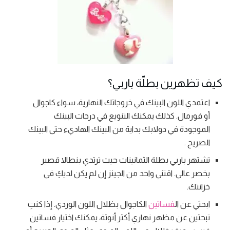
كيف تظهرين بطلّة باربي؟
اعتمدي اللون البينك في خروجاتك النهارية، سواء كاجوال
أو فورمال. كذلك يمكنك التنويع في درجات البينك
الموجودة في دولابك بداية من البينك الهاديء حتى البينك
الصريح .
تشتهر باربي بطلة الثمانينات حيث ترتدي بنطالا قصير
بخصر عالي. اقتني واحد من الجينز إن لم يكن لديكِ في
خزانتك.
ابحثي عن ال
فساتين
الكاجوال بظلال اللون الوردي. إذا كنتِ
تبحثين عن مظهر نهاري أكثر أنوثة، يمكنك اختيار فساتين