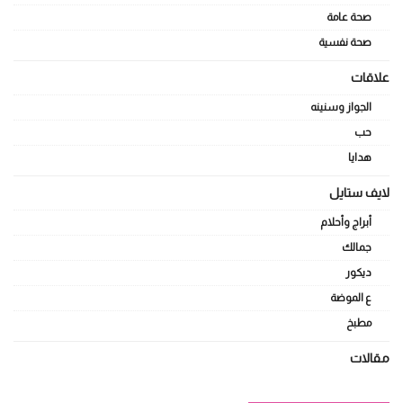
صحة عامة
صحة نفسية
علاقات
الجواز وسنينه
حب
هدايا
لايف ستايل
أبراج وأحلام
جمالك
ديكور
ع الموضة
مطبخ
مقالات