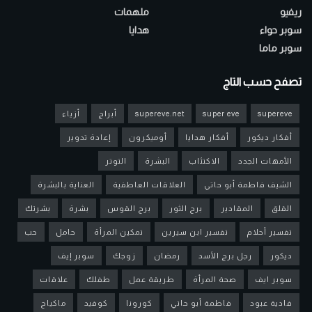
ريفيو
ملهمات
سوبر حواء
هدايا
سوبر ماما
تصفح حسب التاج
supereve
super eve
supereve.net
أبراج
أزياء
أفكار ديكور
أفكار هدايا
أوميكرون
إعادة تدوير
الأمهات الجدد
الاكتئاب
البشرة
التوتر
الشيف فاطمة أبو حاتي
العلاقات العاطفية
العناية بالبشرة
القلق
المقادير
برج الثور
برج القوس
بشرة
بشرتك
تفسير أحلام
تفسير ابن سيرين
تمكين المرأة
حامل
حب
ديكور
رجل برج الأسد
رمضان
زوجك
سوبر إيف
سوبر ايف
صحة المرأة
طريقة عمل
طفلك
علاقات
فادية عبود
فاطمة أبو حاتي
كورونا
كوفيد
ماكياج