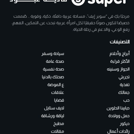
مرحبًا بكِ في “سوبر إيف”، مساحة عربية دافئة، ذكية، وقوية .. صُممت
خصيصًا لتكون صوتًا حقيقيًا لكل امرأة عربية تبحث عن التمكين، الفهم،
رفع الوعي، والدعم في رحلة الحياة.
التصنيفات
أبراج وأحلام
سياحة وسفر
الأكثر قراءة
صحة عامة
الجواز وسنينه
صحة نفسية
تجربتي
صحتك بالدنيا
تغذية
ع الموضة
جمالك
علاقات
حب
قضايا
حبايبنا الحلوين
لايف ستايل
حمل وولادة
لياقة ورشاقة
ديكور
مطبخ
رائدات أعمال
مقالات