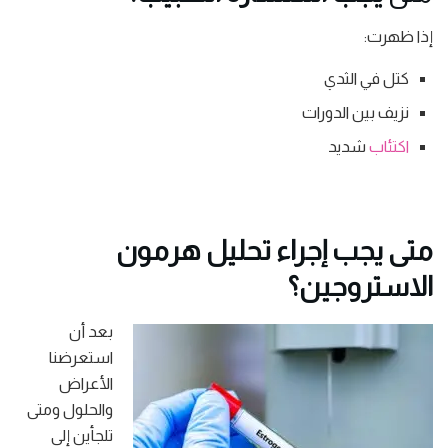
إذا ظهرت:
كتل في الثدي
نزيف بين الدورات
اكتئاب
شديد
متى يجب إجراء تحليل هرمون
الاستروجين؟
بعد أن
استعرضنا
الأعراض
والحلول ومتى
تلجأين إلى