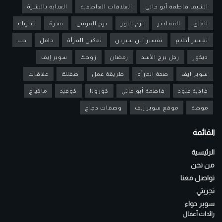
الشيف فاطمة أبو حاتي
العلاقات العاطفية
العناية بالبشرة
القلق
المقادير
برج الثور
برج القوس
بشرة
بشرتك
تفسير أحلام
تفسير ابن سيرين
تمكين المرأة
حامل
حب
ديكور
رجل برج الأسد
رمضان
زوجك
سوبر إيف
سوبر ايف
صحة المرأة
طريقة عمل
طفلك
علاقات
فادية عبود
فاطمة أبو حاتي
كورونا
كوفيد
ماكياج
موضة
موقع سوبر إيف
وصفات دجاج
القائمة
الرئيسية
من نحن
تواصل معنا
تجربتي
سوبر حواء
رائدات أعمال