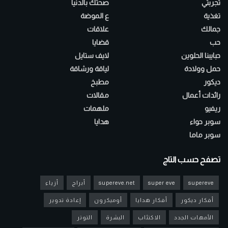
تجربتي
صحتك بالدنيا
تغذية
ع الموضة
جمالك
علاقات
حب
قضايا
حبايبنا الحلوين
لايف ستايل
حمل وولادة
لياقة ورشاقة
ديكور
مطبخ
رائدات أعمال
مقالات
ريفيو
ملهمات
سوبر حواء
هدايا
سوبر ماما
تصفح حسب التاج
supereve
super eve
supereve.net
أبراج
أزياء
أفكار ديكور
أفكار هدايا
أوميكرون
إعادة تدوير
الأمهات الجدد
الاكتئاب
البشرة
التوتر