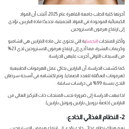
أجرتها كلية الطب جامعة القاهرة عام 2025، أثبتت أن المواد
الكيميائية الموجودة في المواد التجميلية، تحديدًا مادة الباربين، تؤدي
إلى ارتفاع هرمون الاستروجين.
وأكثر المنتجات
التجميل
ية التي تحتوي على مادة البارابين هي الشامبو
وكريمات البشرة، مما أدى إلى ارتفاع هرمون الاستروجين لدى 23%
من السيدات اللواتي أجريت عليهن الدراسة.
كما كشفت الدراسة، أن البارابين يحاكي عمل الهرمونات الطبيعية
(هرمونات مُعطِّلة للغدد الصماء). وتم اكتشافه في أنسجة سرطان
الثدي بنسبة 99% في دراسات سابقة .
لذا نبهت الدراسة إلى ضرورة تجنب المنتجات ذات التركيز العالي من
البارابين (خاصةً بروبيل بارابين وبوتيل بارابين).
2- النظام الغذائي الخادع:
نعم هناك نظام غذائي خادع يؤدي إلى ارتفاع هرمون الاستروجين،