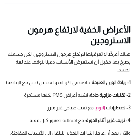
الأعراض الخفية لارتفاع هرمون
الاستروجين
هناك أعرضًا لا تعرفينها لارتفاع هرمون الاستروجين، لكن جسمك
يصرخ بها. فقبل أن نستعرض الأسباب، دعينا نتوقف عند لغة
الجسد:
1- زيادة الوزن العنيدة
: خاصة في الأرداف والفخذين (حتى مع الرياضة)
2- تقلبات مزاجية حادة
: تشبه أعراض PMS لكنها مستمرة
3- اضطرابات
النوم
: مع تعب صباحي غير مبرر
4- نزيف غزير أثناء الدورة
: مع احتمالية ظهور كتل ليفية
والآن، بعد أن عرفنا إشارات التحذير، لننتقل إلى الأسباب المفاجئة.