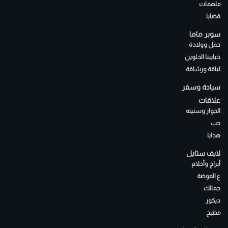
ملهمات
قضايا
سوبر ماما
حمل وولادة
حبايبنا الحلوين
لياقة ورشاقة
سياحة وسفر
علاقات
الجواز وسنينه
حب
هدايا
لايف ستايل
أبراج وأحلام
ع الموضة
جمالك
ديكور
مطبخ