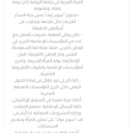
المرأة العربية في رحلتها اليومية كأم، زوجة،
عاملة، وطموحة.
- محتوى "سوبر إيف" يمس حياة النساء
العربيات بكل تنوعها، ويجاوب على
أسئلتهن الحقيقية.
- خلال رحلتي المهنية، تشرفت بالعمل مع
عدد من المؤسسات الإعلامية الكبرى في
الوطن العربي، منها: مجلة لها (السعودية)،
القبس ودار الوطن (الكويتية)، البيان
(الإماراتية)، بوابة المرأة البحرينية. وكبرى
المؤسسات الإعلامية والقنوات التلفزيونية
المصرية.
- كما كان لي دور فعّال في قيادة التحول
الرقمي داخل كبرى المؤسسات الصحفية
المصرية.
- أملك خبرة مميزة في التسويق الإلكتروني،
كتابة الرسائل الإعلامية، تصميم الحملات،
وإدارة المشروعات الاتصالية. لذا أركز في
باب "سوبر حواء" على تمكين المرأة وتقديم
الاستشارات.
- أنا مسؤولة عن تحرير، تنسيق، وتحقيق