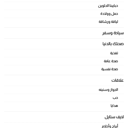
حبايبنا الحلوين
حمل وولادة
لياقة ورشاقة
سياحة وسفر
صحتك بالدنيا
تغذية
صحة عامة
صحة نفسية
علاقات
الجواز وسنينه
حب
هدايا
لايف ستايل
أبراج وأحلام