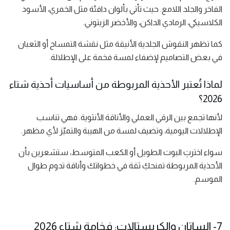
الفاخر والجلد اللامع. حيث تأتي بألوان دافئة مثل الخمري، الأسود
الكلاسيكي، الرمادي الداكن، والأخضر الزيتوني.
كما تظهر النقوش الجلدية الأنيقة مثل نقشة التمساح أو الثعبان
في بعض التصاميم لإضفاء لمسة فخمة على الإطلالة.
لماذا تُعتبر الأحذية المربوطة من أساسيات أحذية شتاء
2026؟
لأنها تجمع بين الرقي العملي والأناقة الأنثوية. فهي تناسب
الإطلالات اليومية، وتضيف لمسة من الهيبة والتميّز لأي مظهر.
سواء اخترتِ البوت الطويل أو الكعب المتوسط، ستشعرين بأن
الأحذية المربوطة تمنحكِ ثقة في خطواتك وأناقة تدوم طوال
الموسم.
7- الساتان والكريستالات: فخامة شتاء 2026