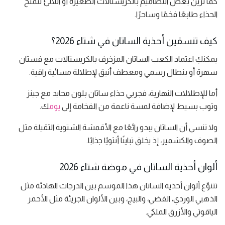
كما تُزيَّن بعض التصاميم بالكريستالات الصغيرة أو اللآلئ لتمنح
الحذاء طابعًا فخمًا وساحرًا.
كيف تنسقين أحذية الساتان في شتاء 2026؟
يمكنكِ اعتماد الكعب الساتان المزخرف بالكريستالات مع فستان
سهرة أو بنطال رسمي ومعطف أنيق لإطلالة مسائية راقية.
أما للإطلالات النهارية، فجربي حذاء ساتان بلون محايد مع جينز
وتوب بسيط لإضافة لمسة ناعمة من الفخامة إلى
يوم
ك.
ولا تنسي أن الساتان يبدو رائعًا مع الأقمشة الشتوية الثقيلة مثل
الصوف والكشمير، إذ يخلق تباينًا أنثويًا جذابًا.
ألوان أحذية الساتان في موضة شتاء 2026
تتنوّع ألوان أحذية الساتان هذا الموسم بين الدرجات الهادئة مثل
الذهبي الوردي، الفضي، والبيج، وبين الألوان الجريئة مثل الأحمر
الياقوتي والأزرق الملكي.