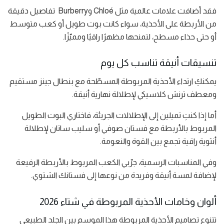
فقد أضافت علامات عالمية مثل Chloé وBurberry تفاصيل دقيقة
من الأربطة على الأحذية، سواء كانت بوت طويل أو كعب متوسط
أو حتى حذاء مسطح، لتمنحها مظهرًا راقيًا ومميّزًا.
تنسيقات أنيقة تناسب كل يوم
يمكنكِ ارتداء الأحذية المربوطة المسطّحة مع بنطال جينز مستقيم
ومعطف ترنش كلاسيكي لإطلالة نهارية أنيقة.
أما إذا كنتِ تميلين إلى الإطلالات الجريئة، فاختاري البوت الطويل
المربوط بالأربطة مع فستان صوفي أو سليب ساتان لإطلالة
أنثوية راقية تجمع بين القوة والنعومة.
وفي المناسبات الرسمية، جرّبي الكعب المربوط بالأربطة الرفيعة
لإضافة لمسة أنيقة وفريدة من نوعها إلى فستانك الشتوي.
ألوان وخامات الأحذية المربوطة في شتاء 2026
تتنوع تصاميم الأحذية المربوطة هذا الموسم بين الجلد الطبيعي