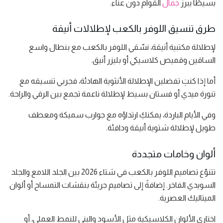
بسيطًا يبرز
جمال
القوام دون عناء.
طرق تنسيق اللوفر بالكعب لإطلالات أنيقة
لإطلالة مكتبية أنيقة، نسّقي اللوفر بالكعب مع بنطال واسع
الساقين وقميص كلاسيكي أو بليزر أنيق.
أما إذا كنتِ تفضلين الإطلالة الأنثوية الهادئة، فجربي تنسيقه مع
تنورة ميدي أو فستان بسيط لإطلالة ناعمة تجمع بين الرقي والراحة.
وفي الأيام الباردة، يمكنكِ ارتداؤه مع جوارب سميكة ومعطف
طويل لإطلالة شتوية أنيقة ودافئة.
ألوان وخامات متجددة
تتنوّع تصاميم اللوفر بالكعب في شتاء 2026 بين الجلد اللامع والجلد
السويدي الفاخر. إضافةً إلى تصاميم جريئة بنقشات التمساح أو ألوان
الميتاليك العصرية.
اختاري الألوان الكلاسيكية مثل الأسود والبني للنمط العملي، أو