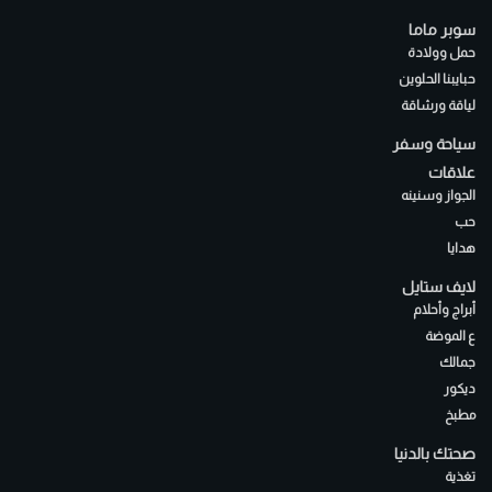
سوبر ماما
حمل وولادة
حبايبنا الحلوين
لياقة ورشاقة
سياحة وسفر
علاقات
الجواز وسنينه
حب
هدايا
لايف ستايل
أبراج وأحلام
ع الموضة
جمالك
ديكور
مطبخ
صحتك بالدنيا
تغذية