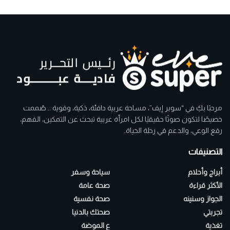
مرحبًا بكِ في “سوبر إيف”، مساحة عربية دافئة، ذكية، وقوية .. صُممت
خصيصًا لتكون صوتًا حقيقيًا لكل امرأة عربية تبحث عن التمكين، الفهم،
رفع الوعي، والدعم في رحلة الحياة.
التصنيفات
أبراج وأحلام
سياحة وسفر
الأكثر قراءة
صحة عامة
الجواز وسنينه
صحة نفسية
تجربتي
صحتك بالدنيا
تغذية
ع الموضة