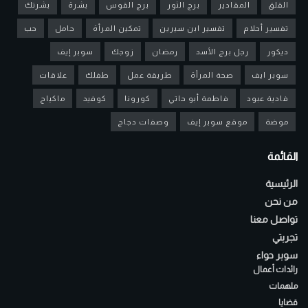
القلق
المقادير
برج الثور
برج القوس
بشرة
بشرتك
تفسير أحلام
تفسير ابن سيرين
تمكين المرأة
حامل
حب
ديكور
رجل برج الأسد
رمضان
زوجك
سوبر إيف
سوبر ايف
صحة المرأة
طريقة عمل
طفلك
علاقات
فادية عبود
فاطمة أبو حاتي
كورونا
كوفيد
ماكياج
موضة
موقع سوبر إيف
وصفات دجاج
القائمة
الرئيسية
من نحن
تواصل معنا
تجربتي
سوبر حواء
رائدات أعمال
ملهمات
قضايا