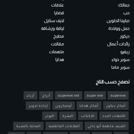
جمالك
علاقات
حب
قضايا
حبايبنا الحلوين
لايف ستايل
حمل وولادة
لياقة ورشاقة
ديكور
مطبخ
رائدات أعمال
مقالات
ريفيو
ملهمات
سوبر حواء
هدايا
سوبر ماما
تصفح حسب التاج
supereve
super eve
supereve.net
أبراج
أزياء
أفكار ديكور
أفكار هدايا
أوميكرون
إعادة تدوير
الأمهات الجدد
الاكتئاب
البشرة
التوتر
الشيف فاطمة أبو حاتي
العلاقات العاطفية
العناية بالبشرة