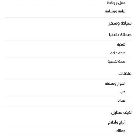
حمل وولادة
لياقة ورشاقة
سياحة وسفر
صحتك بالدنيا
تغذية
صحة عامة
صحة نفسية
علاقات
الجواز وسنينه
حب
هدايا
لايف ستايل
أبراج وأحلام
جمالك