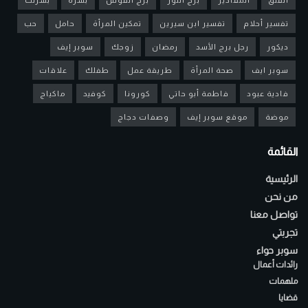
تفسير أحلام
تفسير ابن سيرين
تمكين المرأة
حامل
حب
ديكور
رجل برج الأسد
رمضان
زوجك
سوبر إيف
سوبر ايف
صحة المرأة
طريقة عمل
طفلك
علاقات
فادية عبود
فاطمة أبو حاتي
كورونا
كوفيد
ماكياج
موضة
موقع سوبر إيف
وصفات دجاج
القائمة
الرئيسية
من نحن
تواصل معنا
تجربتي
سوبر حواء
رائدات أعمال
ملهمات
قضايا