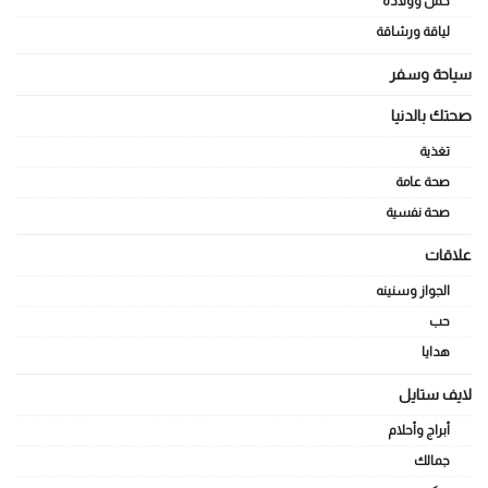
حمل وولادة
لياقة ورشاقة
سياحة وسفر
صحتك بالدنيا
تغذية
صحة عامة
صحة نفسية
علاقات
الجواز وسنينه
حب
هدايا
لايف ستايل
أبراج وأحلام
جمالك