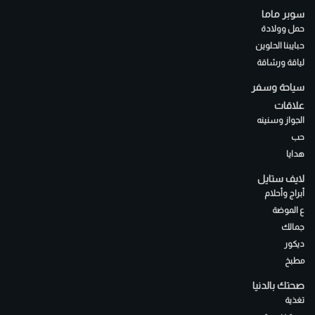
سوبر ماما
حمل وولادة
حبايبنا الحلوين
لياقة ورشاقة
سياحة وسفر
علاقات
الجواز وسنينه
حب
هدايا
لايف ستايل
أبراج وأحلام
ع الموضة
جمالك
ديكور
مطبخ
صحتك بالدنيا
تغذية