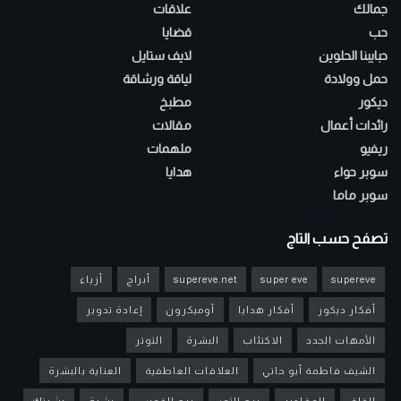
جمالك
علاقات
حب
قضايا
حبايبنا الحلوين
لايف ستايل
حمل وولادة
لياقة ورشاقة
ديكور
مطبخ
رائدات أعمال
مقالات
ريفيو
ملهمات
سوبر حواء
هدايا
سوبر ماما
تصفح حسب التاج
supereve
super eve
supereve.net
أبراج
أزياء
أفكار ديكور
أفكار هدايا
أوميكرون
إعادة تدوير
الأمهات الجدد
الاكتئاب
البشرة
التوتر
الشيف فاطمة أبو حاتي
العلاقات العاطفية
العناية بالبشرة
القلق
المقادير
برج الثور
برج القوس
بشرة
بشرتك