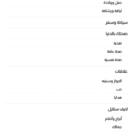
حمل وولادة
لياقة ورشاقة
سياحة وسفر
صحتك بالدنيا
تغذية
صحة عامة
صحة نفسية
علاقات
الجواز وسنينه
حب
هدايا
لايف ستايل
أبراج وأحلام
جمالك