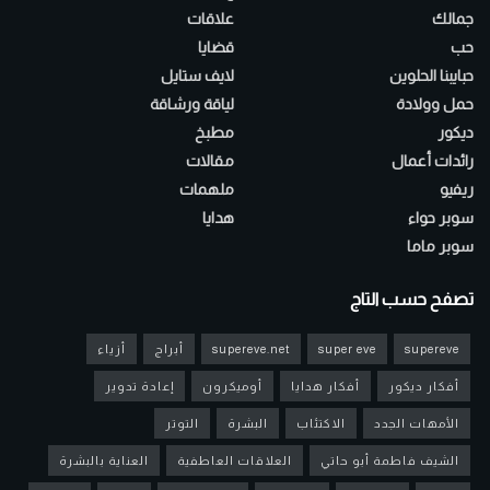
جمالك
علاقات
حب
قضايا
حبايبنا الحلوين
لايف ستايل
حمل وولادة
لياقة ورشاقة
ديكور
مطبخ
رائدات أعمال
مقالات
ريفيو
ملهمات
سوبر حواء
هدايا
سوبر ماما
تصفح حسب التاج
supereve
super eve
supereve.net
أبراج
أزياء
أفكار ديكور
أفكار هدايا
أوميكرون
إعادة تدوير
الأمهات الجدد
الاكتئاب
البشرة
التوتر
الشيف فاطمة أبو حاتي
العلاقات العاطفية
العناية بالبشرة