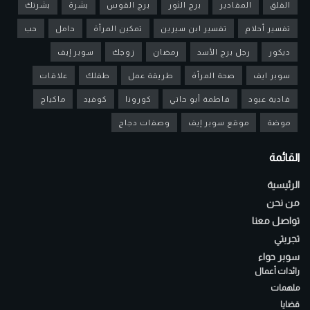
القلق
المقادير
برج الثور
برج القوس
بشرة
بشرتك
تفسير أحلام
تفسير ابن سيرين
تمكين المرأة
حامل
حب
ديكور
رجل برج الأسد
رمضان
زوجك
سوبر إيف
سوبر ايف
صحة المرأة
طريقة عمل
طفلك
علاقات
فادية عبود
فاطمة أبو حاتي
كورونا
كوفيد
ماكياج
موضة
موقع سوبر إيف
وصفات دجاج
القائمة
الرئيسية
من نحن
تواصل معنا
تجربتي
سوبر حواء
رائدات أعمال
ملهمات
قضايا