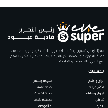
مرحبًا بكِ في “سوبر إيف”، مساحة عربية دافئة، ذكية، وقوية .. صُممت
خصيصًا لتكون صوتًا حقيقيًا لكل امرأة عربية تبحث عن التمكين، الفهم،
رفع الوعي، والدعم في رحلة الحياة.
التصنيفات
أبراج وأحلام
سياحة وسفر
الأكثر قراءة
صحة عامة
الجواز وسنينه
صحة نفسية
تجربتي
صحتك بالدنيا
تغذية
ع الموضة