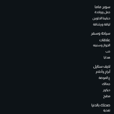
سوبر ماما
حمل وولادة
حبايبنا الحلوين
لياقة ورشاقة
سياحة وسفر
علاقات
الجواز وسنينه
حب
هدايا
لايف ستايل
أبراج وأحلام
ع الموضة
جمالك
ديكور
مطبخ
صحتك بالدنيا
تغذية