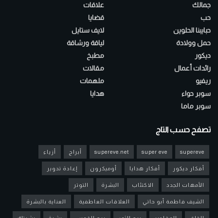
جمالك
علاقات
حب
قضايا
حبايبنا الحلوين
لايف ستايل
حمل وولادة
لياقة ورشاقة
ديكور
مطبخ
رائدات أعمال
مقالات
ريفيو
ملهمات
سوبر حواء
هدايا
سوبر ماما
تصفح حسب التاج
supereve
super eve
supereve.net
أبراج
أزياء
أفكار ديكور
أفكار هدايا
أوميكرون
إعادة تدوير
الأمهات الجدد
الاكتئاب
البشرة
التوتر
الشيف فاطمة أبو حاتي
العلاقات العاطفية
العناية بالبشرة
القلق
المقادير
برج الثور
برج القوس
بشرة
بشرتك