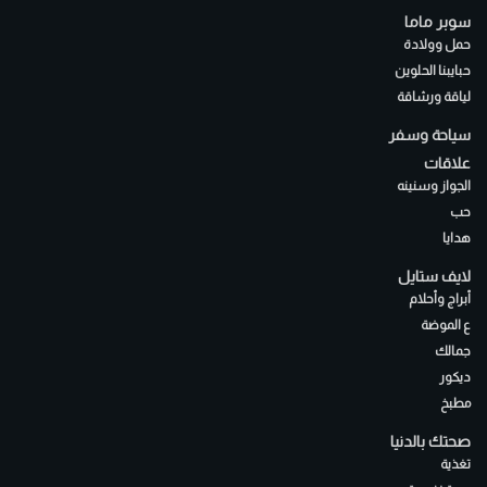
سوبر ماما
حمل وولادة
حبايبنا الحلوين
لياقة ورشاقة
سياحة وسفر
علاقات
الجواز وسنينه
حب
هدايا
لايف ستايل
أبراج وأحلام
ع الموضة
جمالك
ديكور
مطبخ
صحتك بالدنيا
تغذية