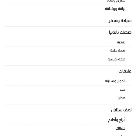
حمل وولادة
لياقة ورشاقة
سياحة وسفر
صحتك بالدنيا
تغذية
صحة عامة
صحة نفسية
علاقات
الجواز وسنينه
حب
هدايا
لايف ستايل
أبراج وأحلام
جمالك