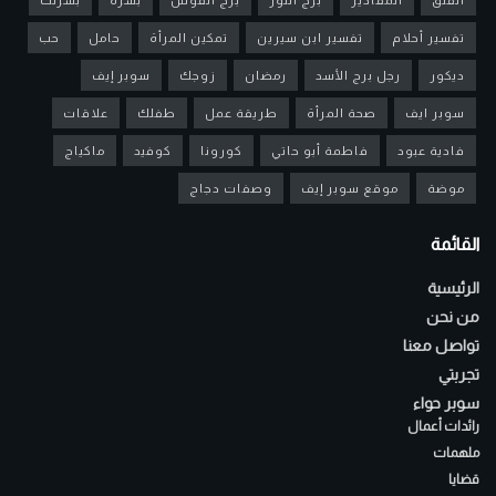
تفسير أحلام
تفسير ابن سيرين
تمكين المرأة
حامل
حب
ديكور
رجل برج الأسد
رمضان
زوجك
سوبر إيف
سوبر ايف
صحة المرأة
طريقة عمل
طفلك
علاقات
فادية عبود
فاطمة أبو حاتي
كورونا
كوفيد
ماكياج
موضة
موقع سوبر إيف
وصفات دجاج
القائمة
الرئيسية
من نحن
تواصل معنا
تجربتي
سوبر حواء
رائدات أعمال
ملهمات
قضايا