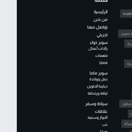
القائمة
الرئيسية
super
من نحن
تواصل معنا
 تدوير
تجربتي
سوبر حواء
رة
رائدات أعمال
ملهمات
قضايا
شرة
سوبر ماما
حمل وولادة
حبايبنا الحلوين
لياقة ورشاقة
سياحة وسفر
ديكور
علاقات
الجواز وسنينه
مرأة
حب
هدايا