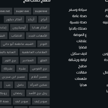
ت
تصفح حسب التاج
ام
سياحة وسفر
eve.net
super eve
supereve
ءة
صحة عامة
أبراج
أزياء
أفكار ديكور
ينه
صحة نفسية
أفكار هدايا
أوميكرون
إعادة
صحتك بالدنيا
ع الموضة
الأمهات الجدد
الاكتئاب
البش
علاقات
التوتر
الشيف فاطمة أبو حاتي
قضايا
العلاقات العاطفية
العناية بالب
لوين
لايف ستايل
دة
لياقة ورشاقة
القلق
المقادير
برج الثور
مطبخ
برج القوس
بشرة
بشرتك
مال
مقالات
تفسير أحلام
تفسير ابن سيرين
ملهمات
هدايا
تمكين المرأة
حامل
حب
ا
رجل برج الأسد
رمضان
زوجك
سوبر إيف
سوبر ايف
صحة ال