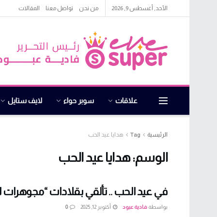
الأحد, أغسطس 9, 2026
من نحن
تواصل معنا
المقالات
علاقات
سوبر حواء
لايف ستايل
الرئيسية
Tag
هدايا عيد الحب
الوسم:
هدايا عيد الحب
في عيد الحب .. تألقي بقلادات “مجوهرات لي
بواسطة
فادية عبود
أكتوبر 12, 2025
0