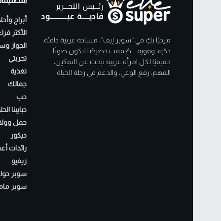
التصنيفا
أبراج وأحل
الأكثر قرا
مرحبًا بكِ في “سوبر إيف”، مساحة عربية دافئة،
الجواز وسن
ذكية، وقوية .. صُممت خصيصًا لتكون صوتًا
تجربتي
حقيقيًا لكل امرأة عربية تبحث عن التمكين،
تغذية
الفهم، رفع الوعي، والدعم في رحلة الحياة.
جمالك
حب
حبايبنا الح
حمل وولا
ديكور
رائدات أع
ريفيو
سوبر حواء
سوبر مام