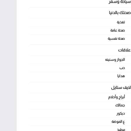
سياحة وسفر
صحتك بالدنيا
تغذية
صحة عامة
صحة نفسية
علاقات
الجواز وسنينه
حب
هدايا
لايف ستايل
أبراج وأحلام
جمالك
ديكور
ع الموضة
مطبخ