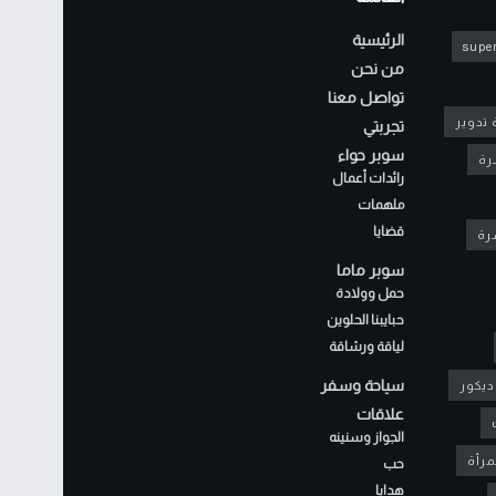
الرئيسية
super
من نحن
تواصل معنا
 تدوير
تجربتي
سوبر حواء
رة
رائدات أعمال
ملهمات
قضايا
شرة
سوبر ماما
حمل وولادة
حبايبنا الحلوين
لياقة ورشاقة
سياحة وسفر
ديكور
علاقات
الجواز وسنينه
مرأة
حب
هدايا