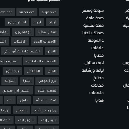
ام
سياحة وسفر
eve.net
super eve
supereve
ءة
صحة عامة
أبراج
أزياء
أفكار ديكور
ينه
صحة نفسية
أفكار هدايا
أوميكرون
إعادة
صحتك بالدنيا
ع الموضة
الأمهات الجدد
الاكتئاب
البش
علاقات
التوتر
الشيف فاطمة أبو حاتي
قضايا
العلاقات العاطفية
العناية بالب
لوين
لايف ستايل
دة
لياقة ورشاقة
القلق
المقادير
برج الثور
مطبخ
برج القوس
بشرة
بشرتك
مال
مقالات
تفسير أحلام
تفسير ابن سيرين
ملهمات
هدايا
تمكين المرأة
حامل
حب
ا
رجل برج الأسد
رمضان
زوجك
سوبر إيف
سوبر ايف
صحة ال