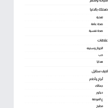
سياحة وسفر
صحتك بالدنيا
تغذية
صحة عامة
صحة نفسية
علاقات
الجواز وسنينه
حب
هدايا
لايف ستايل
أبراج وأحلام
جمالك
ديكور
ع الموضة
مطبخ