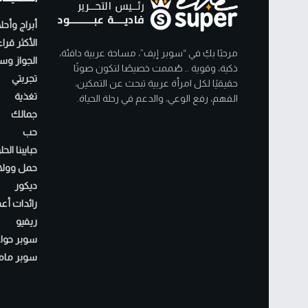
أبراج وأحل
الأكثر قرا
مرحبًا بكِ في “سوبر إيف”، مساحة عربية دافئة،
الجواز وسن
ذكية، وقوية .. صُممت خصيصًا لتكون صوتًا
تجربتي
حقيقيًا لكل امرأة عربية تبحث عن التمكين،
تغذية
الفهم، رفع الوعي، والدعم في رحلة الحياة.
جمالك
حب
حبايبنا الح
حمل وولا
ديكور
رائدات أع
ريفيو
سوبر حواء
سوبر مام