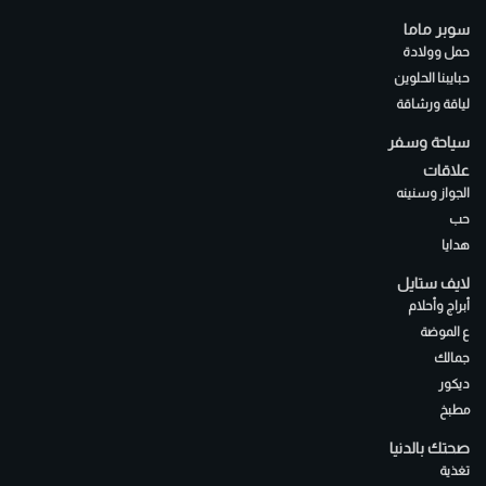
سوبر ماما
حمل وولادة
حبايبنا الحلوين
لياقة ورشاقة
سياحة وسفر
علاقات
الجواز وسنينه
حب
هدايا
لايف ستايل
أبراج وأحلام
ع الموضة
جمالك
ديكور
مطبخ
صحتك بالدنيا
تغذية