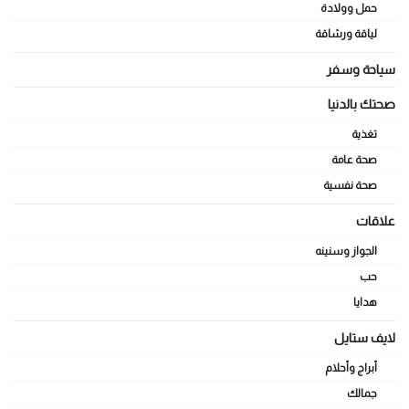
حمل وولادة
لياقة ورشاقة
سياحة وسفر
صحتك بالدنيا
تغذية
صحة عامة
صحة نفسية
علاقات
الجواز وسنينه
حب
هدايا
لايف ستايل
أبراج وأحلام
جمالك