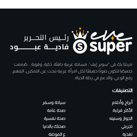
مرحبًا بكِ في “سوبر إيف”، مساحة عربية دافئة، ذكية، وقوية .. صُممت
خصيصًا لتكون صوتًا حقيقيًا لكل امرأة عربية تبحث عن التمكين، الفهم،
رفع الوعي، والدعم في رحلة الحياة.
التصنيفات
أبراج وأحلام
سياحة وسفر
الأكثر قراءة
صحة عامة
الجواز وسنينه
صحة نفسية
تجربتي
صحتك بالدنيا
تغذية
ع الموضة