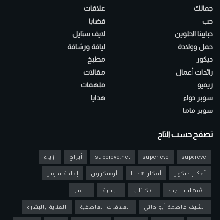
جمالك
علاقات
حب
قضايا
حبايبنا الحلوين
لايف ستايل
حمل وولادة
لياقة ورشاقة
ديكور
مطبخ
رائدات أعمال
مقالات
ريفيو
ملهمات
سوبر حواء
هدايا
سوبر ماما
تصفح حسب التاج
supereve
super eve
supereve.net
أبراج
أزياء
أفكار ديكور
أفكار هدايا
أوميكرون
إعادة تدوير
الأمهات الجدد
الاكتئاب
البشرة
التوتر
الشيف فاطمة أبو حاتي
العلاقات العاطفية
العناية بالبشرة