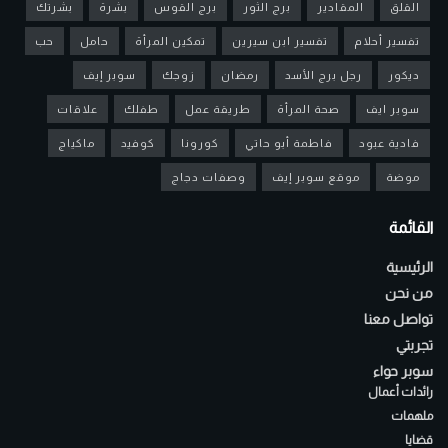
القلق
المقادير
برج الثور
برج القوس
بشرة
بشرتك
تفسير أحلام
تفسير ابن سيرين
تمكين المرأة
حامل
حب
ديكور
رجل برج الأسد
رمضان
زوجك
سوبر إيف
سوبر ايف
صحة المرأة
طريقة عمل
طفلك
علاقات
فادية عبود
فاطمة أبو حاتي
كورونا
كوفيد
ماكياج
موضة
موقع سوبر إيف
وصفات دجاج
القائمة
الرئيسية
من نحن
تواصل معنا
تجربتي
سوبر حواء
رائدات أعمال
ملهمات
قضايا