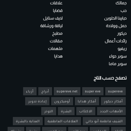
جمالك
علاقات
حب
قضايا
حبايبنا الحلوين
لايف ستايل
حمل وولادة
لياقة ورشاقة
ديكور
مطبخ
رائدات أعمال
مقالات
ريفيو
ملهمات
سوبر حواء
هدايا
سوبر ماما
تصفح حسب التاج
supereve
super eve
supereve.net
أبراج
أزياء
أفكار ديكور
أفكار هدايا
أوميكرون
إعادة تدوير
الأمهات الجدد
الاكتئاب
البشرة
التوتر
الشيف فاطمة أبو حاتي
العلاقات العاطفية
العناية بالبشرة
القلق
المقادير
برج الثور
برج القوس
بشرة
بشرتك