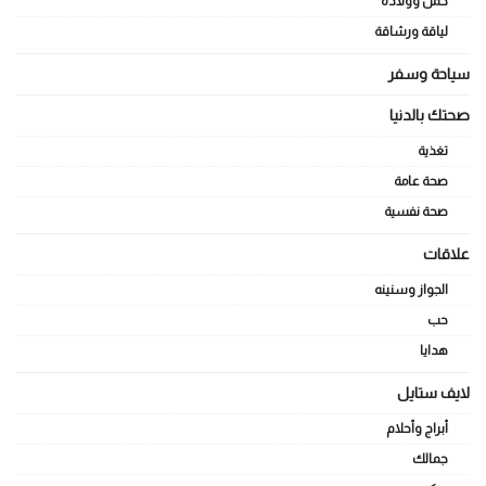
حمل وولادة
لياقة ورشاقة
سياحة وسفر
صحتك بالدنيا
تغذية
صحة عامة
صحة نفسية
علاقات
الجواز وسنينه
حب
هدايا
لايف ستايل
أبراج وأحلام
جمالك