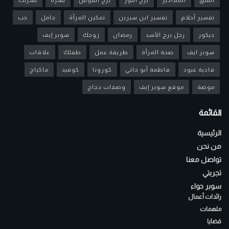
تفسير أحلام
تفسير ابن سيرين
تمكين المرأة
حامل
حب
ديكور
رجل برج الأسد
رمضان
زوجك
سوبر إيف
سوبر ايف
صحة المرأة
طريقة عمل
طفلك
علاقات
فادية عبود
فاطمة أبو حاتي
كورونا
كوفيد
ماكياج
موضة
موقع سوبر إيف
وصفات دجاج
القائمة
الرئيسية
من نحن
تواصل معنا
تجربتي
سوبر حواء
رائدات أعمال
ملهمات
قضايا