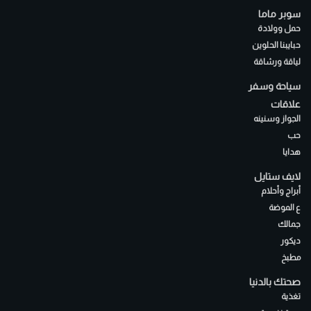
سوبر ماما
حمل وولادة
حبايبنا الحلوين
لياقة ورشاقة
سياحة وسفر
علاقات
الجواز وسنينه
حب
هدايا
لايف ستايل
أبراج وأحلام
ع الموضة
جمالك
ديكور
مطبخ
صحتك بالدنيا
تغذية