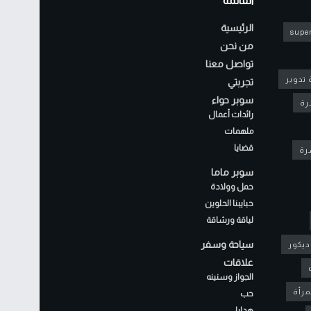
القائمة
الرئيسية
super
من نحن
تواصل معنا
 تدوير
تجربتي
سوبر حواء
رة
رائدات أعمال
ملهمات
قضايا
شرة
سوبر ماما
حمل وولادة
حبايبنا الحلوين
لياقة ورشاقة
سياحة وسفر
ديكور
علاقات
الجواز وسنينه
مرأة
حب
هدايا