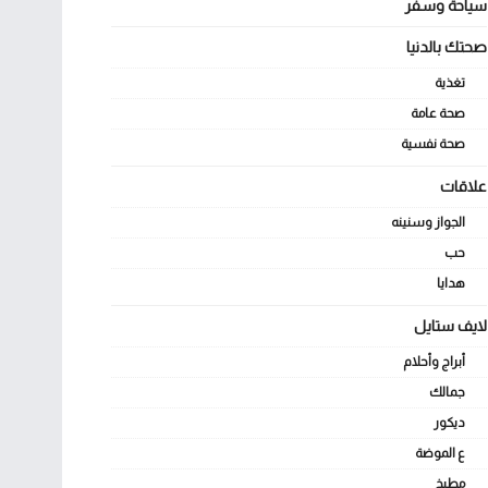
سياحة وسفر
صحتك بالدنيا
تغذية
صحة عامة
صحة نفسية
علاقات
الجواز وسنينه
حب
هدايا
لايف ستايل
أبراج وأحلام
جمالك
ديكور
ع الموضة
مطبخ