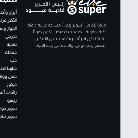
التصنيفا
أبراج وأحل
الأكثر قرا
مرحبًا بكِ في “سوبر إيف”، مساحة عربية دافئة،
الجواز وسن
ذكية، وقوية .. صُممت خصيصًا لتكون صوتًا
تجربتي
حقيقيًا لكل امرأة عربية تبحث عن التمكين،
تغذية
الفهم، رفع الوعي، والدعم في رحلة الحياة.
جمالك
حب
حبايبنا الح
حمل وولا
ديكور
رائدات أع
ريفيو
سوبر حواء
سوبر مام