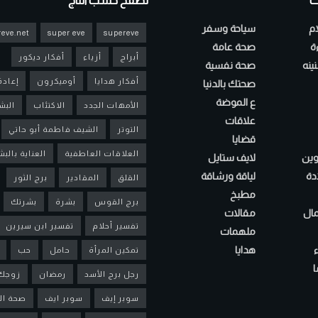
ت
تصفح حسب التاج
ام
سياحة وسفر
eve.net
super eve
supereve
ءة
صحة عامة
أبراج
أزياء
أفكار ديكور
ينه
صحة نفسية
أفكار هدايا
أوميكرون
إعادة
صحتك بالدنيا
ع الموضة
الأمهات الجدد
الاكتئاب
البش
علاقات
التوتر
الشيف فاطمة أبو حاتي
قضايا
العلاقات العاطفية
العناية بالب
لوين
لايف ستايل
دة
لياقة ورشاقة
القلق
المقادير
برج الثور
مطبخ
برج القوس
بشرة
بشرتك
مال
مقالات
تفسير أحلام
تفسير ابن سيرين
ملهمات
هدايا
تمكين المرأة
حامل
حب
ا
رجل برج الأسد
رمضان
زوجك
سوبر إيف
سوبر ايف
صحة ال