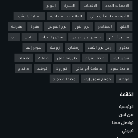
الأمهات الجدد
الاكتئاب
البشرة
التوتر
الشيف فاطمة أبو حاتي
العلاقات العاطفية
العناية بالبشرة
القلق
المقادير
برج الثور
برج القوس
بشرة
بشرتك
تفسير أحلام
تفسير ابن سيرين
تمكين المرأة
حامل
حب
ديكور
رجل برج الأسد
رمضان
زوجك
سوبر إيف
سوبر ايف
صحة المرأة
طريقة عمل
طفلك
علاقات
فادية عبود
فاطمة أبو حاتي
كورونا
كوفيد
ماكياج
موضة
موقع سوبر إيف
وصفات دجاج
القائمة
الرئيسية
من نحن
تواصل معنا
تجربتي