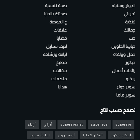
الجواز وسنينه
صحة نفسية
تجربتي
صحتك بالدنيا
تغذية
ع الموضة
جمالك
علاقات
حب
قضايا
حبايبنا الحلوين
لايف ستايل
حمل وولادة
لياقة ورشاقة
ديكور
مطبخ
رائدات أعمال
مقالات
ريفيو
ملهمات
سوبر حواء
هدايا
سوبر ماما
تصفح حسب التاج
supereve
super eve
supereve.net
أبراج
أزياء
أفكار ديكور
أفكار هدايا
أوميكرون
إعادة تدوير