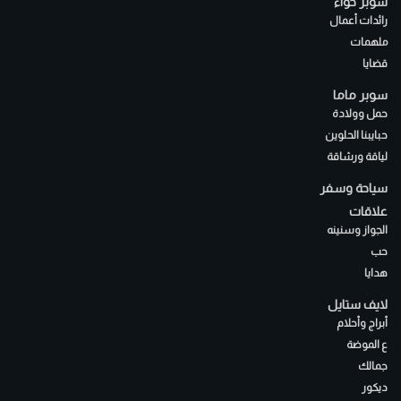
سوبر حواء
رائدات أعمال
ملهمات
قضايا
سوبر ماما
حمل وولادة
حبايبنا الحلوين
لياقة ورشاقة
سياحة وسفر
علاقات
الجواز وسنينه
حب
هدايا
لايف ستايل
أبراج وأحلام
ع الموضة
جمالك
ديكور