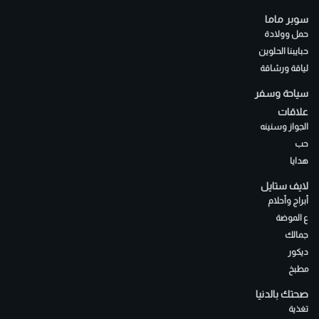
سوبر ماما
حمل وولادة
حبايبنا الحلوين
لياقة ورشاقة
سياحة وسفر
علاقات
الجواز وسنينه
حب
هدايا
لايف ستايل
أبراج وأحلام
ع الموضة
جمالك
ديكور
مطبخ
صحتك بالدنيا
تغذية