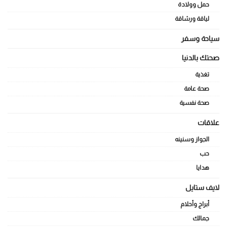
حمل وولادة
لياقة ورشاقة
سياحة وسفر
صحتك بالدنيا
تغذية
صحة عامة
صحة نفسية
علاقات
الجواز وسنينه
حب
هدايا
لايف ستايل
أبراج وأحلام
جمالك