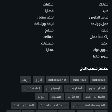
جمالك
علاقات
حب
قضايا
حبايبنا الحلوين
لايف ستايل
حمل وولادة
لياقة ورشاقة
ديكور
مطبخ
رائدات أعمال
مقالات
ريفيو
ملهمات
سوبر حواء
هدايا
سوبر ماما
تصفح حسب التاج
supereve
super eve
supereve.net
أبراج
أزياء
أفكار ديكور
أفكار هدايا
أوميكرون
إعادة تدوير
الأمهات الجدد
الاكتئاب
البشرة
التوتر
الشيف فاطمة أبو حاتي
العلاقات العاطفية
العناية بالبشرة