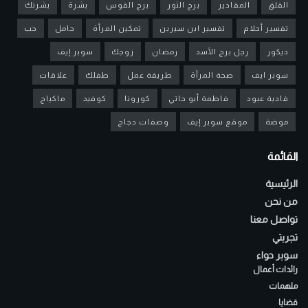
القلق
المقادير
برج الثور
برج القوس
بشرة
بشرتك
تفسير أحلام
تفسير ابن سيرين
تمكين المرأة
حامل
حب
ديكور
رجل برج الأسد
رمضان
زوجك
سوبر إيف
سوبر ايف
صحة المرأة
طريقة عمل
طفلك
علاقات
فادية عبود
فاطمة أبو حاتي
كورونا
كوفيد
ماكياج
موضة
موقع سوبر إيف
وصفات دجاج
القائمة
الرئيسية
من نحن
تواصل معنا
تجربتي
سوبر حواء
رائدات أعمال
ملهمات
قضايا