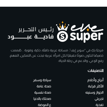
مرحبًا بكِ في “سوبر إيف”، مساحة عربية دافئة، ذكية، وقوية .. صُممت
خصيصًا لتكون صوتًا حقيقيًا لكل امرأة عربية تبحث عن التمكين، الفهم،
رفع الوعي، والدعم في رحلة الحياة.
التصنيفات
أبراج وأحلام
سياحة وسفر
الأكثر قراءة
صحة عامة
الجواز وسنينه
صحة نفسية
تجربتي
صحتك بالدنيا
تغذية
ع الموضة