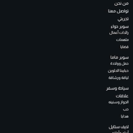
من نحن
تواصل معنا
تجربتي
سوبر حواء
رائدات أعمال
ملهمات
قضايا
سوبر ماما
حمل وولادة
حبايبنا الحلوين
لياقة ورشاقة
سياحة وسفر
علاقات
الجواز وسنينه
حب
هدايا
لايف ستايل
أبراج وأحلام