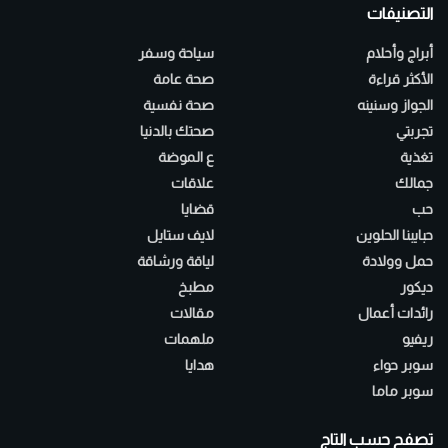
التصنيفات
أبراج وأحلام
سياحة وسفر
الأكثر قراءة
صحة عامة
الجواز وسنينه
صحة نفسية
تجربتي
صحتك بالدنيا
تغذية
ع الموضة
جمالك
علاقات
حب
قضايا
حبايبنا الحلوين
لايف ستايل
حمل وولادة
لياقة ورشاقة
ديكور
مطبخ
رائدات أعمال
مقالات
ريفيو
ملهمات
سوبر حواء
هدايا
سوبر ماما
تصفح حسب التاج