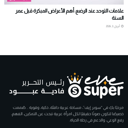
علامات التوحد عند الرضع: أهم الأعراض المبكرة قبل عمر
السنة
أبريل 3, 2026
مرحبًا بكِ في “سوبر إيف”، مساحة عربية دافئة، ذكية، وقوية .. صُممت
خصيصًا لتكون صوتًا حقيقيًا لكل امرأة عربية تبحث عن التمكين، الفهم،
رفع الوعي، والدعم في رحلة الحياة.