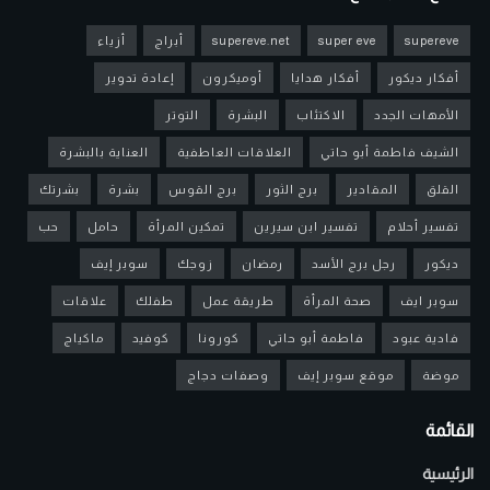
supereve
super eve
supereve.net
أبراج
أزياء
أفكار ديكور
أفكار هدايا
أوميكرون
إعادة تدوير
الأمهات الجدد
الاكتئاب
البشرة
التوتر
الشيف فاطمة أبو حاتي
العلاقات العاطفية
العناية بالبشرة
القلق
المقادير
برج الثور
برج القوس
بشرة
بشرتك
تفسير أحلام
تفسير ابن سيرين
تمكين المرأة
حامل
حب
ديكور
رجل برج الأسد
رمضان
زوجك
سوبر إيف
سوبر ايف
صحة المرأة
طريقة عمل
طفلك
علاقات
فادية عبود
فاطمة أبو حاتي
كورونا
كوفيد
ماكياج
موضة
موقع سوبر إيف
وصفات دجاج
القائمة
الرئيسية