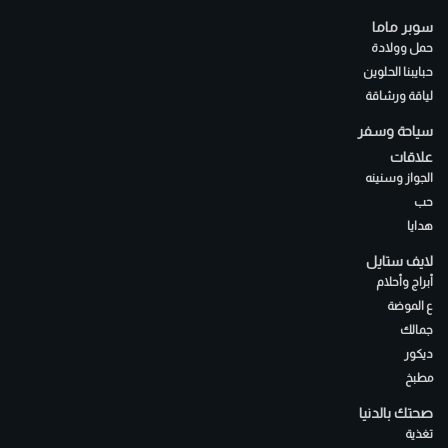
سوبر ماما
حمل وولادة
حبايبنا الحلوين
لياقة ورشاقة
سياحة وسفر
علاقات
الجواز وسنينه
حب
هدايا
لايف ستايل
أبراج وأحلام
ع الموضة
جمالك
ديكور
مطبخ
صحتك بالدنيا
تغذية