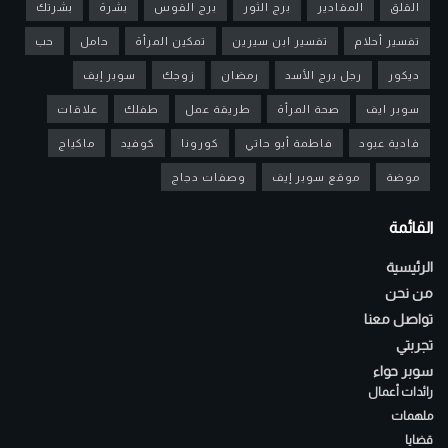
القلق
المقادير
برج الثور
برج القوس
بشرة
بشرتك
تفسير أحلام
تفسير ابن سيرين
تمكين المرأة
حامل
حب
ديكور
رجل برج الأسد
رمضان
زوجك
سوبر إيف
سوبر ايف
صحة المرأة
طريقة عمل
طفلك
علاقات
فادية عبود
فاطمة أبو حاتي
كورونا
كوفيد
ماكياج
موضة
موقع سوبر إيف
وصفات دجاج
القائمة
الرئيسية
من نحن
تواصل معنا
تجربتي
سوبر حواء
رائدات أعمال
ملهمات
قضايا