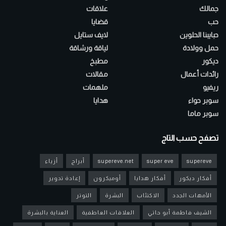
جمالك
علاقات
حب
قضايا
حبايبنا الحلوين
لايف ستايل
حمل وولادة
لياقة ورشاقة
ديكور
مطبخ
رائدات أعمال
مقالات
ريفيو
ملهمات
سوبر حواء
هدايا
سوبر ماما
تصفح حسب التاج
supereve
super eve
supereve.net
أبراج
أزياء
أفكار ديكور
أفكار هدايا
أوميكرون
إعادة تدوير
الأمهات الجدد
الاكتئاب
البشرة
التوتر
الشيف فاطمة أبو حاتي
العلاقات العاطفية
العناية بالبشرة