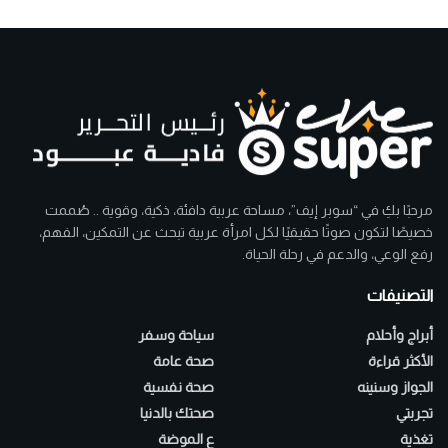
مرحبًا بكِ في “سوبر إيف”، مساحة عربية دافئة، ذكية، وقوية .. صُممت
خصيصًا لتكون صوتًا حقيقيًا لكل امرأة عربية تبحث عن التمكين، الفهم،
رفع الوعي، والدعم في رحلة الحياة.
التصنيفات
أبراج وأحلام
سياحة وسفر
الأكثر قراءة
صحة عامة
الجواز وسنينه
صحة نفسية
تجربتي
صحتك بالدنيا
تغذية
ع الموضة