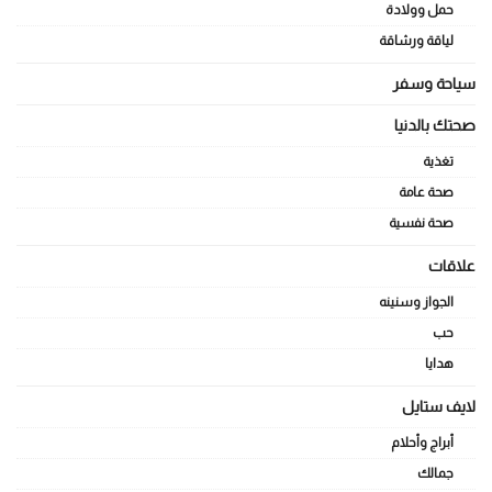
حمل وولادة
لياقة ورشاقة
سياحة وسفر
صحتك بالدنيا
تغذية
صحة عامة
صحة نفسية
علاقات
الجواز وسنينه
حب
هدايا
لايف ستايل
أبراج وأحلام
جمالك