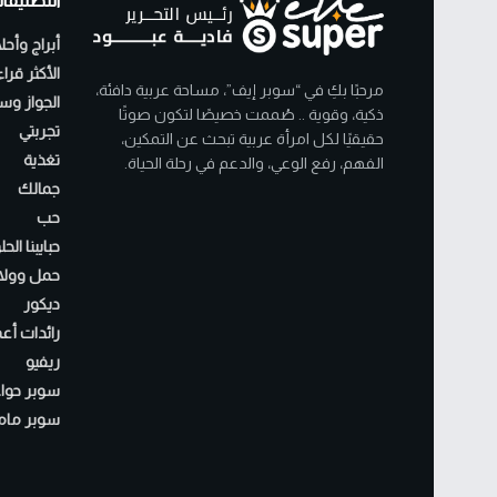
التصنيفا
أبراج وأحل
الأكثر قرا
مرحبًا بكِ في “سوبر إيف”، مساحة عربية دافئة،
الجواز وسن
ذكية، وقوية .. صُممت خصيصًا لتكون صوتًا
تجربتي
حقيقيًا لكل امرأة عربية تبحث عن التمكين،
تغذية
الفهم، رفع الوعي، والدعم في رحلة الحياة.
جمالك
حب
حبايبنا الح
حمل وولا
ديكور
رائدات أع
ريفيو
سوبر حواء
سوبر مام