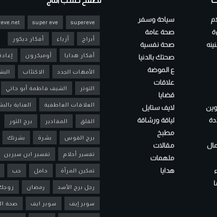
ت
تصفح حسب التاج
ام
سياحة وسفر
eve.net
super eve
supereve
ءة
صحة عامة
أبراج
أزياء
أفكار ديكور
ينه
صحة نفسية
أفكار هدايا
أوميكرون
إعادة
صحتك بالدنيا
ع الموضة
الأمهات الجدد
الاكتئاب
البش
علاقات
التوتر
الشيف فاطمة أبو حاتي
قضايا
العلاقات العاطفية
العناية بالب
لوين
لايف ستايل
دة
لياقة ورشاقة
القلق
المقادير
برج الثور
مطبخ
برج القوس
بشرة
بشرتك
مال
مقالات
تفسير أحلام
تفسير ابن سيرين
ملهمات
هدايا
تمكين المرأة
حامل
حب
ا
رجل برج الأسد
رمضان
زوجك
سوبر إيف
سوبر ايف
صحة ال