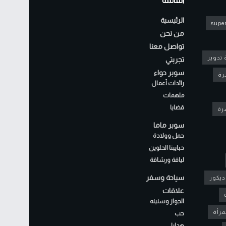
القائمة
الرئيسية
super
من نحن
تواصل معنا
 تدوير
تجربتي
سوبر حواء
رة
رائدات أعمال
ملهمات
قضايا
شرة
سوبر ماما
حمل وولادة
حبايبنا الحلوين
لياقة ورشاقة
سياحة وسفر
ديكور
علاقات
الجواز وسنينه
مرأة
حب
هدايا