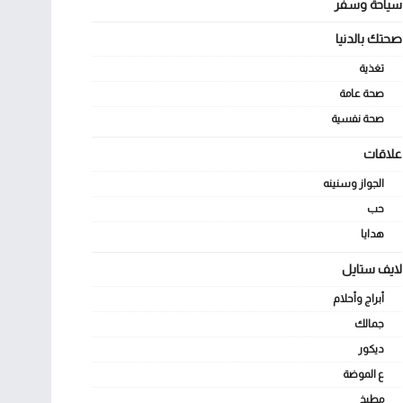
سياحة وسفر
صحتك بالدنيا
تغذية
صحة عامة
صحة نفسية
علاقات
الجواز وسنينه
حب
هدايا
لايف ستايل
أبراج وأحلام
جمالك
ديكور
ع الموضة
مطبخ