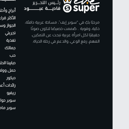
أبراج وأحل
الأكثر قرا
مرحبًا بكِ في “سوبر إيف”، مساحة عربية دافئة،
الجواز وسن
ذكية، وقوية .. صُممت خصيصًا لتكون صوتًا
تجربتي
حقيقيًا لكل امرأة عربية تبحث عن التمكين،
تغذية
الفهم، رفع الوعي، والدعم في رحلة الحياة.
جمالك
حب
حبايبنا الح
حمل وولا
ديكور
رائدات أع
ريفيو
سوبر حواء
سوبر مام