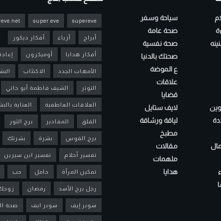
ام
سياحة وسفر
eve.net
super eve
supereve
ءة
صحة عامة
أبراج
أزياء
أفكار ديكور
ينه
صحة نفسية
أفكار هدايا
أوميكرون
إعادة
صحتك بالدنيا
ع الموضة
الأمهات الجدد
الاكتئاب
البش
علاقات
التوتر
الشيف فاطمة أبو حاتي
قضايا
العلاقات العاطفية
العناية بالب
لوين
لايف ستايل
دة
لياقة ورشاقة
القلق
المقادير
برج الثور
مطبخ
برج القوس
بشرة
بشرتك
مال
مقالات
تفسير أحلام
تفسير ابن سيرين
ملهمات
هدايا
تمكين المرأة
حامل
حب
ا
رجل برج الأسد
رمضان
زوجك
سوبر إيف
سوبر ايف
صحة ال