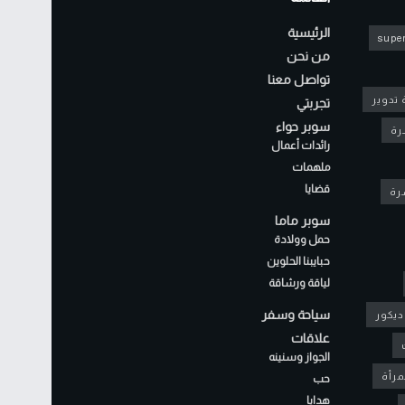
الرئيسية
super
من نحن
تواصل معنا
 تدوير
تجربتي
سوبر حواء
رة
رائدات أعمال
ملهمات
قضايا
شرة
سوبر ماما
حمل وولادة
حبايبنا الحلوين
لياقة ورشاقة
سياحة وسفر
ديكور
علاقات
الجواز وسنينه
مرأة
حب
هدايا