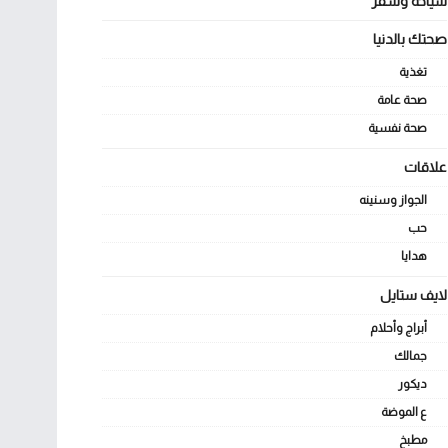
سياحة وسفر
صحتك بالدنيا
تغذية
صحة عامة
صحة نفسية
علاقات
الجواز وسنينه
حب
هدايا
لايف ستايل
أبراج وأحلام
جمالك
ديكور
ع الموضة
مطبخ