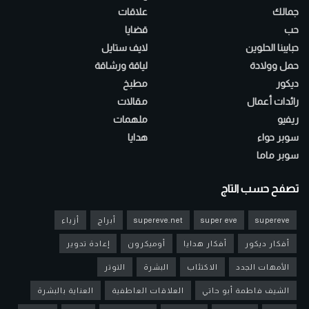
جمالك
علاقات
حب
قضايا
حبايبنا الحلوين
لايف ستايل
حمل وولادة
لياقة ورشاقة
ديكور
مطبخ
رائدات أعمال
مقالات
ريفيو
ملهمات
سوبر حواء
هدايا
سوبر ماما
تصفح حسب التاج
supereve
super eve
supereve.net
أبراج
أزياء
أفكار ديكور
أفكار هدايا
أوميكرون
إعادة تدوير
الأمهات الجدد
الاكتئاب
البشرة
التوتر
الشيف فاطمة أبو حاتي
العلاقات العاطفية
العناية بالبشرة