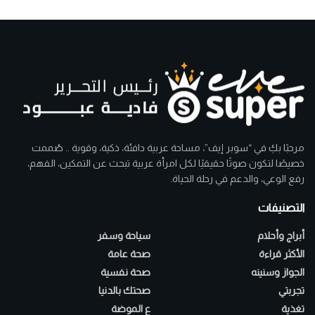
مرحبًا بكِ في “سوبر إيف”، مساحة عربية دافئة، ذكية، وقوية .. صُممت
خصيصًا لتكون صوتًا حقيقيًا لكل امرأة عربية تبحث عن التمكين، الفهم،
رفع الوعي، والدعم في رحلة الحياة.
التصنيفات
أبراج وأحلام
سياحة وسفر
الأكثر قراءة
صحة عامة
الجواز وسنينه
صحة نفسية
تجربتي
صحتك بالدنيا
تغذية
ع الموضة