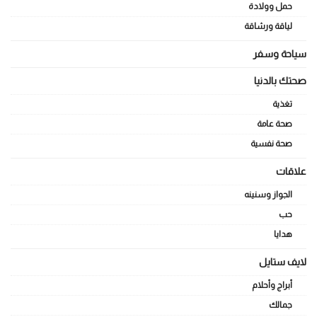
حمل وولادة
لياقة ورشاقة
سياحة وسفر
صحتك بالدنيا
تغذية
صحة عامة
صحة نفسية
علاقات
الجواز وسنينه
حب
هدايا
لايف ستايل
أبراج وأحلام
جمالك