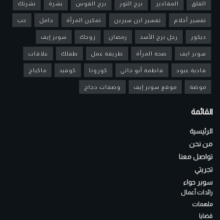
القلق
المقادير
برج الثور
برج القوس
بشرة
بشرتك
تفسير أحلام
تفسير ابن سيرين
تمكين المرأة
حامل
حب
ديكور
رجل برج الأسد
رمضان
زوجك
سوبر إيف
سوبر ايف
صحة المرأة
طريقة عمل
طفلك
علاقات
فادية عبود
فاطمة أبو حاتي
كورونا
كوفيد
ماكياج
موضة
موقع سوبر إيف
وصفات دجاج
القائمة
الرئيسية
من نحن
تواصل معنا
تجربتي
سوبر حواء
رائدات أعمال
ملهمات
قضايا