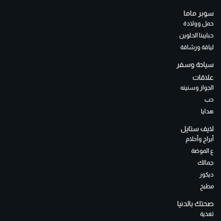
سوبر ماما
حمل وولادة
حبايبنا الحلوين
لياقة ورشاقة
سياحة وسفر
علاقات
الجواز وسنينه
حب
هدايا
لايف ستايل
أبراج وأحلام
ع الموضة
جمالك
ديكور
مطبخ
صحتك بالدنيا
تغذية