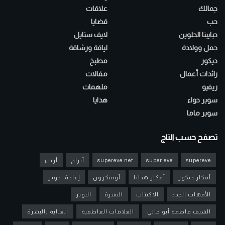
جمالك
علاقات
حب
قضايا
حبايبنا الحلوين
لايف ستايل
حمل وولادة
لياقة ورشاقة
ديكور
مطبخ
رائدات أعمال
مقالات
ريفيو
ملهمات
سوبر حواء
هدايا
سوبر ماما
تصفح حسب التاج
supereve
super eve
supereve.net
أبراج
أزياء
أفكار ديكور
أفكار هدايا
أوميكرون
إعادة تدوير
الأمهات الجدد
الاكتئاب
البشرة
التوتر
الشيف فاطمة أبو حاتي
العلاقات العاطفية
العناية بالبشرة