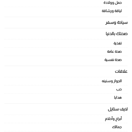
حمل وولادة
لياقة ورشاقة
سياحة وسفر
صحتك بالدنيا
تغذية
صحة عامة
صحة نفسية
علاقات
الجواز وسنينه
حب
هدايا
لايف ستايل
أبراج وأحلام
جمالك