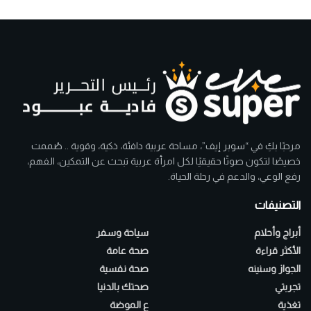
مرحبًا بكِ في “سوبر إيف”، مساحة عربية دافئة، ذكية، وقوية .. صُممت
خصيصًا لتكون صوتًا حقيقيًا لكل امرأة عربية تبحث عن التمكين، الفهم،
رفع الوعي، والدعم في رحلة الحياة.
التصنيفات
أبراج وأحلام
سياحة وسفر
الأكثر قراءة
صحة عامة
الجواز وسنينه
صحة نفسية
تجربتي
صحتك بالدنيا
تغذية
ع الموضة