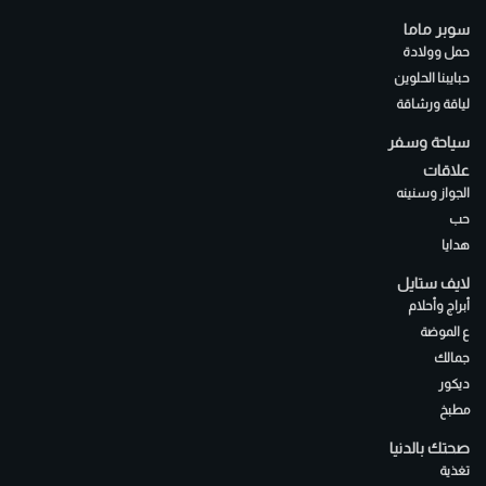
سوبر ماما
حمل وولادة
حبايبنا الحلوين
لياقة ورشاقة
سياحة وسفر
علاقات
الجواز وسنينه
حب
هدايا
لايف ستايل
أبراج وأحلام
ع الموضة
جمالك
ديكور
مطبخ
صحتك بالدنيا
تغذية