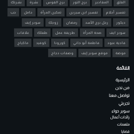
القلق
المقادير
برج الثور
برج القوس
بشرة
بشرتك
تفسير أحلام
تفسير ابن سيرين
تمكين المرأة
حامل
حب
ديكور
رجل برج الأسد
رمضان
زوجك
سوبر إيف
سوبر ايف
صحة المرأة
طريقة عمل
طفلك
علاقات
فادية عبود
فاطمة أبو حاتي
كورونا
كوفيد
ماكياج
موضة
موقع سوبر إيف
وصفات دجاج
القائمة
الرئيسية
من نحن
تواصل معنا
تجربتي
سوبر حواء
رائدات أعمال
ملهمات
قضايا