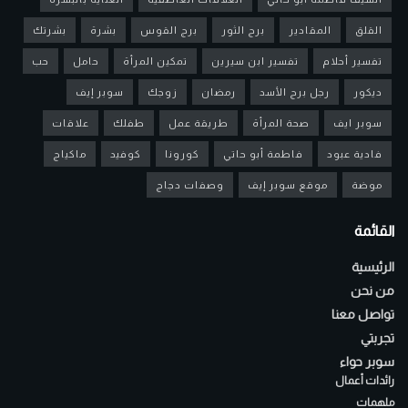
القلق
المقادير
برج الثور
برج القوس
بشرة
بشرتك
تفسير أحلام
تفسير ابن سيرين
تمكين المرأة
حامل
حب
ديكور
رجل برج الأسد
رمضان
زوجك
سوبر إيف
سوبر ايف
صحة المرأة
طريقة عمل
طفلك
علاقات
فادية عبود
فاطمة أبو حاتي
كورونا
كوفيد
ماكياج
موضة
موقع سوبر إيف
وصفات دجاج
القائمة
الرئيسية
من نحن
تواصل معنا
تجربتي
سوبر حواء
رائدات أعمال
ملهمات