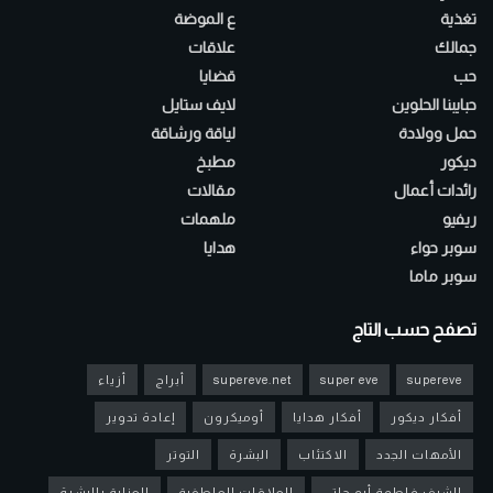
تغذية
ع الموضة
جمالك
علاقات
حب
قضايا
حبايبنا الحلوين
لايف ستايل
حمل وولادة
لياقة ورشاقة
ديكور
مطبخ
رائدات أعمال
مقالات
ريفيو
ملهمات
سوبر حواء
هدايا
سوبر ماما
تصفح حسب التاج
supereve
super eve
supereve.net
أبراج
أزياء
أفكار ديكور
أفكار هدايا
أوميكرون
إعادة تدوير
الأمهات الجدد
الاكتئاب
البشرة
التوتر
الشيف فاطمة أبو حاتي
العلاقات العاطفية
العناية بالبشرة