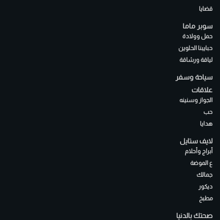
قضايا
سوبر ماما
حمل وولادة
حبايبنا الحلوين
لياقة ورشاقة
سياحة وسفر
علاقات
الجواز وسنينه
حب
هدايا
لايف ستايل
أبراج وأحلام
ع الموضة
جمالك
ديكور
مطبخ
صحتك بالدنيا