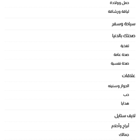
حمل وولادة
لياقة ورشاقة
سياحة وسفر
صحتك بالدنيا
تغذية
صحة عامة
صحة نفسية
علاقات
الجواز وسنينه
حب
هدايا
لايف ستايل
أبراج وأحلام
جمالك