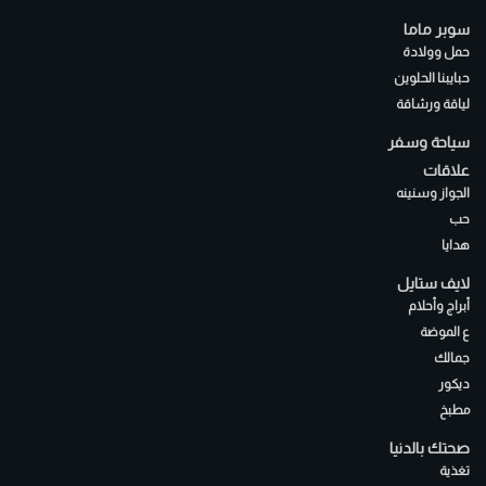
سوبر ماما
حمل وولادة
حبايبنا الحلوين
لياقة ورشاقة
سياحة وسفر
علاقات
الجواز وسنينه
حب
هدايا
لايف ستايل
أبراج وأحلام
ع الموضة
جمالك
ديكور
مطبخ
صحتك بالدنيا
تغذية