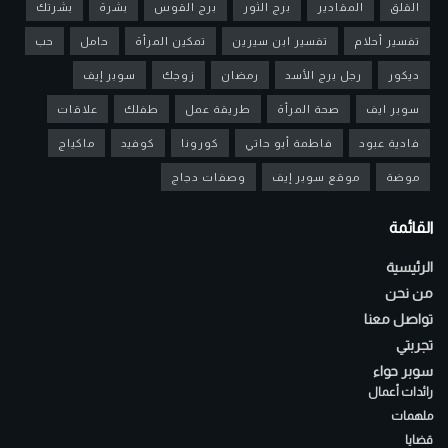
القلق
المقادير
برج الثور
برج القوس
بشرة
بشرتك
تفسير أحلام
تفسير ابن سيرين
تمكين المرأة
حامل
حب
ديكور
رجل برج الأسد
رمضان
زوجك
سوبر إيف
سوبر ايف
صحة المرأة
طريقة عمل
طفلك
علاقات
فادية عبود
فاطمة أبو حاتي
كورونا
كوفيد
ماكياج
موضة
موقع سوبر إيف
وصفات دجاج
القائمة
الرئيسية
من نحن
تواصل معنا
تجربتي
سوبر حواء
رائدات أعمال
ملهمات
قضايا