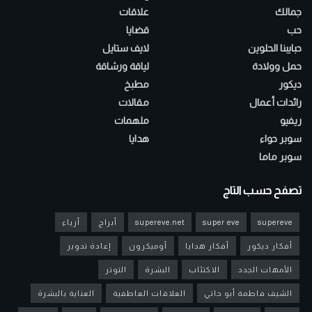
جمالك
علاقات
حب
قضايا
حبايبنا الحلوين
لايف ستايل
حمل وولادة
لياقة ورشاقة
ديكور
مطبخ
رائدات أعمال
مقالات
ريفيو
ملهمات
سوبر حواء
هدايا
سوبر ماما
تصفح حسب التاج
supereve
super eve
supereve.net
أبراج
أزياء
أفكار ديكور
أفكار هدايا
أوميكرون
إعادة تدوير
الأمهات الجدد
الاكتئاب
البشرة
التوتر
الشيف فاطمة أبو حاتي
العلاقات العاطفية
العناية بالبشرة