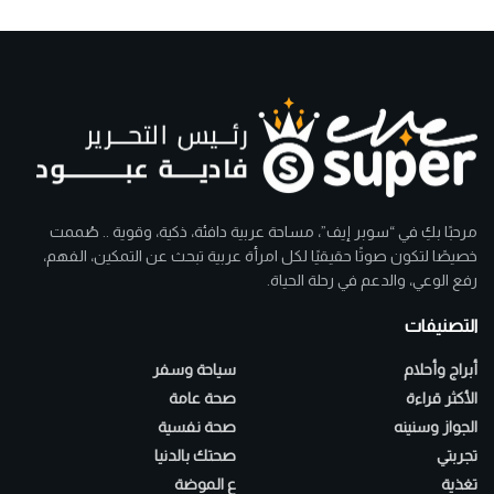
مرحبًا بكِ في “سوبر إيف”، مساحة عربية دافئة، ذكية، وقوية .. صُممت
خصيصًا لتكون صوتًا حقيقيًا لكل امرأة عربية تبحث عن التمكين، الفهم،
رفع الوعي، والدعم في رحلة الحياة.
التصنيفات
أبراج وأحلام
سياحة وسفر
الأكثر قراءة
صحة عامة
الجواز وسنينه
صحة نفسية
تجربتي
صحتك بالدنيا
تغذية
ع الموضة