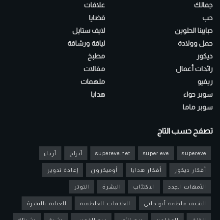
جمالك
علاقات
حب
قضايا
حبايبنا الحلوين
لايف ستايل
حمل وولادة
لياقة ورشاقة
ديكور
مطبخ
رائدات أعمال
مقالات
ريفيو
ملهمات
سوبر حواء
هدايا
سوبر ماما
تصفح حسب التاج
supereve
super eve
supereve.net
أبراج
أزياء
أفكار ديكور
أفكار هدايا
أوميكرون
إعادة تدوير
الأمهات الجدد
الاكتئاب
البشرة
التوتر
الشيف فاطمة أبو حاتي
العلاقات العاطفية
العناية بالبشرة
القلق
المقادير
برج الثور
برج القوس
بشرة
بشرتك