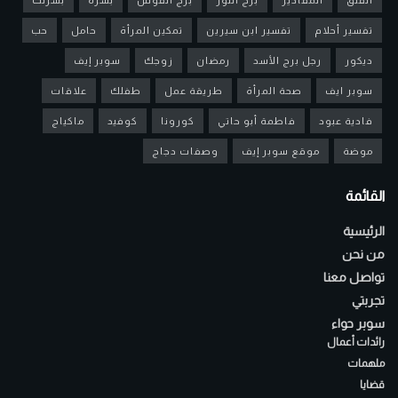
تفسير أحلام
تفسير ابن سيرين
تمكين المرأة
حامل
حب
ديكور
رجل برج الأسد
رمضان
زوجك
سوبر إيف
سوبر ايف
صحة المرأة
طريقة عمل
طفلك
علاقات
فادية عبود
فاطمة أبو حاتي
كورونا
كوفيد
ماكياج
موضة
موقع سوبر إيف
وصفات دجاج
القائمة
الرئيسية
من نحن
تواصل معنا
تجربتي
سوبر حواء
رائدات أعمال
ملهمات
قضايا