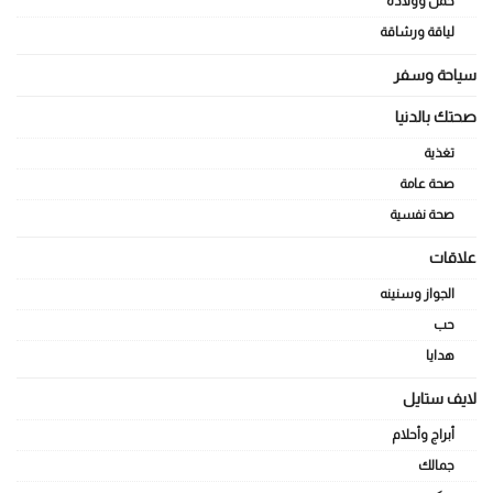
حمل وولادة
لياقة ورشاقة
سياحة وسفر
صحتك بالدنيا
تغذية
صحة عامة
صحة نفسية
علاقات
الجواز وسنينه
حب
هدايا
لايف ستايل
أبراج وأحلام
جمالك