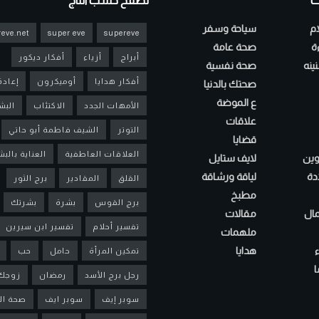
ت
تصفح حسب التاج
ام
سياحة وسفر
eve.net
super eve
supereve
ءة
صحة عامة
أبراج
أزياء
أفكار ديكور
ينه
صحة نفسية
أفكار هدايا
أوميكرون
إعادة
صحتك بالدنيا
ع الموضة
الأمهات الجدد
الاكتئاب
البش
علاقات
التوتر
الشيف فاطمة أبو حاتي
قضايا
العلاقات العاطفية
العناية بالب
لوين
لايف ستايل
دة
لياقة ورشاقة
القلق
المقادير
برج الثور
مطبخ
برج القوس
بشرة
بشرتك
مال
مقالات
تفسير أحلام
تفسير ابن سيرين
ملهمات
هدايا
تمكين المرأة
حامل
حب
ا
رجل برج الأسد
رمضان
زوجك
سوبر إيف
سوبر ايف
صحة ال