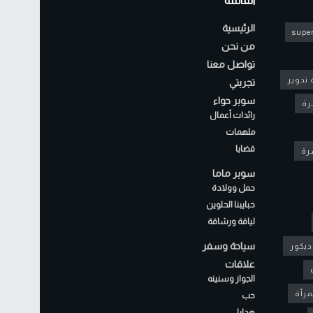
القائمة
الرئيسية
super
من نحن
تواصل معنا
 تدوير
تجربتي
سوبر حواء
رة
رائدات أعمال
ملهمات
قضايا
شرة
سوبر ماما
حمل وولادة
حبايبنا الحلوين
لياقة ورشاقة
سياحة وسفر
ديكور
علاقات
الجواز وسنينه
مرأة
حب
هدايا