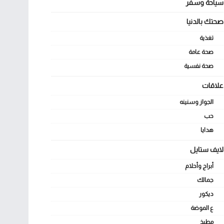
سياحة وسفر
صحتك بالدنيا
تغذية
صحة عامة
صحة نفسية
علاقات
الجواز وسنينه
حب
هدايا
لايف ستايل
أبراج وأحلام
جمالك
ديكور
ع الموضة
مطبخ