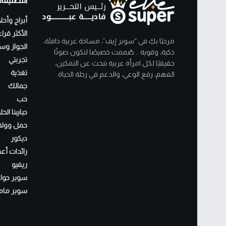
التصنيفا
أبراج وأحل
الأكثر قرا
مرحبًا بكِ في “سوبر إيف”، مساحة عربية دافئة،
الجواز وسن
ذكية، وقوية .. صُممت خصيصًا لتكون صوتًا
تجربتي
حقيقيًا لكل امرأة عربية تبحث عن التمكين،
تغذية
الفهم، رفع الوعي، والدعم في رحلة الحياة.
جمالك
حب
حبايبنا الح
حمل وولا
ديكور
رائدات أع
ريفيو
سوبر حواء
سوبر مام