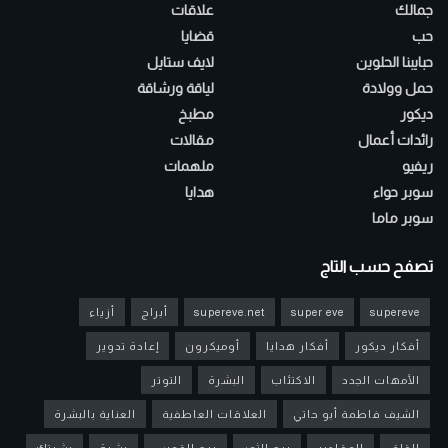
جمالك
علاقات
حب
قضايا
حبايبنا الحلوين
لايف ستايل
حمل وولادة
لياقة ورشاقة
ديكور
مطبخ
رائدات أعمال
مقالات
ريفيو
ملهمات
سوبر حواء
هدايا
سوبر ماما
تصفح حسب التاج
supereve
super eve
supereve.net
أبراج
أزياء
أفكار ديكور
أفكار هدايا
أوميكرون
إعادة تدوير
الأمهات الجدد
الاكتئاب
البشرة
التوتر
الشيف فاطمة أبو حاتي
العلاقات العاطفية
العناية بالبشرة
القلق
المقادير
برج الثور
برج القوس
بشرة
بشرتك