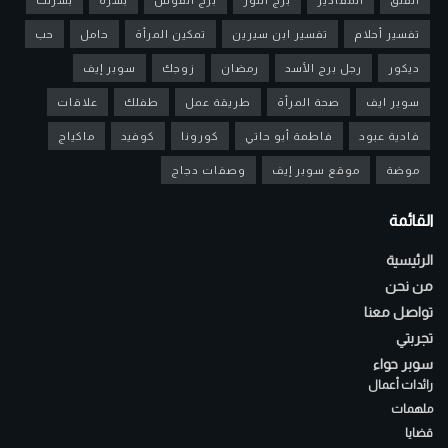
تفسير أحلام
تفسير ابن سيرين
تمكين المرأة
حامل
حب
ديكور
رجل برج الأسد
رمضان
زوجك
سوبر إيف
سوبر ايف
صحة المرأة
طريقة عمل
طفلك
علاقات
فادية عبود
فاطمة أبو حاتي
كورونا
كوفيد
ماكياج
موضة
موقع سوبر إيف
وصفات دجاج
القائمة
الرئيسية
من نحن
تواصل معنا
تجربتي
سوبر حواء
رائدات أعمال
ملهمات
قضايا