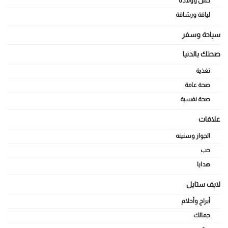
حمل وولادة
لياقة ورشاقة
سياحة وسفر
صحتك بالدنيا
تغذية
صحة عامة
صحة نفسية
علاقات
الجواز وسنينه
حب
هدايا
لايف ستايل
أبراج وأحلام
جمالك