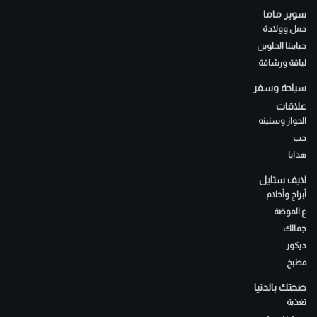
سوبر ماما
حمل وولادة
حبايبنا الحلوين
لياقة ورشاقة
سياحة وسفر
علاقات
الجواز وسنينه
حب
هدايا
لايف ستايل
أبراج وأحلام
ع الموضة
جمالك
ديكور
مطبخ
صحتك بالدنيا
تغذية