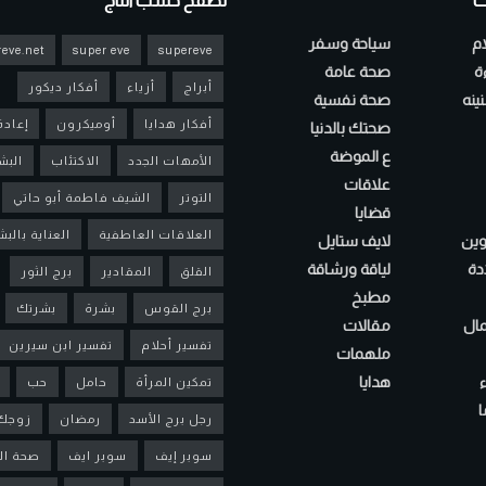
ت
تصفح حسب التاج
ام
سياحة وسفر
eve.net
super eve
supereve
ءة
صحة عامة
أبراج
أزياء
أفكار ديكور
ينه
صحة نفسية
أفكار هدايا
أوميكرون
إعادة
صحتك بالدنيا
ع الموضة
الأمهات الجدد
الاكتئاب
البش
علاقات
التوتر
الشيف فاطمة أبو حاتي
قضايا
العلاقات العاطفية
العناية بالب
لوين
لايف ستايل
دة
لياقة ورشاقة
القلق
المقادير
برج الثور
مطبخ
برج القوس
بشرة
بشرتك
مال
مقالات
تفسير أحلام
تفسير ابن سيرين
ملهمات
هدايا
تمكين المرأة
حامل
حب
ا
رجل برج الأسد
رمضان
زوجك
سوبر إيف
سوبر ايف
صحة ال