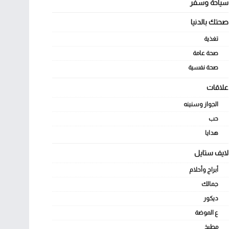
سياحة وسفر
صحتك بالدنيا
تغذية
صحة عامة
صحة نفسية
علاقات
الجواز وسنينه
حب
هدايا
لايف ستايل
أبراج وأحلام
جمالك
ديكور
ع الموضة
مطبخ