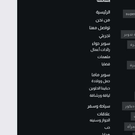
القائمة
الرئيسية
super
من نحن
تواصل معنا
 تدوير
تجربتي
سوبر حواء
رة
رائدات أعمال
ملهمات
قضايا
شرة
سوبر ماما
حمل وولادة
حبايبنا الحلوين
لياقة ورشاقة
سياحة وسفر
ديكور
علاقات
الجواز وسنينه
مرأة
حب
هدايا