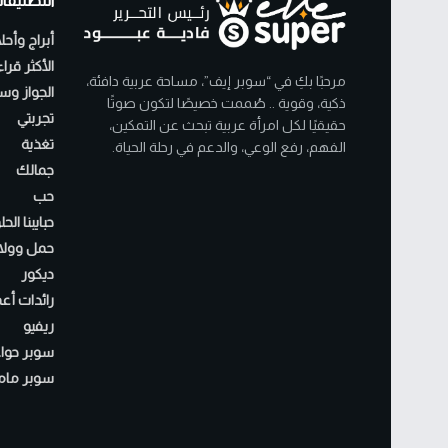
التصنيفا
أبراج وأحل
الأكثر قرا
مرحبًا بكِ في “سوبر إيف”، مساحة عربية دافئة،
الجواز وسن
ذكية، وقوية .. صُممت خصيصًا لتكون صوتًا
تجربتي
حقيقيًا لكل امرأة عربية تبحث عن التمكين،
تغذية
الفهم، رفع الوعي، والدعم في رحلة الحياة.
جمالك
حب
حبايبنا الح
حمل وولا
ديكور
رائدات أع
ريفيو
سوبر حواء
سوبر مام