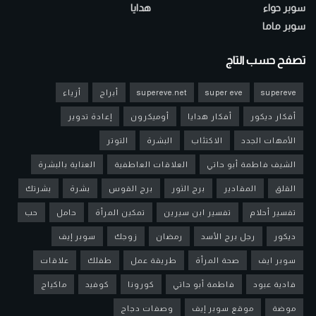
سوبر حواء
هدايا
سوبر ماما
تصفح حسب التاج
supereve
super eve
supereve.net
أبراج
أزياء
أفكار ديكور
أفكار هدايا
أوميكرون
إعادة تدوير
الأمهات الجدد
الاكتئاب
البشرة
التوتر
الشيف فاطمة أبو حاتي
العلاقات العاطفية
العناية بالبشرة
القلق
المقادير
برج الثور
برج القوس
بشرة
بشرتك
تفسير أحلام
تفسير ابن سيرين
تمكين المرأة
حامل
حب
ديكور
رجل برج الأسد
رمضان
زوجك
سوبر إيف
سوبر ايف
صحة المرأة
طريقة عمل
طفلك
علاقات
فادية عبود
فاطمة أبو حاتي
كورونا
كوفيد
ماكياج
موضة
موقع سوبر إيف
وصفات دجاج