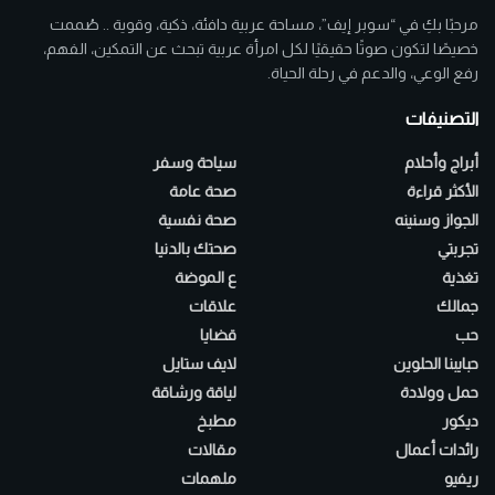
مرحبًا بكِ في “سوبر إيف”، مساحة عربية دافئة، ذكية، وقوية .. صُممت
خصيصًا لتكون صوتًا حقيقيًا لكل امرأة عربية تبحث عن التمكين، الفهم،
رفع الوعي، والدعم في رحلة الحياة.
التصنيفات
أبراج وأحلام
سياحة وسفر
الأكثر قراءة
صحة عامة
الجواز وسنينه
صحة نفسية
تجربتي
صحتك بالدنيا
تغذية
ع الموضة
جمالك
علاقات
حب
قضايا
حبايبنا الحلوين
لايف ستايل
حمل وولادة
لياقة ورشاقة
ديكور
مطبخ
رائدات أعمال
مقالات
ريفيو
ملهمات