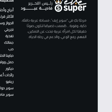
التصنيفا
أبراج وأحل
الأكثر قرا
مرحبًا بكِ في “سوبر إيف”، مساحة عربية دافئة،
الجواز وسن
ذكية، وقوية .. صُممت خصيصًا لتكون صوتًا
تجربتي
حقيقيًا لكل امرأة عربية تبحث عن التمكين،
تغذية
الفهم، رفع الوعي، والدعم في رحلة الحياة.
جمالك
حب
حبايبنا الح
حمل وولا
ديكور
رائدات أع
ريفيو
سوبر حواء
سوبر مام