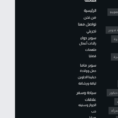
القائمة
الرئيسية
super
من نحن
تواصل معنا
 تدوير
تجربتي
سوبر حواء
رة
رائدات أعمال
ملهمات
قضايا
شرة
سوبر ماما
حمل وولادة
حبايبنا الحلوين
لياقة ورشاقة
سياحة وسفر
ديكور
علاقات
الجواز وسنينه
مرأة
حب
هدايا