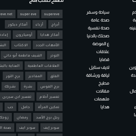
ت
تصفح حسب التاج
ام
سياحة وسفر
eve.net
super eve
supereve
ءة
صحة عامة
أبراج
أزياء
أفكار ديكور
ينه
صحة نفسية
أفكار هدايا
أوميكرون
إعادة
صحتك بالدنيا
ع الموضة
الأمهات الجدد
الاكتئاب
البش
علاقات
التوتر
الشيف فاطمة أبو حاتي
قضايا
العلاقات العاطفية
العناية بالب
لوين
لايف ستايل
دة
لياقة ورشاقة
القلق
المقادير
برج الثور
مطبخ
برج القوس
بشرة
بشرتك
مال
مقالات
تفسير أحلام
تفسير ابن سيرين
ملهمات
هدايا
تمكين المرأة
حامل
حب
ا
رجل برج الأسد
رمضان
زوجك
سوبر إيف
سوبر ايف
صحة ال