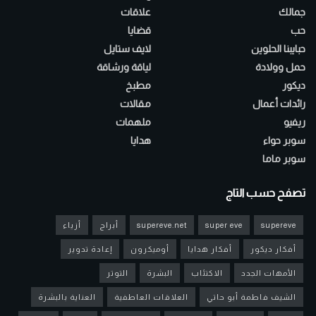
جمالك
علاقات
حب
قضايا
حبايبنا الحلوين
لايف ستايل
حمل وولادة
لياقة ورشاقة
ديكور
مطبخ
رائدات أعمال
مقالات
ريفيو
ملهمات
سوبر حواء
هدايا
سوبر ماما
تصفح حسب التاج
supereve
super eve
supereve.net
أبراج
أزياء
أفكار ديكور
أفكار هدايا
أوميكرون
إعادة تدوير
الأمهات الجدد
الاكتئاب
البشرة
التوتر
الشيف فاطمة أبو حاتي
العلاقات العاطفية
العناية بالبشرة