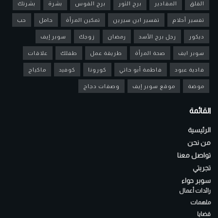
القلق
المقادير
برج الثور
برج القوس
بشرة
بشرتك
تفسير أحلام
تفسير ابن سيرين
تمكين المرأة
حامل
حب
ديكور
رجل برج الأسد
رمضان
زوجك
سوبر إيف
سوبر ايف
صحة المرأة
طريقة عمل
طفلك
علاقات
فادية عبود
فاطمة أبو حاتي
كورونا
كوفيد
ماكياج
موضة
موقع سوبر إيف
وصفات دجاج
القائمة
الرئيسية
من نحن
تواصل معنا
تجربتي
سوبر حواء
رائدات أعمال
ملهمات
قضايا