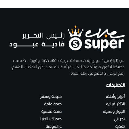
مرحبًا بكِ في “سوبر إيف”، مساحة عربية دافئة، ذكية، وقوية .. صُممت
خصيصًا لتكون صوتًا حقيقيًا لكل امرأة عربية تبحث عن التمكين، الفهم،
رفع الوعي، والدعم في رحلة الحياة.
التصنيفات
أبراج وأحلام
سياحة وسفر
الأكثر قراءة
صحة عامة
الجواز وسنينه
صحة نفسية
تجربتي
صحتك بالدنيا
تغذية
ع الموضة