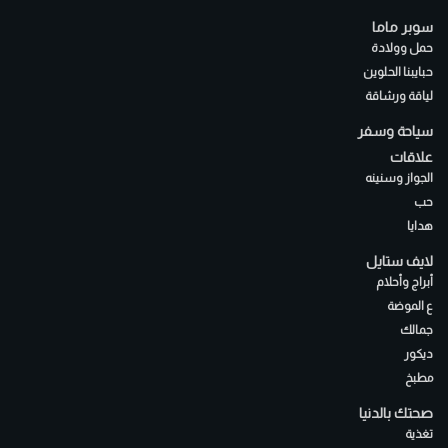
سوبر ماما
حمل وولادة
حبايبنا الحلوين
لياقة ورشاقة
سياحة وسفر
علاقات
الجواز وسنينه
حب
هدايا
لايف ستايل
أبراج وأحلام
ع الموضة
جمالك
ديكور
مطبخ
صحتك بالدنيا
تغذية