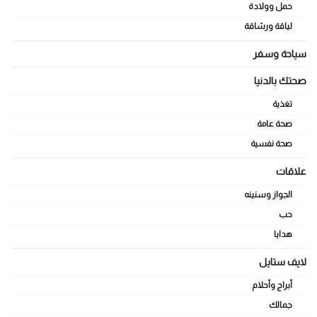
حمل وولادة
لياقة ورشاقة
سياحة وسفر
صحتك بالدنيا
تغذية
صحة عامة
صحة نفسية
علاقات
الجواز وسنينه
حب
هدايا
لايف ستايل
أبراج وأحلام
جمالك