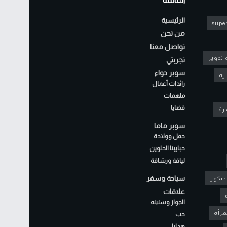
القائمة
الرئيسية
super
من نحن
تواصل معنا
 تدوير
تجربتي
سوبر حواء
رة
رائدات أعمال
ملهمات
قضايا
شرة
سوبر ماما
حمل وولادة
حبايبنا الحلوين
لياقة ورشاقة
سياحة وسفر
ديكور
علاقات
الجواز وسنينه
مرأة
حب
هدايا