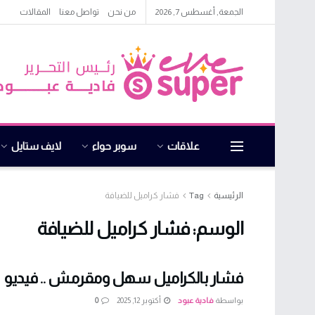
الجمعة, أغسطس 7, 2026
من نحن
تواصل معنا
المقالات
علاقات
سوبر حواء
لايف ستايل
الرئيسية
Tag
فشار كراميل للضيافة
الوسم:
فشار كراميل للضيافة
فشار بالكراميل سهل ومقرمش .. فيديو
بواسطة
فادية عبود
أكتوبر 12, 2025
0