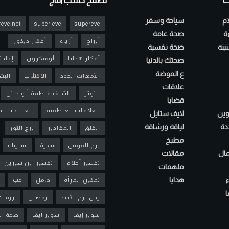
ت
تصفح حسب التاج
ام
سياحة وسفر
eve.net
super eve
supereve
ءة
صحة عامة
أبراج
أزياء
أفكار ديكور
ينه
صحة نفسية
أفكار هدايا
أوميكرون
إعادة
صحتك بالدنيا
ع الموضة
الأمهات الجدد
الاكتئاب
البش
علاقات
التوتر
الشيف فاطمة أبو حاتي
قضايا
العلاقات العاطفية
العناية بالب
لوين
لايف ستايل
دة
لياقة ورشاقة
القلق
المقادير
برج الثور
مطبخ
برج القوس
بشرة
بشرتك
مال
مقالات
تفسير أحلام
تفسير ابن سيرين
ملهمات
هدايا
تمكين المرأة
حامل
حب
ا
رجل برج الأسد
رمضان
زوجك
سوبر إيف
سوبر ايف
صحة ال