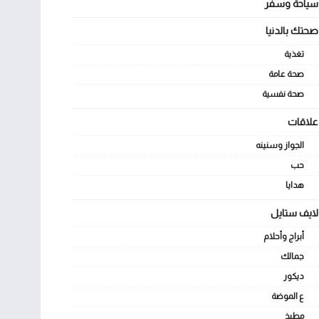
سياحة وسفر
صحتك بالدنيا
تغذية
صحة عامة
صحة نفسية
علاقات
الجواز وسنينه
حب
هدايا
لايف ستايل
أبراج وأحلام
جمالك
ديكور
ع الموضة
مطبخ