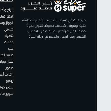
التصنيفا
أبراج وأحل
الأكثر قرا
مرحبًا بكِ في “سوبر إيف”، مساحة عربية دافئة،
الجواز وسن
ذكية، وقوية .. صُممت خصيصًا لتكون صوتًا
تجربتي
حقيقيًا لكل امرأة عربية تبحث عن التمكين،
تغذية
الفهم، رفع الوعي، والدعم في رحلة الحياة.
جمالك
حب
حبايبنا الح
حمل وولا
ديكور
رائدات أع
ريفيو
سوبر حواء
سوبر مام