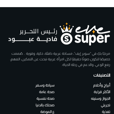
مرحبًا بكِ في “سوبر إيف”، مساحة عربية دافئة، ذكية، وقوية .. صُممت
خصيصًا لتكون صوتًا حقيقيًا لكل امرأة عربية تبحث عن التمكين، الفهم،
رفع الوعي، والدعم في رحلة الحياة.
التصنيفات
أبراج وأحلام
سياحة وسفر
الأكثر قراءة
صحة عامة
الجواز وسنينه
صحة نفسية
تجربتي
صحتك بالدنيا
تغذية
ع الموضة