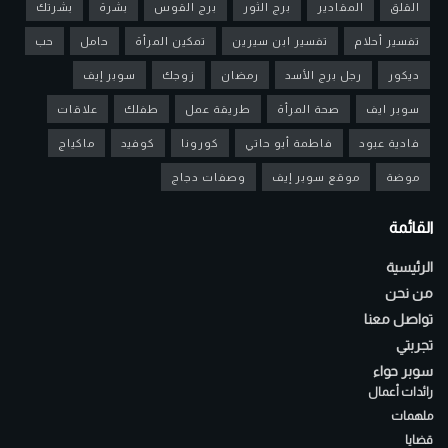
القلق
المقادير
برج الثور
برج القوس
بشرة
بشرتك
تفسير أحلام
تفسير ابن سيرين
تمكين المرأة
حامل
حب
ديكور
رجل برج الأسد
رمضان
زوجك
سوبر إيف
سوبر ايف
صحة المرأة
طريقة عمل
طفلك
علاقات
فادية عبود
فاطمة أبو حاتي
كورونا
كوفيد
ماكياج
موضة
موقع سوبر إيف
وصفات دجاج
القائمة
الرئيسية
من نحن
تواصل معنا
تجربتي
سوبر حواء
رائدات أعمال
ملهمات
قضايا