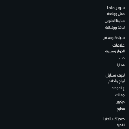
سوبر ماما
حمل وولادة
حبايبنا الحلوين
لياقة ورشاقة
سياحة وسفر
علاقات
الجواز وسنينه
حب
هدايا
لايف ستايل
أبراج وأحلام
ع الموضة
جمالك
ديكور
مطبخ
صحتك بالدنيا
تغذية