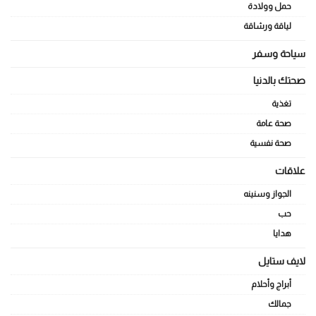
حمل وولادة
لياقة ورشاقة
سياحة وسفر
صحتك بالدنيا
تغذية
صحة عامة
صحة نفسية
علاقات
الجواز وسنينه
حب
هدايا
لايف ستايل
أبراج وأحلام
جمالك