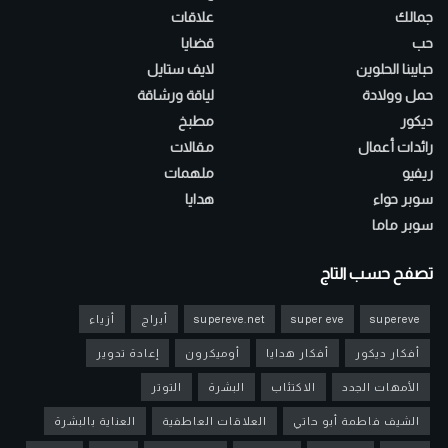
جمالك
علاقات
حب
قضايا
حبايبنا الحلوين
لايف ستايل
حمل وولادة
لياقة ورشاقة
ديكور
مطبخ
رائدات أعمال
مقالات
ريفيو
ملهمات
سوبر حواء
هدايا
سوبر ماما
تصفح حسب التاج
supereve
super eve
supereve.net
أبراج
أزياء
أفكار ديكور
أفكار هدايا
أوميكرون
إعادة تدوير
الأمهات الجدد
الاكتئاب
البشرة
التوتر
الشيف فاطمة أبو حاتي
العلاقات العاطفية
العناية بالبشرة