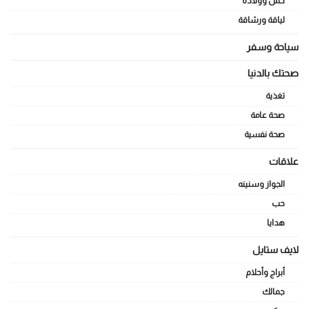
حمل وولادة
لياقة ورشاقة
سياحة وسفر
صحتك بالدنيا
تغذية
صحة عامة
صحة نفسية
علاقات
الجواز وسنينه
حب
هدايا
لايف ستايل
أبراج وأحلام
جمالك