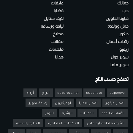
جمالك
علاقات
حب
قضايا
حبايبنا الحلوين
لايف ستايل
حمل وولادة
لياقة ورشاقة
ديكور
مطبخ
رائدات أعمال
مقالات
ريفيو
ملهمات
سوبر حواء
هدايا
سوبر ماما
تصفح حسب التاج
supereve
super eve
supereve.net
أبراج
أزياء
أفكار ديكور
أفكار هدايا
أوميكرون
إعادة تدوير
الأمهات الجدد
الاكتئاب
البشرة
التوتر
الشيف فاطمة أبو حاتي
العلاقات العاطفية
العناية بالبشرة
القلق
المقادير
برج الثور
برج القوس
بشرة
بشرتك