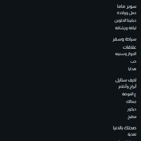
سوبر ماما
حمل وولادة
حبايبنا الحلوين
لياقة ورشاقة
سياحة وسفر
علاقات
الجواز وسنينه
حب
هدايا
لايف ستايل
أبراج وأحلام
ع الموضة
جمالك
ديكور
مطبخ
صحتك بالدنيا
تغذية