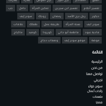
تفسير أحلام
تفسير ابن سيرين
تمكين المرأة
حامل
حب
ديكور
رجل برج الأسد
رمضان
زوجك
سوبر إيف
سوبر ايف
صحة المرأة
طريقة عمل
طفلك
علاقات
فادية عبود
فاطمة أبو حاتي
كورونا
كوفيد
ماكياج
موضة
موقع سوبر إيف
وصفات دجاج
القائمة
الرئيسية
من نحن
تواصل معنا
تجربتي
سوبر حواء
رائدات أعمال
ملهمات
قضايا