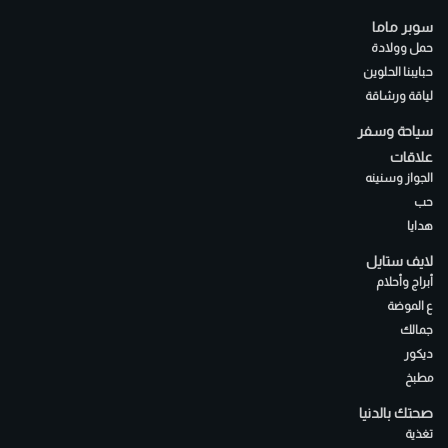
سوبر ماما
حمل وولادة
حبايبنا الحلوين
لياقة ورشاقة
سياحة وسفر
علاقات
الجواز وسنينه
حب
هدايا
لايف ستايل
أبراج وأحلام
ع الموضة
جمالك
ديكور
مطبخ
صحتك بالدنيا
تغذية