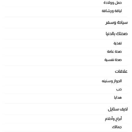
حمل وولادة
لياقة ورشاقة
سياحة وسفر
صحتك بالدنيا
تغذية
صحة عامة
صحة نفسية
علاقات
الجواز وسنينه
حب
هدايا
لايف ستايل
أبراج وأحلام
جمالك