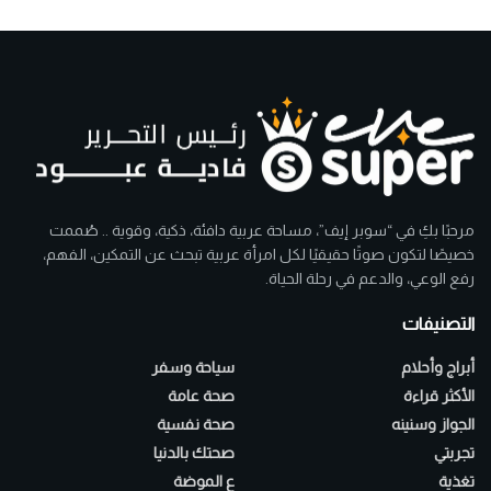
مرحبًا بكِ في “سوبر إيف”، مساحة عربية دافئة، ذكية، وقوية .. صُممت
خصيصًا لتكون صوتًا حقيقيًا لكل امرأة عربية تبحث عن التمكين، الفهم،
رفع الوعي، والدعم في رحلة الحياة.
التصنيفات
أبراج وأحلام
سياحة وسفر
الأكثر قراءة
صحة عامة
الجواز وسنينه
صحة نفسية
تجربتي
صحتك بالدنيا
تغذية
ع الموضة