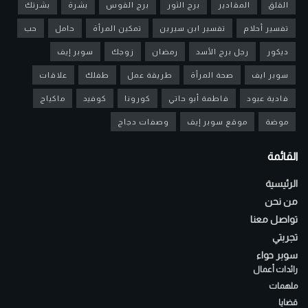
القلق
المقادير
برج الثور
برج القوس
بشرة
بشرتك
تفسير أحلام
تفسير ابن سيرين
تمكين المرأة
حامل
حب
ديكور
رجل برج الأسد
رمضان
زوجك
سوبر إيف
سوبر ايف
صحة المرأة
طريقة عمل
طفلك
علاقات
فادية عبود
فاطمة أبو حاتي
كورونا
كوفيد
ماكياج
موضة
موقع سوبر إيف
وصفات دجاج
القائمة
الرئيسية
من نحن
تواصل معنا
تجربتي
سوبر حواء
رائدات أعمال
ملهمات
قضايا