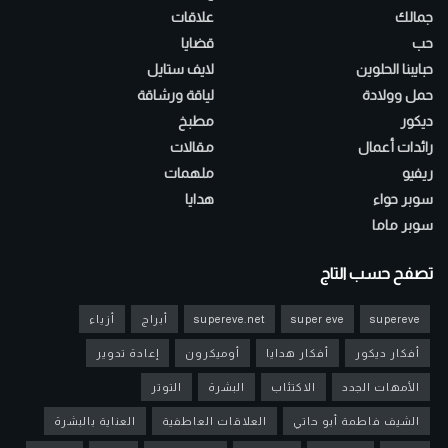
جمالك
علاقات
حب
قضايا
حبايبنا الحلوين
لايف ستايل
حمل وولادة
لياقة ورشاقة
ديكور
مطبخ
رائدات أعمال
مقالات
ريفيو
ملهمات
سوبر حواء
هدايا
سوبر ماما
تصفح حسب التاج
supereve
super eve
supereve.net
أبراج
أزياء
أفكار ديكور
أفكار هدايا
أوميكرون
إعادة تدوير
الأمهات الجدد
الاكتئاب
البشرة
التوتر
الشيف فاطمة أبو حاتي
العلاقات العاطفية
العناية بالبشرة