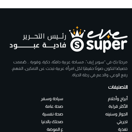
مرحبًا بكِ في “سوبر إيف”، مساحة عربية دافئة، ذكية، وقوية .. صُممت
خصيصًا لتكون صوتًا حقيقيًا لكل امرأة عربية تبحث عن التمكين، الفهم،
رفع الوعي، والدعم في رحلة الحياة.
التصنيفات
أبراج وأحلام
سياحة وسفر
الأكثر قراءة
صحة عامة
الجواز وسنينه
صحة نفسية
تجربتي
صحتك بالدنيا
تغذية
ع الموضة