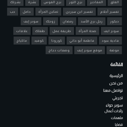
القلق
المقادير
برج الثور
برج القوس
بشرة
بشرتك
تفسير أحلام
تفسير ابن سيرين
تمكين المرأة
حامل
حب
ديكور
رجل برج الأسد
رمضان
زوجك
سوبر إيف
سوبر ايف
صحة المرأة
طريقة عمل
طفلك
علاقات
فادية عبود
فاطمة أبو حاتي
كورونا
كوفيد
ماكياج
موضة
موقع سوبر إيف
وصفات دجاج
القائمة
الرئيسية
من نحن
تواصل معنا
تجربتي
سوبر حواء
رائدات أعمال
ملهمات
قضايا