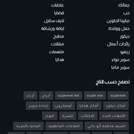
جمالك
علاقات
حب
قضايا
حبايبنا الحلوين
لايف ستايل
حمل وولادة
لياقة ورشاقة
ديكور
مطبخ
رائدات أعمال
مقالات
ريفيو
ملهمات
سوبر حواء
هدايا
سوبر ماما
تصفح حسب التاج
supereve
super eve
supereve.net
أبراج
أزياء
أفكار ديكور
أفكار هدايا
أوميكرون
إعادة تدوير
الأمهات الجدد
الاكتئاب
البشرة
التوتر
الشيف فاطمة أبو حاتي
العلاقات العاطفية
العناية بالبشرة