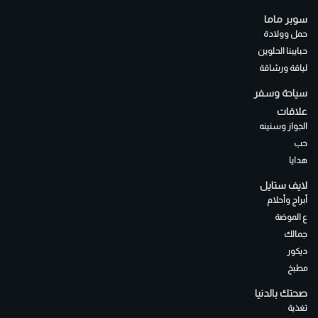
سوبر ماما
حمل وولادة
حبايبنا الحلوين
لياقة ورشاقة
سياحة وسفر
علاقات
الجواز وسنينه
حب
هدايا
لايف ستايل
أبراج وأحلام
ع الموضة
جمالك
ديكور
مطبخ
صحتك بالدنيا
تغذية