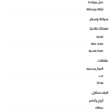
حمل وولادة
لياقة ورشاقة
سياحة وسفر
صحتك بالدنيا
تغذية
صحة عامة
صحة نفسية
علاقات
الجواز وسنينه
حب
هدايا
لايف ستايل
أبراج وأحلام
جمالك