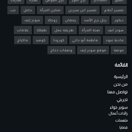
تفسير أحلام
تفسير ابن سيرين
تمكين المرأة
حامل
حب
ديكور
رجل برج الأسد
رمضان
زوجك
سوبر إيف
سوبر ايف
صحة المرأة
طريقة عمل
طفلك
علاقات
فادية عبود
فاطمة أبو حاتي
كورونا
كوفيد
ماكياج
موضة
موقع سوبر إيف
وصفات دجاج
القائمة
الرئيسية
من نحن
تواصل معنا
تجربتي
سوبر حواء
رائدات أعمال
ملهمات
قضايا