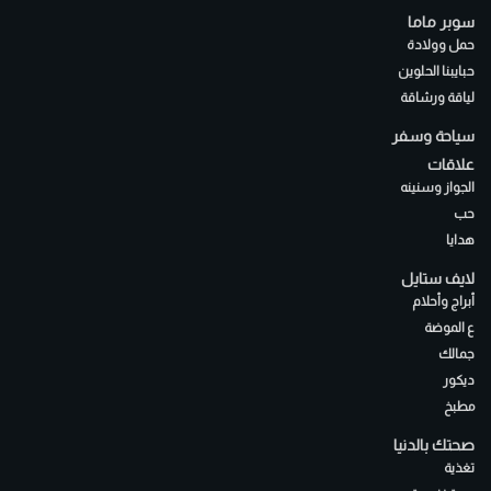
سوبر ماما
حمل وولادة
حبايبنا الحلوين
لياقة ورشاقة
سياحة وسفر
علاقات
الجواز وسنينه
حب
هدايا
لايف ستايل
أبراج وأحلام
ع الموضة
جمالك
ديكور
مطبخ
صحتك بالدنيا
تغذية