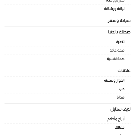
حمل وولادة
لياقة ورشاقة
سياحة وسفر
صحتك بالدنيا
تغذية
صحة عامة
صحة نفسية
علاقات
الجواز وسنينه
حب
هدايا
لايف ستايل
أبراج وأحلام
جمالك