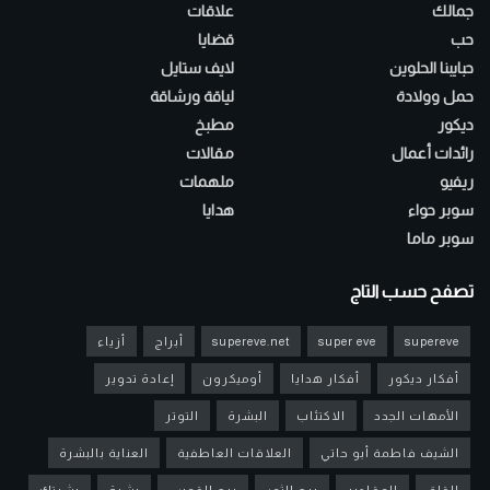
جمالك
علاقات
حب
قضايا
حبايبنا الحلوين
لايف ستايل
حمل وولادة
لياقة ورشاقة
ديكور
مطبخ
رائدات أعمال
مقالات
ريفيو
ملهمات
سوبر حواء
هدايا
سوبر ماما
تصفح حسب التاج
supereve
super eve
supereve.net
أبراج
أزياء
أفكار ديكور
أفكار هدايا
أوميكرون
إعادة تدوير
الأمهات الجدد
الاكتئاب
البشرة
التوتر
الشيف فاطمة أبو حاتي
العلاقات العاطفية
العناية بالبشرة
القلق
المقادير
برج الثور
برج القوس
بشرة
بشرتك