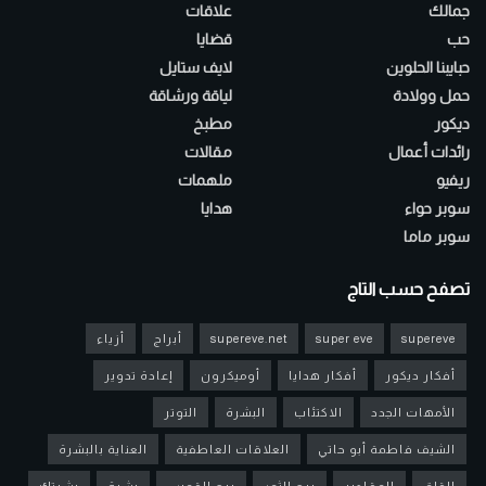
جمالك
علاقات
حب
قضايا
حبايبنا الحلوين
لايف ستايل
حمل وولادة
لياقة ورشاقة
ديكور
مطبخ
رائدات أعمال
مقالات
ريفيو
ملهمات
سوبر حواء
هدايا
سوبر ماما
تصفح حسب التاج
supereve
super eve
supereve.net
أبراج
أزياء
أفكار ديكور
أفكار هدايا
أوميكرون
إعادة تدوير
الأمهات الجدد
الاكتئاب
البشرة
التوتر
الشيف فاطمة أبو حاتي
العلاقات العاطفية
العناية بالبشرة
القلق
المقادير
برج الثور
برج القوس
بشرة
بشرتك