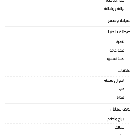
حمل وولادة
لياقة ورشاقة
سياحة وسفر
صحتك بالدنيا
تغذية
صحة عامة
صحة نفسية
علاقات
الجواز وسنينه
حب
هدايا
لايف ستايل
أبراج وأحلام
جمالك