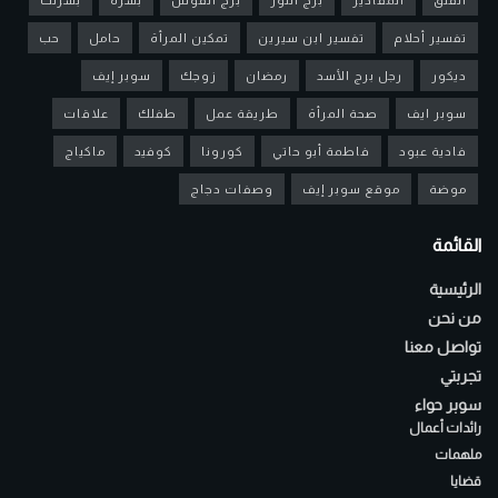
تفسير أحلام
تفسير ابن سيرين
تمكين المرأة
حامل
حب
ديكور
رجل برج الأسد
رمضان
زوجك
سوبر إيف
سوبر ايف
صحة المرأة
طريقة عمل
طفلك
علاقات
فادية عبود
فاطمة أبو حاتي
كورونا
كوفيد
ماكياج
موضة
موقع سوبر إيف
وصفات دجاج
القائمة
الرئيسية
من نحن
تواصل معنا
تجربتي
سوبر حواء
رائدات أعمال
ملهمات
قضايا