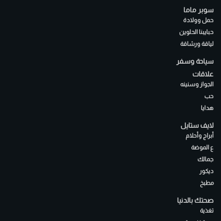
سوبر ماما
حمل وولادة
حبايبنا الحلوين
لياقة ورشاقة
سياحة وسفر
علاقات
الجواز وسنينه
حب
هدايا
لايف ستايل
أبراج وأحلام
ع الموضة
جمالك
ديكور
مطبخ
صحتك بالدنيا
تغذية