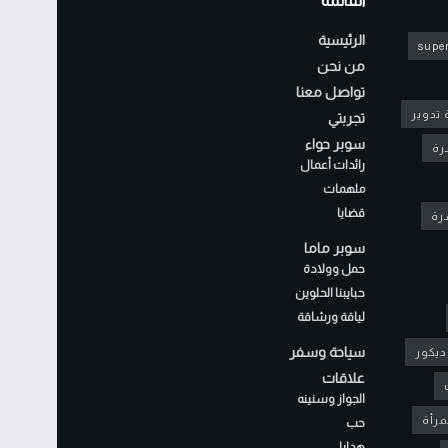
القائمة
الرئيسية
super
من نحن
تواصل معنا
 تدوير
تجربتي
سوبر حواء
رة
رائدات أعمال
ملهمات
قضايا
شرة
سوبر ماما
حمل وولادة
حبايبنا الحلوين
لياقة ورشاقة
سياحة وسفر
ديكور
علاقات
الجواز وسنينه
مرأة
حب
هدايا