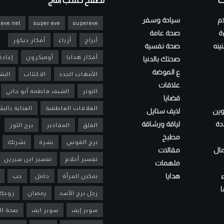
ت
تصفح حسب التاج
ام
سياحة وسفر
eve.net
super eve
supereve
ءة
صحة عامة
أبراج
أزياء
أفكار ديكور
ينه
صحة نفسية
أفكار هدايا
أوميكرون
إعادة
صحتك بالدنيا
ع الموضة
الأمهات الجدد
الاكتئاب
البش
علاقات
التوتر
الشيف فاطمة أبو حاتي
قضايا
العلاقات العاطفية
العناية بالب
لوين
لايف ستايل
دة
لياقة ورشاقة
القلق
المقادير
برج الثور
مطبخ
برج القوس
بشرة
بشرتك
مال
مقالات
تفسير أحلام
تفسير ابن سيرين
ملهمات
هدايا
تمكين المرأة
حامل
حب
ا
رجل برج الأسد
رمضان
زوجك
سوبر إيف
سوبر ايف
صحة ال