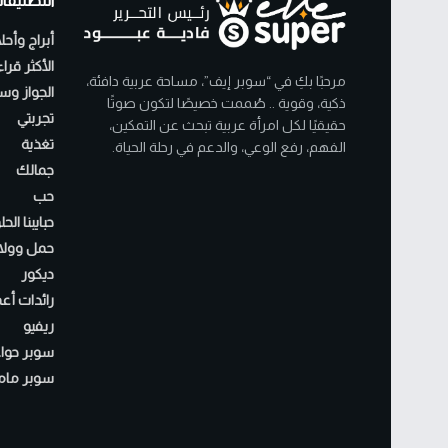
التصنيفا
أبراج وأحل
الأكثر قرا
مرحبًا بكِ في “سوبر إيف”، مساحة عربية دافئة،
الجواز وسن
ذكية، وقوية .. صُممت خصيصًا لتكون صوتًا
تجربتي
حقيقيًا لكل امرأة عربية تبحث عن التمكين،
تغذية
الفهم، رفع الوعي، والدعم في رحلة الحياة.
جمالك
حب
حبايبنا الح
حمل وولا
ديكور
رائدات أع
ريفيو
سوبر حواء
سوبر مام