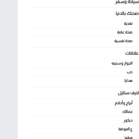
سياحة وسفر
صحتك بالدنيا
تغذية
صحة عامة
صحة نفسية
علاقات
الجواز وسنينه
حب
هدايا
لايف ستايل
أبراج وأحلام
جمالك
ديكور
ع الموضة
مطبخ