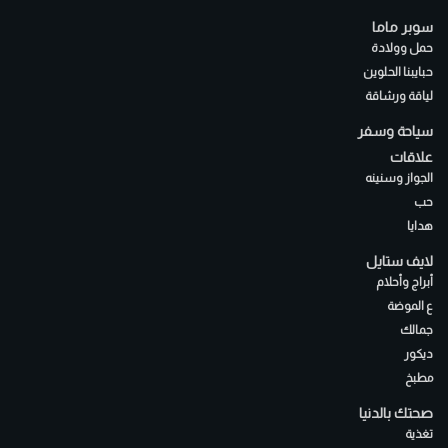
سوبر ماما
حمل وولادة
حبايبنا الحلوين
لياقة ورشاقة
سياحة وسفر
علاقات
الجواز وسنينه
حب
هدايا
لايف ستايل
أبراج وأحلام
ع الموضة
جمالك
ديكور
مطبخ
صحتك بالدنيا
تغذية