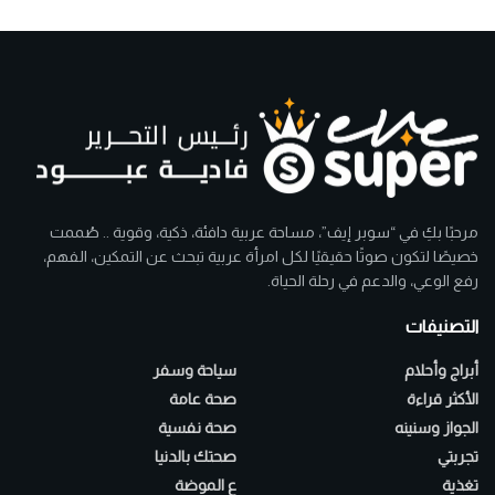
مرحبًا بكِ في “سوبر إيف”، مساحة عربية دافئة، ذكية، وقوية .. صُممت
خصيصًا لتكون صوتًا حقيقيًا لكل امرأة عربية تبحث عن التمكين، الفهم،
رفع الوعي، والدعم في رحلة الحياة.
التصنيفات
أبراج وأحلام
سياحة وسفر
الأكثر قراءة
صحة عامة
الجواز وسنينه
صحة نفسية
تجربتي
صحتك بالدنيا
تغذية
ع الموضة