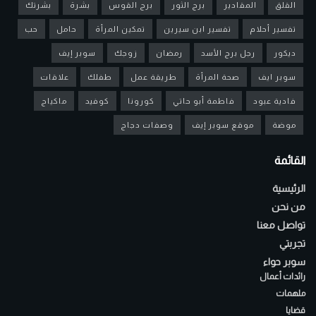
القلق
المقادير
برج الثور
برج القوس
بشرة
بشرتك
تفسير أحلام
تفسير ابن سيرين
تمكين المرأة
حامل
حب
ديكور
رجل برج الأسد
رمضان
زوجك
سوبر إيف
سوبر ايف
صحة المرأة
طريقة عمل
طفلك
علاقات
فادية عبود
فاطمة أبو حاتي
كورونا
كوفيد
ماكياج
موضة
موقع سوبر إيف
وصفات دجاج
القائمة
الرئيسية
من نحن
تواصل معنا
تجربتي
سوبر حواء
رائدات أعمال
ملهمات
قضايا