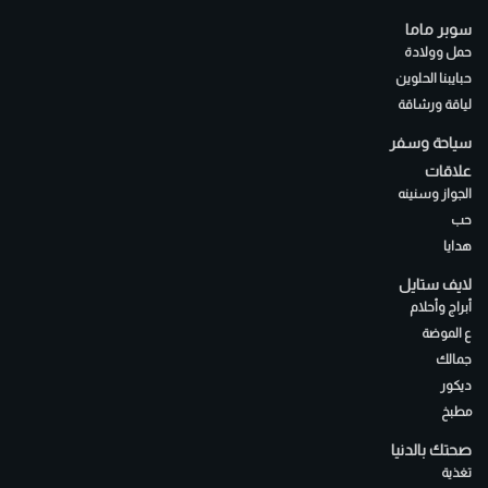
سوبر ماما
حمل وولادة
حبايبنا الحلوين
لياقة ورشاقة
سياحة وسفر
علاقات
الجواز وسنينه
حب
هدايا
لايف ستايل
أبراج وأحلام
ع الموضة
جمالك
ديكور
مطبخ
صحتك بالدنيا
تغذية