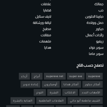
جمالك
علاقات
حب
قضايا
حبايبنا الحلوين
لايف ستايل
حمل وولادة
لياقة ورشاقة
ديكور
مطبخ
رائدات أعمال
مقالات
ريفيو
ملهمات
سوبر حواء
هدايا
سوبر ماما
تصفح حسب التاج
supereve
super eve
supereve.net
أبراج
أزياء
أفكار ديكور
أفكار هدايا
أوميكرون
إعادة تدوير
الأمهات الجدد
الاكتئاب
البشرة
التوتر
الشيف فاطمة أبو حاتي
العلاقات العاطفية
العناية بالبشرة