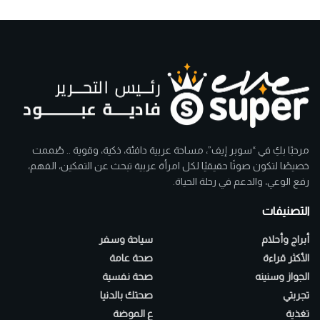
مرحبًا بكِ في “سوبر إيف”، مساحة عربية دافئة، ذكية، وقوية .. صُممت
خصيصًا لتكون صوتًا حقيقيًا لكل امرأة عربية تبحث عن التمكين، الفهم،
رفع الوعي، والدعم في رحلة الحياة.
التصنيفات
أبراج وأحلام
سياحة وسفر
الأكثر قراءة
صحة عامة
الجواز وسنينه
صحة نفسية
تجربتي
صحتك بالدنيا
تغذية
ع الموضة