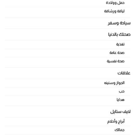
حمل وولادة
لياقة ورشاقة
سياحة وسفر
صحتك بالدنيا
تغذية
صحة عامة
صحة نفسية
علاقات
الجواز وسنينه
حب
هدايا
لايف ستايل
أبراج وأحلام
جمالك