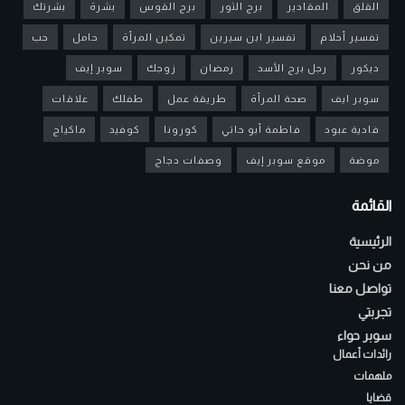
القلق
المقادير
برج الثور
برج القوس
بشرة
بشرتك
تفسير أحلام
تفسير ابن سيرين
تمكين المرأة
حامل
حب
ديكور
رجل برج الأسد
رمضان
زوجك
سوبر إيف
سوبر ايف
صحة المرأة
طريقة عمل
طفلك
علاقات
فادية عبود
فاطمة أبو حاتي
كورونا
كوفيد
ماكياج
موضة
موقع سوبر إيف
وصفات دجاج
القائمة
الرئيسية
من نحن
تواصل معنا
تجربتي
سوبر حواء
رائدات أعمال
ملهمات
قضايا